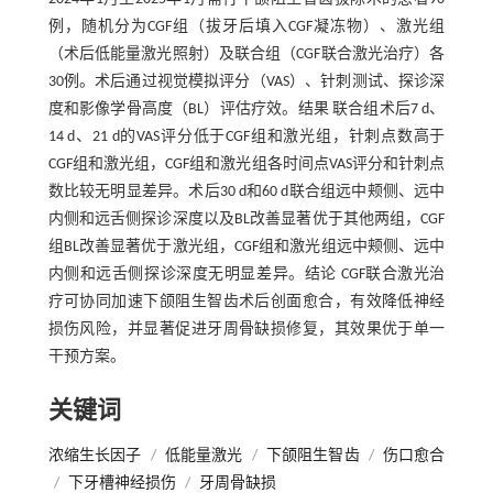
例，随机分为CGF组（拔牙后填入CGF凝冻物）、激光组
（术后低能量激光照射）及联合组（CGF联合激光治疗）各
30例。术后通过视觉模拟评分（VAS）、针刺测试、探诊深
度和影像学骨高度（BL）评估疗效。结果 联合组术后7 d、
14 d、21 d的VAS评分低于CGF组和激光组，针刺点数高于
CGF组和激光组，CGF组和激光组各时间点VAS评分和针刺点
数比较无明显差异。术后30 d和60 d联合组远中颊侧、远中
内侧和远舌侧探诊深度以及BL改善显著优于其他两组，CGF
组BL改善显著优于激光组，CGF组和激光组远中颊侧、远中
内侧和远舌侧探诊深度无明显差异。结论 CGF联合激光治
疗可协同加速下颌阻生智齿术后创面愈合，有效降低神经
损伤风险，并显著促进牙周骨缺损修复，其效果优于单一
干预方案。
关键词
浓缩生长因子
/
低能量激光
/
下颌阻生智齿
/
伤口愈合
/
下牙槽神经损伤
/
牙周骨缺损