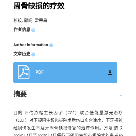
周骨缺损的疗效
孙蛟, 郭阁, 雷荣昌
作者信息
+
Author information
+
文章历史
+
PDF
摘要
目的 评估浓缩生长因子（CGF）联合低能量激光治疗
（LLLT）对下颌阻生智齿拔除术后伤口愈合速度、下牙槽神
经损伤发生率及牙周骨缺损修复的治疗作用。方法 选取
2024年1月至2025年1月需行下颌阻生智齿拔除术的患者90