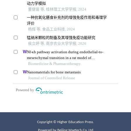
Copyright © Higher Education Press.
Powered by Beijing Magtech Co. Ltd