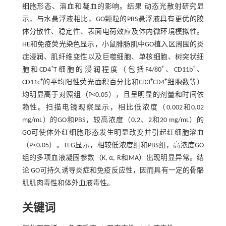
细胞形态、溶血和凝血的影响。结果 动态光散射研究显
示，与水悬浮液相比，GO颗粒的PBS悬浮液具有更优的胶
体分散性、稳定性、表面电荷效应及体内微环境模拟性。
HE和免疫荧光染色显示，小鼠腓肠肌中GO植入区周围的炎
症浸润、肌纤维变性以及巨噬细胞、单核细胞、树突状细
+
+
+
胞和CD4
T细胞的浸润程度（包括F4/80
、CD11b
、
+
+
+
CD11c
的平均阳性荧光面积百分比和CD3
CD4
细胞数等）
均明显高于对照组（P<0.05），且呈明显的剂量和时间依
赖性。扫描电镜观察显示，相比低浓度（0.002和0.02
mg/mL）的GO和PBS，较高浓度（0.2、2和20 mg/mL）的
GO可使体外红细胞形态发生明显改变并引起红细胞溶血
（P<0.05）。TEG显示，相较低浓度组和PBS组，高浓度GO
组的多项血液凝固参数（K, α, R和MA）出现明显异常。结
论 GO可持久诱导炎症和免疫反应性，因而具有一定的骨骼
肌肌肉毒性和体外血液毒性。
关键词