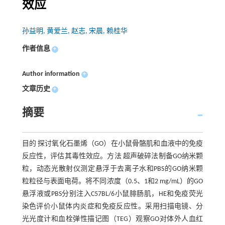
效应
孙益明, 黄爱兰, 赵志, 宋晨, 赖桂华
作者信息
+
Author information
+
文章历史
+
摘要
目的 探讨氧化石墨烯（GO）在小鼠骨骼肌和血液中的免疫
反应性，评估其毒性效应。方法 超声破碎法制备GO纳米颗
粒，动态光散射仪测定悬浮于去离子水和PBS的GO纳米颗
粒粒径与表面电荷。将不同浓度（0.5、1和2 mg/mL）的GO
悬浮液或PBS分别注入C57BL/6小鼠腓肠肌，HE和免疫荧光
染色评价小鼠体内炎症和免疫反应性。采用扫描电镜、分
光光度计和血栓弹性描记图（TEG）观察GO对体外人血红