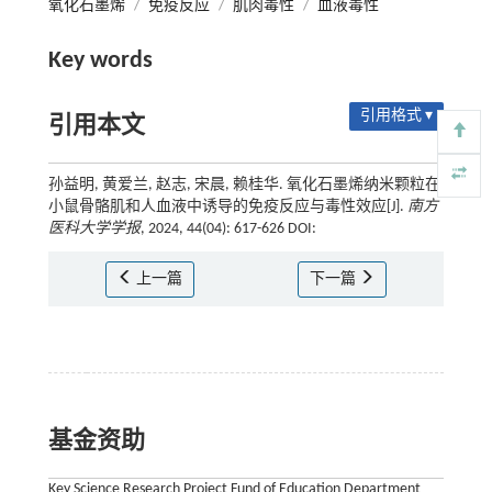
氧化石墨烯
/
免疫反应
/
肌肉毒性
/
血液毒性
Key words
引用格式 ▾
引用本文
孙益明, 黄爱兰, 赵志, 宋晨, 赖桂华. 氧化石墨烯纳米颗粒在
小鼠骨骼肌和人血液中诱导的免疫反应与毒性效应[J].
南方
医科大学学报
, 2024, 44(04): 617-626 DOI:
上一篇
下一篇
基金资助
Key Science Research Project Fund of Education Department