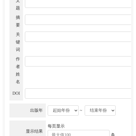
文
题
摘
要
关
键
词
作
者
姓
名
DOI
出版年
~
每页显示
显示结果
条