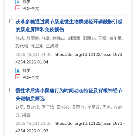
摘要
PDF全文
茯苓多糖通过调节肠道微生物群减轻环磷酰胺引起
的肠道屏障和免疫损伤
张越, 段雨婷, 张晨, 喻璐喆, 刘颖颖, 邢丽花, 王雷, 俞年军,
彭代银, 陈卫东, 王妍妍
2026,46(01) 34-46
https://doi.org/10.12122/j.issn.1673-
4254.2026.01.04
摘要
PDF全文
慢性术后痛小鼠痛行为时间动态特征及背根神经节
关键物质筛选
赵贝, 吕政仪, 季丁汝, 田书心, 吴雨欣, 李星震, 周杰, 方剑
乔, 梁宜
2026,46(01) 23-33
https://doi.org/10.12122/j.issn.1673-
4254.2026.01.03