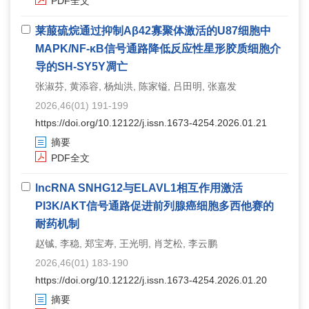
PDF全文
莱菔硫烷通过抑制Aβ42寡聚体激活的U87细胞中
MAPK/NF-κB信号通路降低反应性星形胶质细胞介
导的SH-SY5Y凋亡
张淑芬, 黄添容, 杨灿洪, 陈家镒, 吕田明, 张嘉发
2026,46(01) 191-199
https://doi.org/10.12122/j.issn.1673-4254.2026.01.21
摘要
PDF全文
lncRNA SNHG12与ELAVL1相互作用激活
PI3K/AKT信号通路促进前列腺癌细胞多西他赛的
耐药机制
赵铖, 李稳, 郑宝寿, 王光明, 肖芝松, 李云鹏
2026,46(01) 183-190
https://doi.org/10.12122/j.issn.1673-4254.2026.01.20
摘要