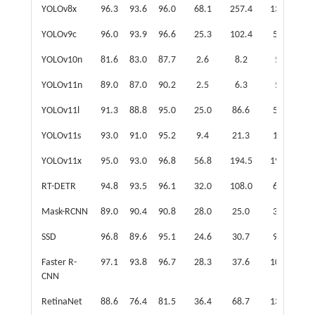
YOLOv8x
96.3
93.6
96.0
68.1
257.4
136.8
YOLOv9c
96.0
93.9
96.6
25.3
102.4
51.6
YOLOv10n
81.6
83.0
87.7
2.6
8.2
5.8
YOLOv11n
89.0
87.0
90.2
2.5
6.3
5.5
YOLOv11l
91.3
88.8
95.0
25.0
86.6
50.0
YOLOv11s
93.0
91.0
95.2
9.4
21.3
19.2
YOLOv11x
95.0
93.0
96.8
56.8
194.5
194.5
RT-DETR
94.8
93.5
96.1
32.0
108.0
66.2
Mask-RCNN
89.0
90.4
90.8
28.0
25.0
30.0
SSD
96.8
89.6
95.1
24.6
30.7
94.1
Faster R-
97.1
93.8
96.7
28.3
37.6
108.1
CNN
RetinaNet
88.6
76.4
81.5
36.4
68.7
139.4