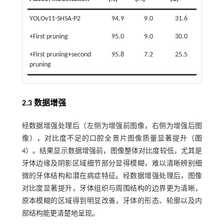
YOLOv11-SHSA-P2
94.9
9.0
31.6
+First pruning
95.0
9.0
30.0
+First pruning+second
95.8
7.2
25.5
pruning
2.3 数据增强
经数据增强处理后（左侧为增强前图像，右侧为增强后图
像），对比度不足的口腔全景片图像质量显著提升（
图
4
）。结果显示数据增强前，图像整体对比度较低，尤其是
牙体边缘及阴影区域细节部分显得模糊，难以清晰辨别细
微的牙体结构和潜在病症特征。经数据增强处理后，图像
对比度显著提升，牙体组织与周围结构的边界更为清晰，
原本模糊的区域得到明显改善，牙体的形态、轮廓以及内
部结构能更清楚地呈现。