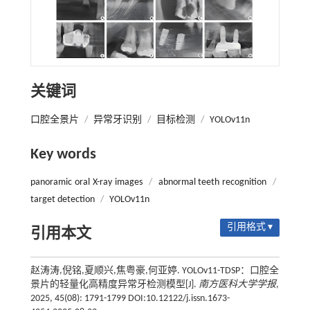
关键词
口腔全景片
/
异常牙识别
/
目标检测
/
YOLOv11n
Key words
panoramic oral X-ray images
/
abnormal teeth recognition
/
target detection
/
YOLOv11n
引用格式 ▾
引用本文
赵涛涛,倪铭,夏顺兴,焦粤豪,何亚婷. YOLOv11-TDSP：口腔全
景片的轻量化高精度异常牙检测模型[J].
南方医科大学学报
,
2025, 45(08): 1791-1799 DOI:10.12122/j.issn.1673-