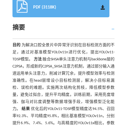
PDF (3118K)
摘要
目的
为解决口腔全景片中异常牙识别在目标检测方面的不
足，通过对基准模型YOLOv11n进行优化，提出YOLOv11-
TDSP模型。
方法
融合SHSA单头注意力机制与backbone层的
C2PSA，形成新的C2PSA_SHSA注意力机制，通过部分输入通
道运用单头注意力，削减计算冗余，提升模型效率与检测
准确性。在head层增设小目标检测层，解决小目标易漏
检、误检的难题。实施两次结构化剪枝，降低模型参数
量，避免过拟合，提升平均精度。训练前期，采用亮度增
强、伽马对比度调整等数据增强手段，增强模型泛化能
力。
结果
优化后的YOLOv11-TDSP模型精度达94.5%、召回
率92.3%、平均精度95.8%，相比基准模型YOLOv11n，分别
提升6.9%、7.4%、5.6%。与高精度的YOLOv11x相比，参数