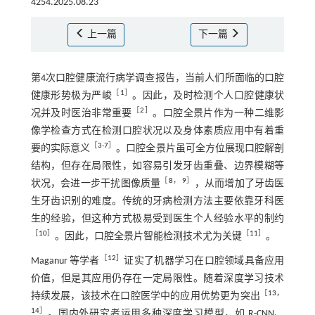
4254.2025.08.23
上一篇
下一篇
第4次口腔健康流行病学调查报告，当前人们所面临的口腔
［
1
］
健康形势极为严峻
。因此，及时检测个人口腔健康状
［
2
］
况并及时医治非常重要
。口腔全景片作为一种二维影
像学检查方式在检测口腔状况以及身体素质应用中有着重
［
3
-
7
］
要的实际意义
。口腔全景片虽可全方位展现口腔解剖
结构，但存在局限性，如容易引发牙齿重叠、边界模糊等
［
8
，
9
］
状况，会进一步干扰图像质量
，从而增加了牙齿医
生牙齿识别的难度。传统的牙病检测方法主要依靠牙科医
生的经验，但这种方式极易受到医生个人经验水平的制约
［
10
］
［
11
］
。因此，口腔全景片智能检测技术尤为关键
。
［
12
］
Maganur 等学者
证实了机器学习在口腔领域具备应用
价值，但是其应用仍存在一定局限性。随着深度学习技术
［
13
，
持续发展，该技术在口腔医学中的应用优势更为突出
14
］
。国内外研究者运用多种深度学习模型，如 R-CNN、