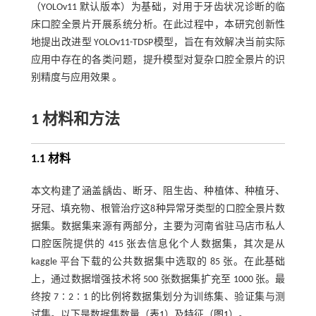
（YOLOv11 默认版本）为基础，对用于牙齿状况诊断的临
床口腔全景片开展系统分析。在此过程中，本研究创新性
地提出改进型 YOLOv11-TDSP模型，旨在有效解决当前实际
应用中存在的各类问题，提升模型对复杂口腔全景片的识
别精度与应用效果 。
1 材料和方法
1.1 材料
本文构建了涵盖龋齿、断牙、阻生齿、种植体、种植牙、
牙冠、填充物、根管治疗这8种异常牙类型的口腔全景片数
据集。数据集来源有两部分，主要为河南省驻马店市私人
口腔医院提供的 415 张去信息化个人数据集，其次是从
kaggle 平台下载的公共数据集中选取的 85 张。在此基础
上，通过数据增强技术将 500 张数据集扩充至 1000 张。最
终按 7∶2∶1 的比例将数据集划分为训练集、验证集与测
试集。以下是数据集数量（
表1
）及特征（
图1
）。