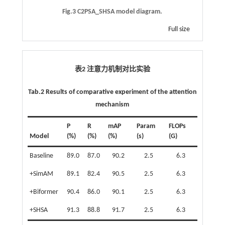
Fig.3 C2PSA_SHSA model diagram.
Full size
表2 注意力机制对比实验
Tab.2 Results of comparative experiment of the attention
mechanism
P
R
mAP
Param
FLOPs
Model
(%)
(%)
(%)
(s)
(G)
Baseline
89.0
87.0
90.2
2.5
6.3
+SimAM
89.1
82.4
90.5
2.5
6.3
+Biformer
90.4
86.0
90.1
2.5
6.3
+SHSA
91.3
88.8
91.7
2.5
6.3