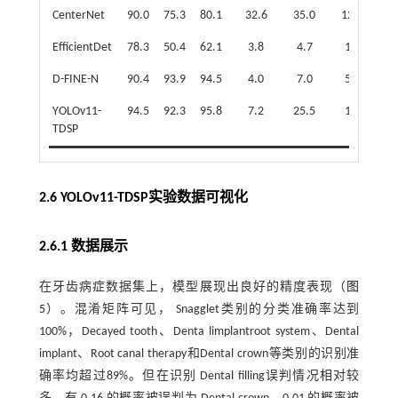
CenterNet
90.0
75.3
80.1
32.6
35.0
123.9
EfficientDet
78.3
50.4
62.1
3.8
4.7
15.1
D-FINE-N
90.4
93.9
94.5
4.0
7.0
57.9
YOLOv11-
94.5
92.3
95.8
7.2
25.5
15.0
TDSP
2.6 YOLOv11-TDSP实验数据可视化
2.6.1 数据展示
在牙齿病症数据集上，模型展现出良好的精度表现（
图
5
）。混淆矩阵可见， Snagglet类别的分类准确率达到
100%，Decayed tooth、Denta limplantroot system、Dental
implant、Root canal therapy和Dental crown等类别的识别准
确率均超过89%。但在识别 Dental filling误判情况相对较