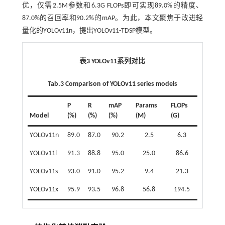
优，仅需2.5M参数和6.3G FLOPs即可实现89.0%的精度、
87.0%的召回率和90.2%的mAP。为此，本文聚焦于改进轻
量化的YOLOv11n，提出YOLOv11-TDSP模型。
表3 YOLOv11系列对比
Tab.3 Comparison of YOLOv11 series models
P
R
mAP
Params
FLOPs
Model
(%)
(%)
(%)
(M)
(G)
YOLOv11n
89.0
87.0
90.2
2.5
6.3
YOLOv11l
91.3
88.8
95.0
25.0
86.6
YOLOv11s
93.0
91.0
95.2
9.4
21.3
YOLOv11x
95.9
93.5
96.8
56.8
194.5