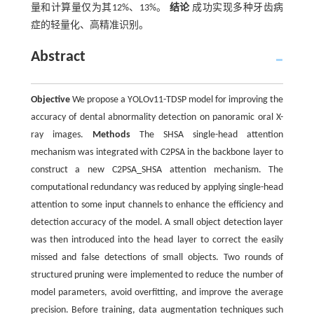
量和计算量仅为其12%、13%。
结论
成功实现多种牙齿病
症的轻量化、高精准识别。
Abstract
Objective
We propose a YOLOv11-TDSP model for improving the
accuracy of dental abnormality detection on panoramic oral X-
ray images.
Methods
The SHSA single-head attention
mechanism was integrated with C2PSA in the backbone layer to
construct a new C2PSA_SHSA attention mechanism. The
computational redundancy was reduced by applying single-head
attention to some input channels to enhance the efficiency and
detection accuracy of the model. A small object detection layer
was then introduced into the head layer to correct the easily
missed and false detections of small objects. Two rounds of
structured pruning were implemented to reduce the number of
model parameters, avoid overfitting, and improve the average
precision. Before training, data augmentation techniques such