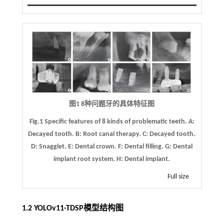
图1 8种问题牙的具体特征图
Fig.1 Specific features of 8 kinds of problematic teeth.
A
:
Decayed tooth.
B
: Root canal therapy.
C
: Decayed tooth.
D
: Snagglet.
E
: Dental crown.
F
: Dental filling.
G
: Dental
implant root system.
H
: Dental implant.
Full size
1.2 YOLOv11-TDSP模型结构图