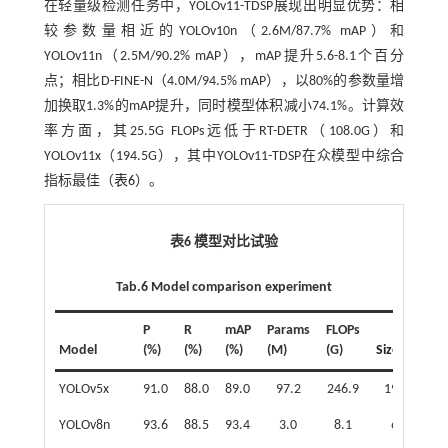
在轻量级检测任务中，YOLOv11-TDSP展现出明显优势：相
较参数量相近的YOLOv10n（2.6M/87.7% mAP）和
YOLOv11n（2.5M/90.2% mAP），mAP提升5.6-8.1个百分
点；相比D-FINE-N（4.0M/94.5% mAP），以80%的参数量增
加换取1.3%的mAP提升，同时模型体积减小74.1%。计算效
率方面，其25.5G FLOPs远低于RT-DETR（108.0G）和
YOLOv11x（194.5G），其中YOLOv11-TDSP在众模型中综合
指标最佳（
表6
）。
表6 模型对比试验
Tab.6 Model comparison experiment
P
R
mAP
Params
FLOPs
Model
(%)
(%)
(%)
(M)
(G)
Size/MB
YOLOv5x
91.0
88.0
89.0
97.2
246.9
195.0
YOLOv8n
93.6
88.5
93.4
3.0
8.1
6.3