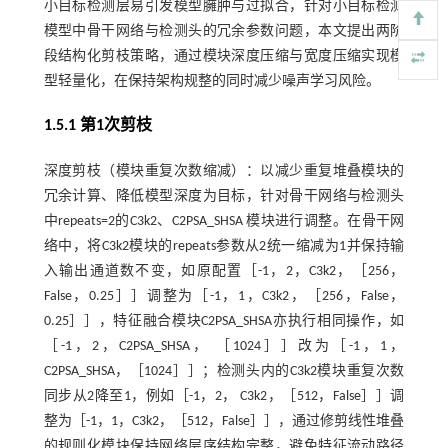
小目标检测层易引发模型臃肿与过拟合，针对小目标检测
模型中骨干网络与检测头的冗余参数问题，本文提出两阶
段结构化剪枝策略，通过模块深度压缩与宽度压缩实现模
型轻量化，在保持架构规整的同时减少噪声学习风险。
1.5.1 第1次剪枝
深度剪枝（模块重复次数缩减）：以减少重复堆叠模块的
冗余计算、降低模型深度为目标，针对骨干网络与检测头
中repeats=2的C3k2、C2PSA_SHSA 模块进行调整。在骨干网
络中，将C3k2模块的repeats参数从2统一缩减为1并保持输
入输出通道数不变，如原配置［-1，2，C3k2，［256，
False，0.25］］调整为［-1，1，C3k2，［256，False，
0.25］］，特征融合模块C2PSA_SHSA亦执行相同操作，如
［-1，2，C2PSA_SHSA， ［1024］］改为［-1，1，
C2PSA_SHSA，［1024］］；检测头内的C3k2模块重复次数
同步从2降至1，例如［-1，2， C3k2，［512，False］］调
整为［-1，1，C3k2，［512，False］］，通过修剪线性堆叠
的规则化模块保持网络层序结构完整，避免特征流动路径