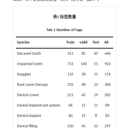
表1 标签数量
Tab.1 Number of tags
Species
Train
valid
Test
All
Decayed tooth
315
82
49
446
Impacted tooth
731
140
51
922
Snagglet
135
28
11
174
Root canal therapy
235
48
23
306
Dental crown
221
42
19
282
Dental implantroot system
66
12
11
89
Dental implant
60
15
8
83
Dental filling
230
45
22
297