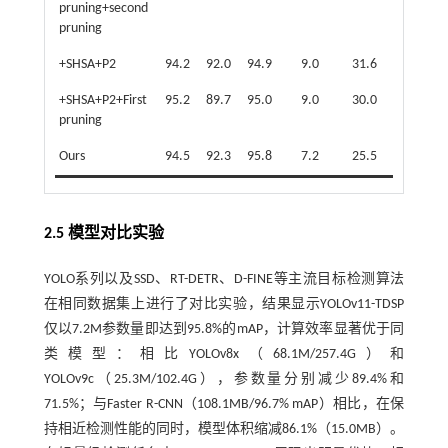
pruning+second
pruning
+SHSA+P2
94.2
92.0
94.9
9.0
31.6
18.7
+SHSA+P2+First
95.2
89.7
95.0
9.0
30.0
18.7
pruning
Ours
94.5
92.3
95.8
7.2
25.5
15.0
2.5 模型对比实验
YOLO系列以及SSD、RT-DETR、D-FINE等主流目标检测算法
在相同数据集上进行了对比实验，结果显示YOLOv11-TDSP
仅以7.2M参数量即达到95.8%的mAP，计算效率显著优于同
类模型：相比YOLOv8x（68.1M/257.4G）和
YOLOv9c（25.3M/102.4G），参数量分别减少89.4%和
71.5%；与Faster R-CNN（108.1MB/96.7% mAP）相比，在保
持相近检测性能的同时，模型体积缩减86.1%（15.0MB）。