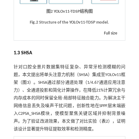
图2 YOLOv11-TDSP结构图
Fig.2 Structure of the YOLOv11-TDSP model.
Full size
1.3 SHSA
针对口腔全景片数据集特征复杂、异常牙检测模糊的问
题，本文提出将单头注意力机制（SHSA）集成至YOLOv11框
架（
图3
）。SHSA通过部分通道处理（1/4.67通道应用注意
力）、全通道投影和简化计算操作，在降低21%计算冗余与
内存成本的同时保留全局-局部特征融合能力。为解决主干
网络信息丢失及噪声干扰问题，创新性地在SPPF层末端嵌
入C2PSA_SHSA模块，使模型聚焦关键区域并抑制背景噪
声。为了验证改进效果，本文做了对比实验（
表2
），证明
该设计显著提升特征提取效率和检测精度。