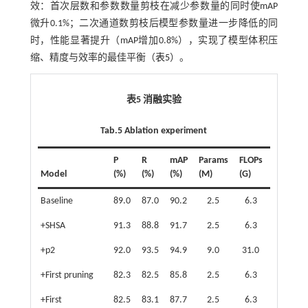
效：首次层数和参数数量剪枝在减少参数量的同时使mAP
微升0.1%；二次通道数剪枝后模型参数量进一步降低的同
时，性能显著提升（mAP增加0.8%），实现了模型体积压
缩、精度与效率的最佳平衡（
表5
）。
表5 消融实验
Tab.5 Ablation experiment
P
R
mAP
Params
FLOPs
Model
(%)
(%)
(%)
(M)
(G)
Size/MB
Baseline
89.0
87.0
90.2
2.5
6.3
5.5
+SHSA
91.3
88.8
91.7
2.5
6.3
5.5
+p2
92.0
93.5
94.9
9.0
31.0
18.9
+First pruning
82.3
82.5
85.8
2.5
6.3
5.5
+First
82.5
83.1
87.7
2.5
6.3
5.0