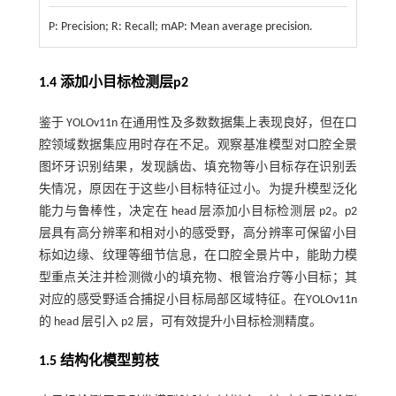
P: Precision; R: Recall; mAP: Mean average precision.
1.4 添加小目标检测层p2
鉴于 YOLOv11n 在通用性及多数数据集上表现良好，但在口
腔领域数据集应用时存在不足。观察基准模型对口腔全景
图坏牙识别结果，发现龋齿、填充物等小目标存在识别丢
失情况，原因在于这些小目标特征过小。为提升模型泛化
能力与鲁棒性，决定在 head 层添加小目标检测层 p2。p2
层具有高分辨率和相对小的感受野，高分辨率可保留小目
标如边缘、纹理等细节信息，在口腔全景片中，能助力模
型重点关注并检测微小的填充物、根管治疗等小目标；其
对应的感受野适合捕捉小目标局部区域特征。在YOLOv11n
的 head 层引入 p2 层，可有效提升小目标检测精度。
1.5 结构化模型剪枝