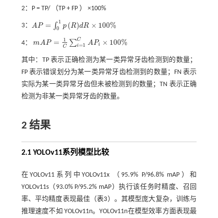
2：P = TP/ （TP + FP ） ×100%
1
=
(
)
×
100
%
∫
3：
A
P
p
R
d
R
A
P
=
∫
0
1
p
R
d
R
×
100
%
0
1
C
=
×
100
%
∑
4：
m
A
P
A
P
m
A
P
=
1
C
∑
i
=
1
C
A
P
i
×
100
%
i
=
1
i
C
其中：TP 表示正确检测为某一类异常牙齿检测到的数量；
FP 表示错误划分为某一类异常牙齿检测到的数量；FN 表示
实际为某一类异常牙齿但未被检测到的数量；TN 表示正确
检测为非某一类异常牙齿的数量。
2 结果
2.1 YOLOv11系列模型比较
在YOLOv11系列中YOLOv11x （95.9% P/96.8% mAP）和
YOLOv11s（93.0% P/95.2% mAP）执行该任务时精度、召回
率、平均精度表现最佳（
表3
）。其模型庞大复杂，训练与
推理速度不如 YOLOv11n。YOLOv11n在模型效率方面表现最