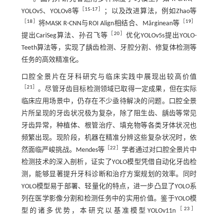
［
15
-
17
］
YOLOv5、YOLOv8等
；以及改进算法，例如Zhao等
［
18
］
［
19
］
将MASK R-CNN与ROI Align相结合、Mărginean等
［
20
］
提出CariSeg算法、孙召飞等
优化YOLOv5s提出YOLO-
Teeth算法等，实现了龋齿检测、牙腔分割、修复体检测等
任务的高效精准化。
口腔全景片在牙科研究与临床实践中展现出较高价值
［
21
］
。尽管牙齿目标检测领域已取得一定成果，但在实际
临床应用场景中，仍存在不少亟待解决的问题。口腔全景
片所呈现的牙齿状况极为复杂，除了阻生齿、龋齿等常见
牙齿异常，种植体、根管治疗、填充物等各类牙体状况也
频繁出现。现阶段，机器在精准分辨这些复杂状况时，依
［
22
］
然面临严峻挑战。Mendes等
学者通过对口腔全景片中
检测技术的深入剖析，证实了YOLO模型凭借自动化牙齿检
测，能够显著提升牙科诊断和治疗方案规划的效率。同时
YOLO模型易于部署、轻量化的特点，进一步凸显了YOLO系
列在医学影像分割和检测任务中的实用价值。鉴于YOLO模
［
23
］
型的诸多优势，本研究以基准模型YOLOv11n