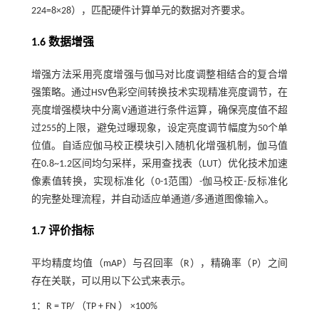
224=8×28），匹配硬件计算单元的数据对齐要求。
1.6 数据增强
增强方法采用亮度增强与伽马对比度调整相结合的复合增
强策略。通过HSV色彩空间转换技术实现精准亮度调节，在
亮度增强模块中分离V通道进行条件运算，确保亮度值不超
过255的上限，避免过曝现象，设定亮度调节幅度为50个单
位值。自适应伽马校正模块引入随机化增强机制，伽马值
在0.8~1.2区间均匀采样，采用查找表（LUT）优化技术加速
像素值转换，实现标准化（0-1范围）-伽马校正-反标准化
的完整处理流程，并自动适应单通道/多通道图像输入。
1.7 评价指标
平均精度均值（mAP）与召回率（R），精确率（P）之间
存在关联，可以用以下公式来表示。
1：R = TP/ （TP + FN ） ×100%