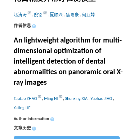
赵涛涛
,
倪铭
,
夏顺兴
,
焦粤豪
,
何亚婷
作者信息
+
An lightweight algorithm for multi-
dimensional optimization of
intelligent detection of dental
abnormalities on panoramic oral X-
ray images
Taotao ZHAO
,
Ming NI
,
Shunxing XIA
,
Yuehao JIAO
,
Yating HE
Author information
+
文章历史
+