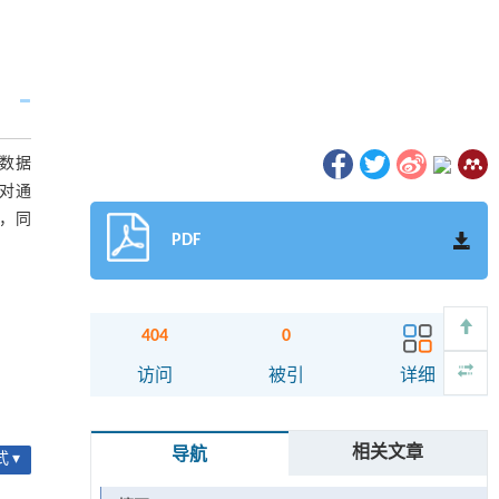
数据
，对通
题，同
PDF
404
0
访问
被引
详细
相关文章
导航
 ▾