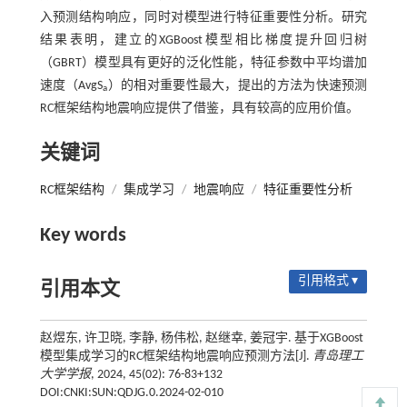
入预测结构响应，同时对模型进行特征重要性分析。研究
结果表明，建立的XGBoost模型相比梯度提升回归树
（GBRT）模型具有更好的泛化性能，特征参数中平均谱加
速度（AvgS
）的相对重要性最大，提出的方法为快速预测
a
RC框架结构地震响应提供了借鉴，具有较高的应用价值。
关键词
RC框架结构
/
集成学习
/
地震响应
/
特征重要性分析
Key words
引用格式 ▾
引用本文
赵煜东, 许卫晓, 李静, 杨伟松, 赵继幸, 姜冠宇. 基于XGBoost
模型集成学习的RC框架结构地震响应预测方法[J].
青岛理工
大学学报
, 2024, 45(02): 76-83+132
DOI:CNKI:SUN:QDJG.0.2024-02-010