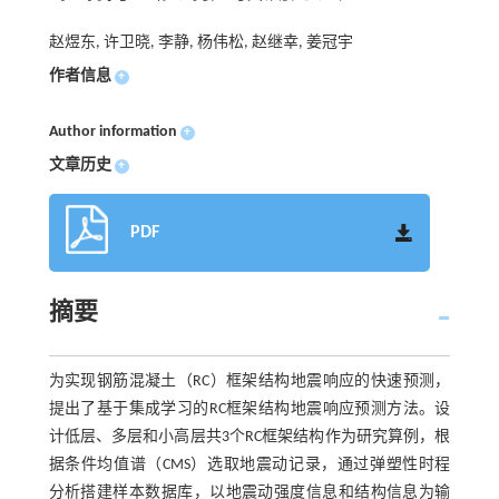
赵煜东, 许卫晓, 李静, 杨伟松, 赵继幸, 姜冠宇
作者信息
+
Author information
+
文章历史
+
PDF
摘要
为实现钢筋混凝土（RC）框架结构地震响应的快速预测，
提出了基于集成学习的RC框架结构地震响应预测方法。设
计低层、多层和小高层共3个RC框架结构作为研究算例，根
据条件均值谱（CMS）选取地震动记录，通过弹塑性时程
分析搭建样本数据库，以地震动强度信息和结构信息为输