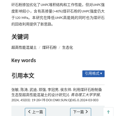
矸石粉掺加劣化了UHPC堆积结构和工作性能，但对UHPC强
度影响较小，含有高掺量(>40%)煤矸石粉的UHPC强度仍大
于120 MPa。本研究在降低UHPC高能耗的同时也为煤矸石
的回收利用提供了新思路。
关键词
超高性能混凝土
/
煤矸石粉
/
生态化
Key words
引用格式 ▾
引用本文
张敏, 陈涛, 武迪, 郑强, 李冠男, 侯东帅. 利用煤矸石粉制备
生态型超高性能混凝土的设计研究[J].
青岛理工大学学报
,
2024, 45(03): 19-26+78 DOI:CNKI:SUN:QDJG.0.2024-03-003
上一篇
下一篇