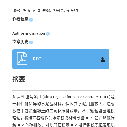
张敏, 陈涛, 武迪, 郑强, 李冠男, 侯东帅
作者信息
+
Author information
+
文章历史
+
PDF
摘要
超高性能混凝土(Ultra-High Performance Concrete, UHPC)是
一种性能优异的水泥基材料，但因其水泥用量较大，造成
数倍于普通混凝土的二氧化碳排放量。基于颗粒紧密堆积
理论，将煤矸石粉作为水泥替换材料制备UHPC,旨在降低传
统UHPC的碳排放。对煤矸石粉基UHPC进行系统表征发现煤