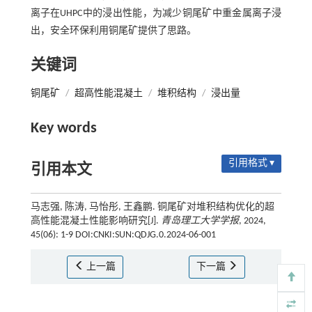
离子在UHPC中的浸出性能，为减少铜尾矿中重金属离子浸
出，安全环保利用铜尾矿提供了思路。
关键词
铜尾矿
/
超高性能混凝土
/
堆积结构
/
浸出量
Key words
引用格式 ▾
引用本文
马志强, 陈涛, 马怡彤, 王鑫鹏. 铜尾矿对堆积结构优化的超
高性能混凝土性能影响研究[J].
青岛理工大学学报
, 2024,
45(06): 1-9 DOI:CNKI:SUN:QDJG.0.2024-06-001
上一篇
下一篇