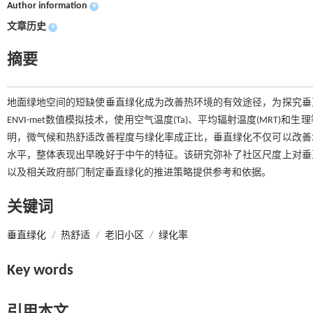
Author information
+
文章历史
+
摘要
地面绿地空间的短缺使垂直绿化成为改善热环境的有效途径，为探究垂
ENVI-met数值模拟技术，使用空气温度(Ta)、平均辐射温度(MRT
明，微气候和热舒适改善程度与绿化率成正比，垂直绿化不仅可以改善
水平，整体表现出早晚好于中午的特征。该研究弥补了社区尺度上对垂
以及相关政府部门制定垂直绿化的推进策略提供参考和依据。
关键词
垂直绿化
/
热舒适
/
老旧小区
/
绿化率
Key words
引用本文