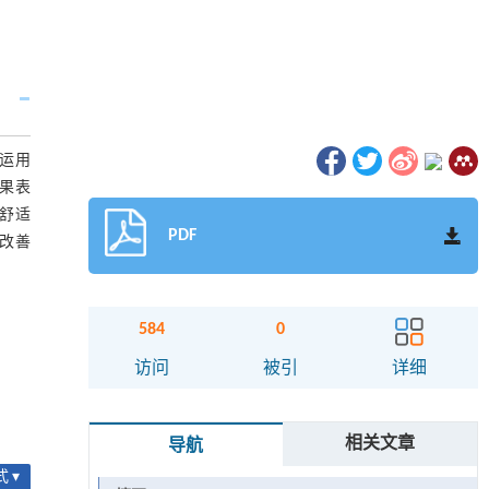
运用
结果表
舒适
PDF
改善
584
0
访问
被引
详细
相关文章
导航
 ▾