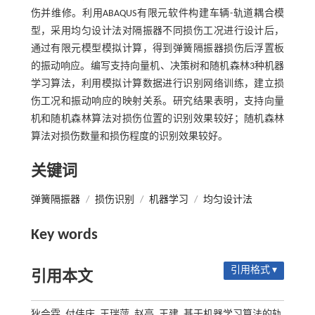
伤并维修。利用ABAQUS有限元软件构建车辆-轨道耦合模
型，采用均匀设计法对隔振器不同损伤工况进行设计后，
通过有限元模型模拟计算，得到弹簧隔振器损伤后浮置板
的振动响应。编写支持向量机、决策树和随机森林3种机器
学习算法，利用模拟计算数据进行识别网络训练，建立损
伤工况和振动响应的映射关系。研究结果表明，支持向量
机和随机森林算法对损伤位置的识别效果较好；随机森林
算法对损伤数量和损伤程度的识别效果较好。
关键词
弹簧隔振器
/
损伤识别
/
机器学习
/
均匀设计法
Key words
引用格式 ▾
引用本文
狄会霖, 付伟庆, 王瑞萍, 赵亮, 王建. 基于机器学习算法的轨