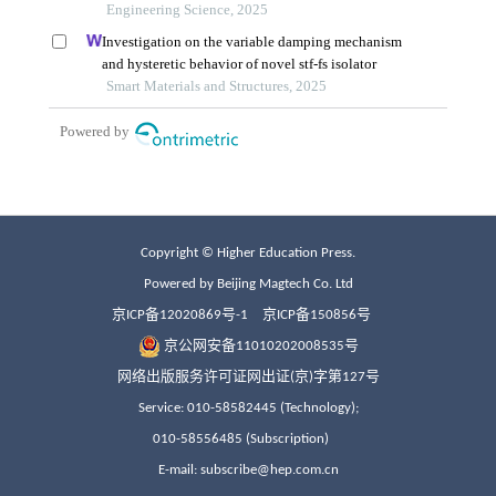
Copyright © Higher Education Press.
Powered by Beijing Magtech Co. Ltd
京ICP备12020869号-1
京ICP备150856号
京公网安备11010202008535号
网络出版服务许可证网出证(京)字第127号
Service: 010-58582445 (Technology);
010-58556485 (Subscription)
E-mail: subscribe@hep.com.cn