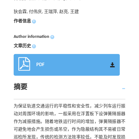
狄会霖, 付伟庆, 王瑞萍, 赵亮, 王建
作者信息
+
Author information
+
文章历史
+
PDF
摘要
为保证轨道交通运行的平稳性和安全性，减少列车运行振
动对周围环境的影响，一般采用在浮置板下设弹簧隔振器
作为减振措施。随着地铁运行时间的增加，弹簧隔振器不
可避免地会产生损伤或吊空，作为隐蔽结构其不易被日常
巡检所发现，传统的检测方法效率较低，不能及时发现损