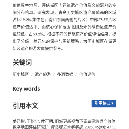
价值数字地图，评估街区内建筑遗产价值及文旅潜力的空
间分布格局。研究发现，青岛历史城区遗产价值高的区域
占比19.2%,集中在西南和东南两侧的片区；中部27.6%片区
遗产价值适中；而核心保护范围北侧及未列级街区遗产价
值较低，占53.2%。根据不同的建筑遗产价值评估结果，提
出了分级、差异化的保护与更新策略，为历史城区存量更
新及遗产旅游发展提供参考。
关键词
历史城区
/
遗产旅游
/
多源数据
/
价值评估
Key words
引用格式 ▾
引用本文
姜乃彬, 王怡宁, 侯可明. 旧城更新视角下青岛建筑遗产价值
数字地图评估研究[J].
青岛理工大学学报
, 2025, 46(03): 47-55