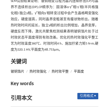
SEM试验结果证明：铍铜相变过程为晶内连续析出(CP)与晶
界不连续析出(DP),CP顺序为：固溶体α-γ″相-γ′相(半共格强
化相)-独立γ相。γ″相向γ′相转变过程中会产生晶格畸变强化
效应，硬度提高，同时晶界变粗甚至有瘤状物析出，随着
热时效时间的延长，独立γ相的析出比例增加，晶界变厚，
硬度反而下降，激光共聚焦检测结果表明铍铜箔片处于过
时效状态平面度得到有效改善。优化的热时效强化平整工
艺为时效温度360℃、时效时间4 h、施加拧紧力矩5 N·m,硬
度为320.1 HV,平面度为48.753μm。
关键词
铍铜箔片
/
热时效强化
/
热时效平整
/
平面度
Key words
引用格式 ▾
引用本文