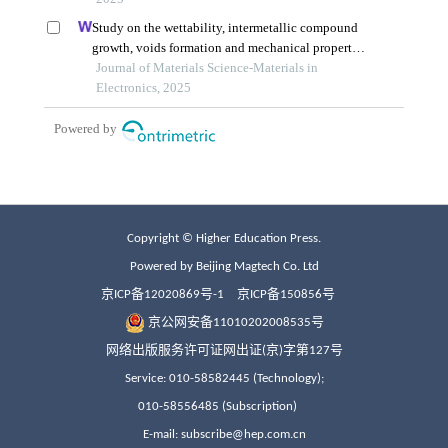
Copyright © Higher Education Press.
Powered by Beijing Magtech Co. Ltd
京ICP备12020869号-1
京ICP备150856号
京公网安备11010202008535号
网络出版服务许可证网出证(京)字第127号
Service: 010-58582445 (Technology);
010-58556485 (Subscription)
E-mail: subscribe@hep.com.cn