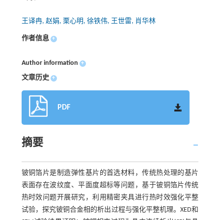
王译冉, 赵娟, 栗心明, 徐铁伟, 王世雷, 肖华林
作者信息
+
Author information
+
文章历史
+
PDF
摘要
铍铜箔片是制造弹性基片的首选材料，传统热处理的基片
表面存在波纹度、平面度超标等问题，基于铍铜箔片传统
热时效问题开展研究，利用精密夹具进行热时效强化平整
试验，探究铍铜合金相的析出过程与强化平整机理。XED和