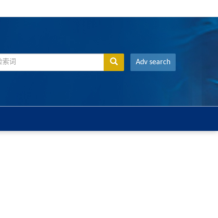
Adv search