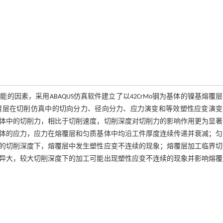
因素，采用ABAQUS仿真软件建立了以42CrMo钢为基体的镍基熔覆
覆层在切削仿真中的切向分力、径向分力、应力演变和等效塑性应变演变
体中的切削力，相比于切削速度，切削深度对切削力的影响作用更为显著
体的应力，应力在熔覆层和匀质基体中均沿工件厚度连续传递并衰减；匀
的切削深度下，熔覆层中发生塑性应变不连续的现象；熔覆层加工临界切
异大，较大切削深度下的加工可能出现塑性应变不连续的现象并影响熔覆