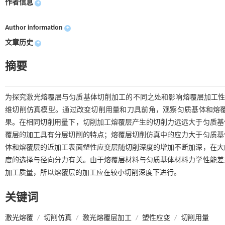
作者信息
+
Author information
+
文章历史
+
摘要
为探究激光熔覆层与匀质基体切削加工的不同之处和影响熔覆层加工性能的
维切削仿真模型。通过改变切削用量和刀具前角，观察匀质基体和熔
果。在相同切削用量下，切削加工熔覆层产生的切削力远远大于匀质基
覆层的加工具有分层切削的特点；熔覆层切削仿真中的应力大于匀质基
体和熔覆层的近加工表面塑性应变层随切削深度的增加不断加深，在大
度的选择与径向分力有关。由于熔覆层材料与匀质基体材料力学性能差
加工质量，所以熔覆层的加工应在较小切削深度下进行。
关键词
激光熔覆
/
切削仿真
/
激光熔覆层加工
/
塑性应变
/
切削用量