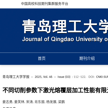
中国高校科技期刊集群服务平台
首页
期刊介绍
青岛理工大学学报
››
2025, Vol. 46
››
Issue (03)
: 112 -122.
DOI:
CNKI:SU
不同切削参数下激光熔覆层加工性能有限
姜志勇, 姜芙林, 宋涛, 肖东振, 杨发展, 梁鹏