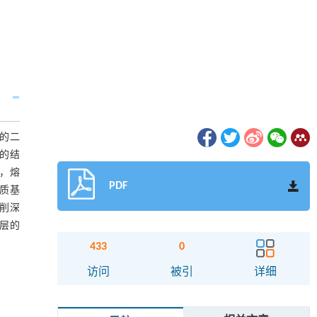
层的二
的结
，熔
PDF
质基
削深
层的
433
0
访问
被引
详细