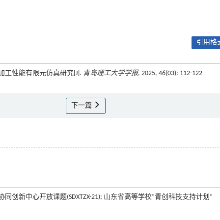
引用格式
层加工性能有限元仿真研究[J].
青岛理工大学学报
, 2025, 46(03): 112-122
下一篇
协同创新中心开放课题(SDXTZX-21); 山东省高等学校“青创科技支持计划”