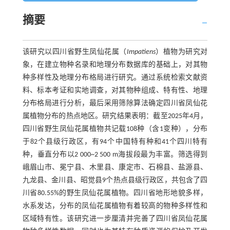
摘要
该研究以四川省野生凤仙花属（
Impatiens
）植物为研究对
象，在建立物种名录和地理分布数据库的基础上，对其物
种多样性及地理分布格局进行研究。通过系统检索文献资
料、标本考证和实地调查，对其物种组成、特有性、地理
分布格局进行分析，最后采用筛除算法确定四川省凤仙花
属植物分布的热点地区。研究结果表明：截至2025年4月，
四川省野生凤仙花属植物共记载108种（含1变种），分布
于82个县级行政区，有94个中国特有种和41个四川特有
种，垂直分布以2 000~2 500 m海拔段最为丰富。筛选得到
峨眉山市、冕宁县、木里县、康定市、石棉县、盐源县、
九龙县、金川县、昭觉县9个热点县级行政区，共包含了四
川省80.55%的野生凤仙花属植物。四川省地形地貌多样，
水系发达，分布的凤仙花属植物有着较高的物种多样性和
区域特有性。该研究进一步厘清并完善了四川省凤仙花属