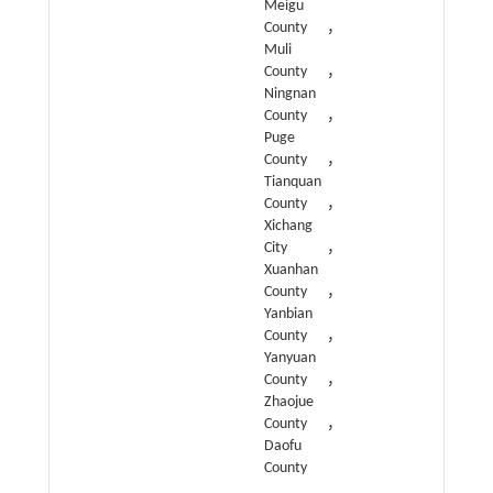
Meigu
County，
Muli
County，
Ningnan
County，
Puge
County，
Tianquan
County，
Xichang
City，
Xuanhan
County，
Yanbian
County，
Yanyuan
County，
Zhaojue
County，
Daofu
County