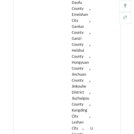
Daofu
County，
Emeishan
City，
Ganluo
County，
Ganzi
County，
Heishui
County，
Hongyuan
County，
Jinchuan
County，
Jinkouhe
District，
Jiuzhaigou
County，
Kangding
City，
Leshan
City，Li