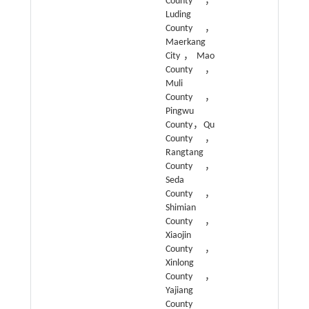
County，
Luding
County，
Maerkang
City，Mao
County，
Muli
County，
Pingwu
County，Qu
County，
Rangtang
County，
Seda
County，
Shimian
County，
Xiaojin
County，
Xinlong
County，
Yajiang
County