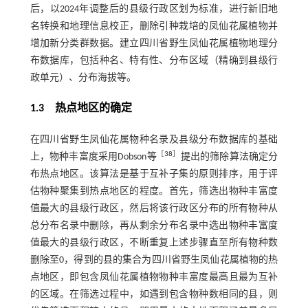
后，以2024年调整后的县级行政区划为标准，进行新旧地
名转换和地理信息校正，删除引种栽培的凤仙花属植物并
增加新分类群数据。建立四川省野生凤仙花属植物地理分
布数据库，包括种名、特有性、分布区域（精确到县级行
政单元）、分布海拔等。
1.3
热点地区的确定
在四川省野生凤仙花属物种名录及县级分布数据库的基础
［
38
］
上，物种丰富度采用Dobson等
提出的筛除算法确定分
布热点地区。该算法是基于互补子集的原则排序，用于评
估物种聚集到热点地区的程度。首先，筛选出物种丰富度
值最大的县级行政区，然后将该行政区分布的所有物种从
总分布名录中删除，再从剩余分布名录中选出物种丰富度
值最大的县级行政区，不断重复上述步骤直至所有物种数
删除至0，得到的县的集合为四川省野生凤仙花属植物的热
点地区，即包含凤仙花属植物物种丰富度最高且最为互补
的区域。在筛选过程中，如遇到包含物种数相同的县，则