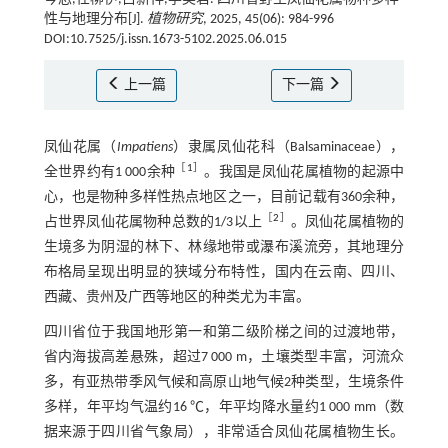
性与地理分布[J].
植物研究
, 2025, 45(06): 984-996
DOI:10.7525/j.issn.1673-5102.2025.06.015
上一篇
下一篇
凤仙花属（
Impatiens
）隶属凤仙花科（Balsaminaceae），
［
1
］
全世界约有1 000余种
。我国是凤仙花属植物的起源中
心，也是物种多样性热点地区之一，目前记载有360余种，
［
2
］
占世界凤仙花属物种总数的1/3以上
。凤仙花属植物的
生境多为阴湿的林下、林缘地带或瀑布溪流旁，其地理分
布格局呈现出明显的狭域分布特性，国内在云南、四川、
西藏、贵州及广西等地区的种类尤为丰富。
四川省位于我国地形第一和第二级阶梯之间的过渡地带，
省内海拔高差悬殊，超过7 000 m，土壤类型丰富，河流众
多，有亚热带季风气候和高原山地气候2种类型，生境条件
多样，年平均气温约16 ℃，年平均降水量约1 000 mm（数
据来源于四川省气象局），非常适合凤仙花属植物生长。