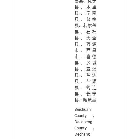
易县、冕宁
县、木里
县、宁南
县、普格
县、若尔盖
县、石棉
县、天全
县、万源
市、西昌
市、喜德
县、乡城
县、宣汉
县、盐边
县、盐源
县、筠连
县、长宁
县、昭觉县
Beichuan
County，
Daocheng
County，
Dechang