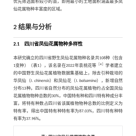
优先筛选面积较小的县，即用最小的土地面积涵盖最多凤
仙花属物种丰富度的区域。
2
结果与分析
2.1
四川省凤仙花属物种多样性
本研究确立的四川省野生凤仙花属物种名录共108种（包含
［
4
］
1变种）（
表1
），该名录在2022年袁桃花等
学者建立
的中国野生凤仙花属植物数据集基础上，除去引种栽培的
华凤仙（
I. chinensis
）和凤仙花（
I. balsamina
），新增自然
分布13种。四川省自然分布的凤仙花属植物约占全国凤仙
花属植物物种总数的30%，中国特有种和四川特有种成分丰
富，将特有种数占四川省该属植物物种总数的比例定义为
特有率，得出中国特有种特有率为87.03%，四川特有种特
有率为37.96%。