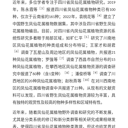
近年来，多位学者专注于四川省凤仙花属植物研究。2019
［
3
］
年，陈永霞等
报道四川省凤仙花属植物种类已有100
［
4
］
种，仅次于云南省的161种；2022年，袁桃花等
建立了
中国野生凤仙花属植物数据集，其中涉及四川省野生凤仙
花属植物编目。目前，对四川省内凤仙花属植物资源的系
［
5
］
统性研究多着眼于局部区域，如旷仁平
研究了川南地
区凤仙花属植物的种类组成和分布特征；王家才和胡君
［
6
］
调查了瓦屋山及周边地区的凤仙花属植物，共报道21
［
7
］
种凤仙花属植物；罗强等
调查了西昌市自然分布的15
种凤仙花属植物，在攀西地区凤仙花属植物资源的调查研
［
8
］
［
9
］
究中报道了60种（含1变种）
；潘俊桥等
调查了川
［
10
］
西地区的20种凤仙花属植物；赵秋燕等
在对川西南地
区的凤仙花属植物调查中共报道了22种。从现有的文献资
料可以发现，四川省野生凤仙花属植物资源较为丰富，具
有独特的观赏性及较高的物种多样性和区域特有性。
近年来，随着凤仙花属植物野外调查和研究的不断发展，
尤其是分类系统的修订和新分类群等相关研究成果相继发
表，使得四川省凤仙花属植物种类激增，但这也给学界对