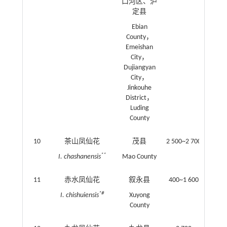
口河区、泸
定县
Ebian
County，
Emeishan
City，
Dujiangyan
City，
Jinkouhe
District，
Luding
County
10
茶山凤仙花
茂县
2 500~2 700
**
I. chashanensis
Mao County
11
赤水凤仙花
叙永县
400~1 600
*#
I. chishuiensis
Xuyong
County