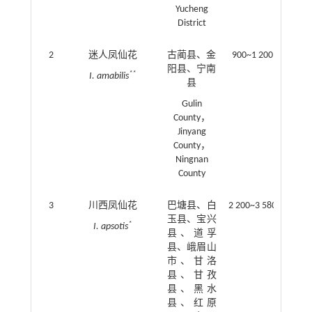
Yucheng
District
2
迷人凤仙花
古蔺县、金
900~1 200
阳县、宁南
**
I. amabilis
县
Gulin
County，
Jinyang
County，
Ningnan
County
3
川西凤仙花
巴塘县、白
2 200~3 580
玉县、宝兴
*
I. apsotis
县、道孚
县、峨眉山
市、甘洛
县、甘孜
县、黑水
县、红原