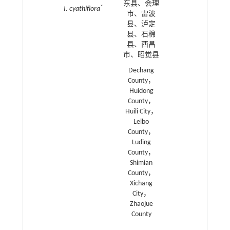
东县、会理
*
I. cyathiflora
市、雷波
县、泸定
县、石棉
县、西昌
市、昭觉县
Dechang
County，
Huidong
County，
Huili City，
Leibo
County，
Luding
County，
Shimian
County，
Xichang
City，
Zhaojue
County