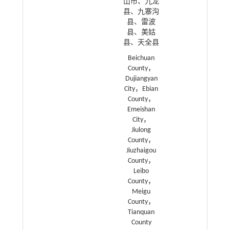
山市、九龙
县、九寨沟
县、雷波
县、美姑
县、天全县
Beichuan
County，
Dujiangyan
City，Ebian
County，
Emeishan
City，
Jiulong
County，
Jiuzhaigou
County，
Leibo
County，
Meigu
County，
Tianquan
County