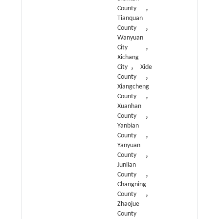
County，
Tianquan
County，
Wanyuan
City，
Xichang
City，Xide
County，
Xiangcheng
County，
Xuanhan
County，
Yanbian
County，
Yanyuan
County，
Junlian
County，
Changning
County，
Zhaojue
County