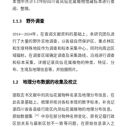
本馆中共计3 278份四川省凤仙花属植物馆藏标本进行查
阅、整理。
1.1.3 野外调查
2014—2024年，在查阅文献资料的基础上，本研究团队进
行了大量的野外实地调查，以各级自然保护区、重点林区
和生境特殊地段作为调查和标本采集中心，同时向周边区
域辐射。在调查区域确定调查及采集路线，沿线进行调查
和标本采集，详细记录凤仙花属植物的种类、特征、分
布、生境及地理信息等，并拍摄照片。
1.2
地理分布数据的收集及校正
提取志书文献中的凤仙花属物种名录及地理分布信息，在
此名录基础上，梳理并核对各标本馆的数字标本，补充记
录四川省各县级行政区内凤仙花属植物的地理分布信息。
［
4
］
原始数据集
中存在部分物种名称变化、原有记载行政
区划关系与最新区划不一致等问题，在原始信息录入之