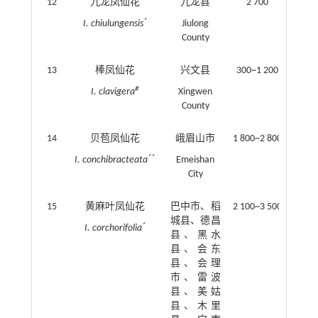
12
九龙凤仙花
九龙县
2 700
*
I. chiulungensis
Jiulong
County
13
棒凤仙花
兴文县
300~1 200
#
I. clavigera
Xingwen
County
14
贝苞凤仙花
峨眉山市
1 800~2 800
**
I. conchibracteata
Emeishan
City
15
黄麻叶凤仙花
巴中市、稻
2 100~3 500
城县、德昌
*
I. corchorifolia
县、黑水
县、会东
县、会理
市、雷波
县、美姑
县、木里