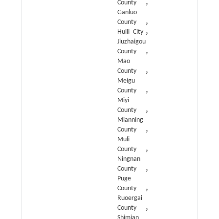
County，
Ganluo
County，
Huili City，
Jiuzhaigou
County，
Mao
County，
Meigu
County，
Miyi
County，
Mianning
County，
Muli
County，
Ningnan
County，
Puge
County，
Ruoergai
County，
Shimian