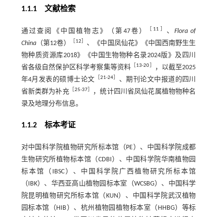
1.1.1 文献检索
［
11
］
通过查阅《中国植物志》（第47卷）
、
Flora of
［
12
］
China
（第12卷）
、《中国凤仙花》《中国西南野生生
物种质资源库2018》《中国生物物种名录2024版》及四川
［
13
-
20
］
省各级自然保护区科学考察集等资料
，以截至2025
［
21
-
24
］
年4月发表的硕博士论文
、期刊论文中报道的四川
［
25
-
37
］
省新类群为补充
，统计四川省凤仙花属植物物种名
录及地理分布信息。
1.1.2 标本考证
对中国科学院植物研究所标本馆（PE）、中国科学院成都
生物研究所植物标本馆（CDBI）、中国科学院华南植物园
标本馆（IBSC）、中国科学院广西植物研究所标本馆
（IBK）、华西亚高山植物园标本室（WCSBG）、中国科学
院昆明植物研究所标本馆（KUN）、中国科学院武汉植物
园标本馆（HIB）、杭州植物园植物标本室（HHBG）等标