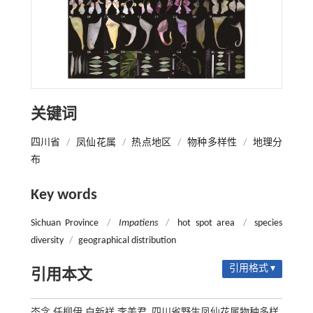
关键词
四川省
/
凤仙花属
/
热点地区
/
物种多样性
/
地理分
布
Key words
Sichuan Province
/
Impatiens
/
hot spot area
/
species
diversity
/
geographical distribution
引用格式 ▾
引用本文
岑念,任柳伊,白新祥,李美君. 四川省野生凤仙花属物种多样