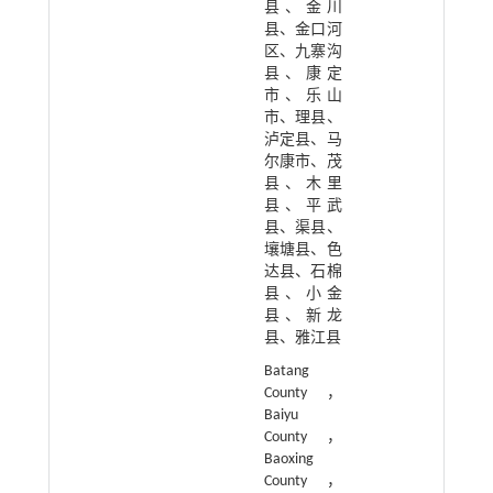
县、金川
县、金口河
区、九寨沟
县、康定
市、乐山
市、理县、
泸定县、马
尔康市、茂
县、木里
县、平武
县、渠县、
壤塘县、色
达县、石棉
县、小金
县、新龙
县、雅江县
Batang
County，
Baiyu
County，
Baoxing
County，