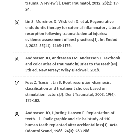
trauma. A review[J].
Dent Traumatol
,
2012
,
28
(1): 19-
24.
Lin
S
,
Moreinos
D
,
Wisblech
D
,
et al
. Regenerative
[5]
endodontic therapy for external inflammatory lateral
resorption following traumatic dental injuries:
evidence assessment of best practices[J].
Int Endod
J
,
2022
,
55
(11): 1165-1176.
Andreasen
JO
,
Andreasen
FM
,
Andersson
L
.
Textbook
[6]
and color atlas of traumatic injuries to the teeth
[M].
5th ed. New Jersey: Wiley-Blackwell,
2018
.
Fuss
Z
,
Tsesis
I
,
Lin
S
. Root resorption-diagnosis,
[7]
classification and treatment choices based on
stimulation factors[J].
Dent Traumatol
,
2003
,
19
(4):
175-182.
Andreasen
JO
,
Hjorting-Hansen
E
. Replantation of
[8]
teeth. Ⅰ. Radiographic and clinical study of 110
human teeth replanted after accidental loss[J].
Acta
Odontol Scand
,
1966
,
24
(3): 263-286.