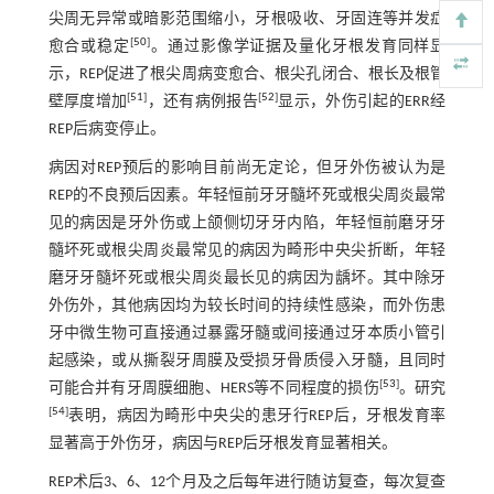
尖周无异常或暗影范围缩小，牙根吸收、牙固连等并发症
[
50
]
愈合或稳定
。通过影像学证据及量化牙根发育同样显
示，REP促进了根尖周病变愈合、根尖孔闭合、根长及根管
[
51
]
[
52
]
壁厚度增加
，还有病例报告
显示，外伤引起的ERR经
REP后病变停止。
病因对REP预后的影响目前尚无定论，但牙外伤被认为是
REP的不良预后因素。年轻恒前牙牙髓坏死或根尖周炎最常
见的病因是牙外伤或上颌侧切牙牙内陷，年轻恒前磨牙牙
髓坏死或根尖周炎最常见的病因为畸形中央尖折断，年轻
磨牙牙髓坏死或根尖周炎最长见的病因为龋坏。其中除牙
外伤外，其他病因均为较长时间的持续性感染，而外伤患
牙中微生物可直接通过暴露牙髓或间接通过牙本质小管引
起感染，或从撕裂牙周膜及受损牙骨质侵入牙髓，且同时
[
53
]
可能合并有牙周膜细胞、HERS等不同程度的损伤
。研究
[
54
]
表明，病因为畸形中央尖的患牙行REP后，牙根发育率
显著高于外伤牙，病因与REP后牙根发育显著相关。
REP术后3、6、12个月及之后每年进行随访复查，每次复查