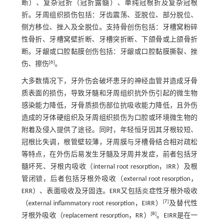
断）、复杂冠折（冠折露髓）、单纯冠根折及复杂冠根
折。牙周组织损伤包括：牙齿震荡、亚脱位、部分脱位、
侧方移位、挫入及全脱位。支持骨创伤包括：牙槽窝粉碎
性骨折、牙槽窝壁折断、牙槽突折断、下颌骨或上颌骨折
断。牙龈或口腔黏膜创伤包括：牙龈或口腔黏膜撕裂、挫
[
6
]
伤、擦伤
。
大多数情况下，牙外伤会破坏患牙的神经血管并造成牙骨
质表面的损伤，导致牙髓和牙周组织抗外伤引起的微生物
感染能力降低，牙骨质损伤部位抗吸收能力降低，且外伤
造成的牙体硬组织及牙周组织损伤为口腔或环境微生物的
附着及侵入提供了途径。同时，年轻恒牙因其牙根较短、
冠根比失调，根管壁较薄，牙周膜与牙槽骨结合相对疏松
等特点，在外伤后易发生牙髓及牙周并发症，前者包括牙
髓坏死、牙根内吸收（internal root resorption，IRR）及根
管闭锁，后者包括牙根外吸收（external root resorption，
ERR）、表面吸收及牙固连。ERR又包括炎症性牙根外吸收
[
7
]
（external inflammatory root resorption，EIRR）
及替代性
[
8
]
牙根外吸收（replacement resorption，RR）
。EIRR是在一