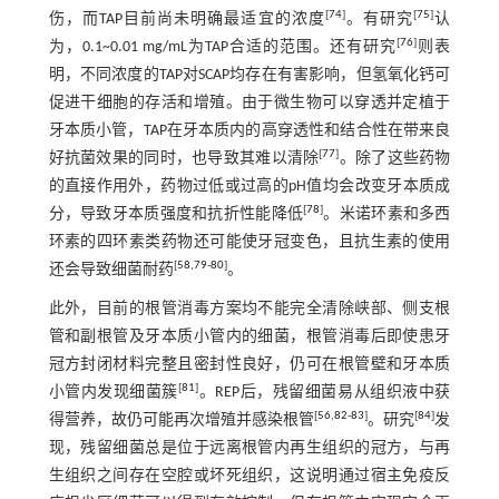
[
74
]
[
75
]
伤，而TAP目前尚未明确最适宜的浓度
。有研究
认
[
76
]
为，0.1~0.01 mg/mL为TAP合适的范围。还有研究
则表
明，不同浓度的TAP对SCAP均存在有害影响，但氢氧化钙可
促进干细胞的存活和增殖。由于微生物可以穿透并定植于
牙本质小管，TAP在牙本质内的高穿透性和结合性在带来良
[
77
]
好抗菌效果的同时，也导致其难以清除
。除了这些药物
的直接作用外，药物过低或过高的pH值均会改变牙本质成
[
78
]
分，导致牙本质强度和抗折性能降低
。米诺环素和多西
环素的四环素类药物还可能使牙冠变色，且抗生素的使用
[
58
,
79
-
80
]
还会导致细菌耐药
。
此外，目前的根管消毒方案均不能完全清除峡部、侧支根
管和副根管及牙本质小管内的细菌，根管消毒后即使患牙
冠方封闭材料完整且密封性良好，仍可在根管壁和牙本质
[
81
]
小管内发现细菌簇
。REP后，残留细菌易从组织液中获
[
56
,
82
-
83
]
[
84
]
得营养，故仍可能再次增殖并感染根管
。研究
发
现，残留细菌总是位于远离根管内再生组织的冠方，与再
生组织之间存在空腔或坏死组织，这说明通过宿主免疫反