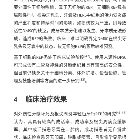
要外源性干细胞移植，属于无细胞的REP。无细胞REP具有
[
33
]
局限性
，根尖牙乳头、牙囊及HERS中细胞的活力受炎症
的严重程度和持续时间的影响，如损伤较为严重，则导致
活性DMSC的缺乏，成牙本质分化难以发生、牙本质无法形
成，造成REP的失败。临床上难以明确界定DMSC在根尖牙
乳头及牙囊中的状态，故无细胞REP的预后较难预测。
[
47
]
基于细胞的REP仍处于临床试验阶段
。使用人源性DPSC
可形成含有血管及神经的牙髓组织且具有较高的安全性，
但目前仍缺乏关于干细胞分离、体外扩增、设备设施、管
[
33
]
理及技能培训等方面的进一步研究
。
4
临床治疗效果
[
48
-
49
]
对外伤性牙髓坏死及根尖周炎年轻恒牙行REP的研究
认为，其具有较高的成活率、成功率及根尖周病变缓解
率。其中成活指患牙留在口腔内，成功指患者无自觉症
状，临床检查患牙无叩痛、肿胀或瘘管，且影像学显示根