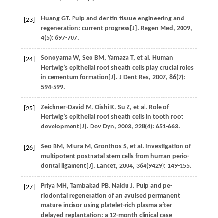
Huang
GT
. Pulp and dentin tissue engineering and
[23]
regeneration: current progress[J].
Regen Med
,
2009
,
4
(5): 697-707.
Sonoyama
W
,
Seo
BM
,
Yamaza
T
,
et al
. Human
[24]
Hertwig’s epithelial root sheath cells play crucial roles
in cementum formation[J].
J Dent Res
,
2007
,
86
(7):
594-599.
Zeichner-David
M
,
Oishi
K
,
Su
Z
,
et al
. Role of
[25]
Hertwig’s epithelial root sheath cells in tooth root
development[J].
Dev Dyn
,
2003
,
228
(4): 651-663.
Seo
BM
,
Miura
M
,
Gronthos
S
,
et al
. Investigation of
[26]
multipotent postnatal stem cells from human perio-
dontal ligament[J].
Lancet
,
2004
,
364
(9429): 149-155.
Priya
MH
,
Tambakad
PB
,
Naidu
J
. Pulp and pe-
[27]
riodontal regeneration of an avulsed permanent
mature incisor using platelet-rich plasma after
delayed replantation: a 12-month clinical case