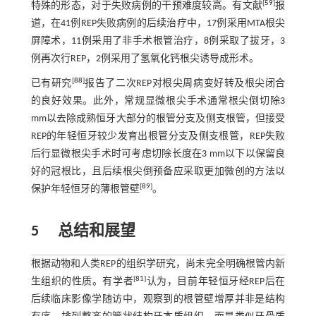
[
59
]
特殊的形态，对于失败病例的干预难度较高。有文献
报
道，在41例REP失败病例的后续治疗中，17例采用MTA根尖
屏障术，11例采用了非手术根管治疗，8例采取了拔牙，3
例再次行REP，2例采用了氢氧化钙根尖诱导成形术。
[
88
]
已有研究
报告了二次REP对根尖周病变好转及根尖闭合
的良好效果。此外，常规显微根尖手术通常根尖倒切除3
mm以去除成熟恒牙大部分的根管分支及侧支根管，但接受
REP的年轻恒牙较少发育出根管分支及侧支根管，REP失败
后行显微根尖手术时可考虑切除长度在3 mm以下以保留良
好的冠根比，且后续根尖倒预备应采取更加微创的方法以
[
89
]
保护年轻恒牙的薄根管壁
。
5
总结和展望
根据动物和人类REP的组织学研究，尚未完全明确根管内新
[
81
]
生组织的性质。有学者
认为，目前年轻恒牙经REP后在
后续临床影像学随访中，观察到的根管壁增厚并非是结构