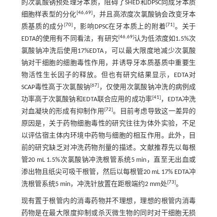
的次氯酸钠预处理牙本质，阻碍了SHED和DPSC向成牙本质
[
46
,
69
]
细胞样表型的分化
，并且高浓度次氯酸钠会改变牙本
[
70
]
[
71
]
质基质的成分
，影响DPSC在牙本质上的附着
。关于
[
46
,
69
]
EDTA的使用有不同看法，有研究
认为低浓度如1.5%次
氯酸钠冲洗后使用17%EDTA，可以最大限度地减少次氯酸
钠对干细胞的细胞毒性作用，并诱导牙本质基质中重要生
物活性生长因子的释放。但也有研究结果显示，EDTA对
[
67
]
SCAP毒性高于次氯酸钠
，仅使用次氯酸钠冲洗的病例成
[
41
]
功率高于次氯酸钠和EDTA联合应用的成功率
，EDTA冲洗
[
72
]
对血凝块的形成有抑制作用
。目前考虑导致这一差异的
原因是，关于药物细胞毒性的研究往往为体外实验，不足
以评估宿主体内环境中药物与细胞的相互作用。此外，目
前的研究缺乏对冲洗药物剂量的描述。文献推荐先以每根
管20 mL 1.5%次氯酸钠冲洗根管系统5 min，直至无出血或
渗出物且纸尖可吸干根管，然后以每根管20 mL 17% EDTA冲
[
73
]
洗根管系统5 min，冲洗针放置在距根端约2 mm处
。
现有置于根管内的消毒药物并不理想，理想的根管内消毒
药物是在最大限度抑制或杀灭微生物的同时对干细胞无损