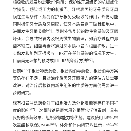
根吸收的发展均需要2个阶段：保护性牙周组织的机械或化
[
7
]
学损伤、感染或压力的刺激
。牙根表面的牙骨质及牙周
膜在生理条件下起到保护牙根免受吸收的作用，外伤可能
同时损伤牙骨质及牙周膜，使牙本质暴露于破骨细胞中，
[
66
]
进而发生牙根吸收
。同时外伤引起的微生物感染及牙髓
坏死，会导致根管内及根周微生物繁殖，如治疗过程中抑
菌不彻底，细菌毒素将通过牙本质小管向根面扩散，进一
步触发和加剧牙根吸收。RR可在任何感染的情况下发生，
[
66
]
目前尚无理想的预防或阻止RR的治疗方法
。
目前REP中根管冲洗药物、根管内消毒药物、根管消毒方案
等仍存在不足，且对治疗后患牙牙髓活力的评估方法需要
改进，对治疗后根管内新生组织的性质等方面仍需要进一
步的研究。
现有根管冲洗药物对干细胞活力及分化潜能等存在不同程
[
67
]
度的影响
。次氯酸钠是最常用的根管化学消毒剂，具有
良好的杀菌效果、组织溶解能力等优势。建议使用1.5%~3%
[
68
]
次氯酸钠以保护SCAP
。体外和体内研究均显示，5%~6%