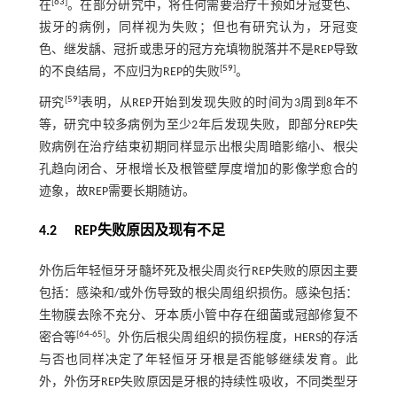
[
63
]
在
。在部分研究中，将任何需要治疗干预如牙冠变色、
拔牙的病例，同样视为失败；但也有研究认为，牙冠变
色、继发龋、冠折或患牙的冠方充填物脱落并不是REP导致
[
59
]
的不良结局，不应归为REP的失败
。
[
59
]
研究
表明，从REP开始到发现失败的时间为3周到8年不
等，研究中较多病例为至少2年后发现失败，即部分REP失
败病例在治疗结束初期同样显示出根尖周暗影缩小、根尖
孔趋向闭合、牙根增长及根管壁厚度增加的影像学愈合的
迹象，故REP需要长期随访。
4.2 REP失败原因及现有不足
外伤后年轻恒牙牙髓坏死及根尖周炎行REP失败的原因主要
包括：感染和/或外伤导致的根尖周组织损伤。感染包括：
生物膜去除不充分、牙本质小管中存在细菌或冠部修复不
[
64
-
65
]
密合等
。外伤后根尖周组织的损伤程度，HERS的存活
与否也同样决定了年轻恒牙牙根是否能够继续发育。此
外，外伤牙REP失败原因是牙根的持续性吸收，不同类型牙