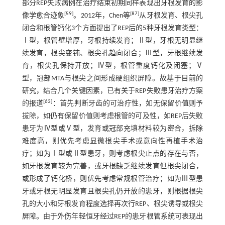
部分REP失败病例在治疗结束初期同样表现出牙根发育的影
[
59
]
[
87
]
像学愈合迹象
。2012年，Chen等
从牙根发育、根尖孔
闭合和根管钙化3个方面提出了REP后的5种牙根发育类型：
Ⅰ型，根管壁增厚，牙根持续发育；Ⅱ型，牙根无明显继
续发育，根尖变钝、根尖孔趋向闭合；Ⅲ型，牙根继续发
育，根尖孔保持开放；Ⅳ型，根管重度钙化及闭塞；Ⅴ
型，冠部MTA与根尖之间形成硬组织屏障。故基于目前的
研究，结合几个关键因素，已有关于REP失败患牙治疗方案
[
63
]
的报道
：首先判断牙齿的可治疗性，如无保留价值则予
拔除，如仍有保留价值则考虑根管的可及性，如REP后失败
患牙为Ⅳ型或Ⅴ型，发育或冠部充填材料较为密合，拆除
难度高，则优先考虑显微根尖手术或意向性再植手术治
疗；如为Ⅰ型或Ⅱ型患牙，则考虑根尖止点的存在与否，
如牙根发育较为完善，或牙根缺乏继续发育但根尖闭合，
或形成了钙化桥，则优先考虑常规根管治疗；如为Ⅲ型患
牙或牙根无明显发育且根尖孔仍开放的患牙，则根据根尖
孔的大小和牙根发育程度选择再次行REP、根尖诱导或根尖
屏障。由于外伤年轻恒牙经过REP的患牙根管系统可表现出