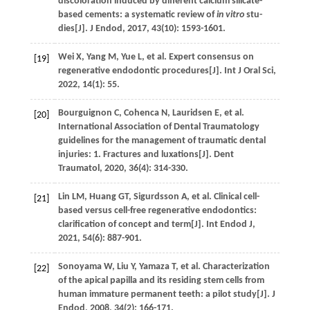
discoloration induced by different calcium silicate-
based cements: a systematic review of
in vitro
stu-
dies[J].
J Endod
,
2017
,
43
(10): 1593-1601.
Wei
X
,
Yang
M
,
Yue
L
,
et al
. Expert consensus on
[19]
regenerative endodontic procedures[J].
Int J Oral Sci
,
2022
,
14
(1): 55.
Bourguignon
C
,
Cohenca
N
,
Lauridsen
E
,
et al
.
[20]
International Association of Dental Traumatology
guidelines for the management of traumatic dental
injuries: 1. Fractures and luxations[J].
Dent
Traumatol
,
2020
,
36
(4): 314-330.
Lin
LM
,
Huang
GT
,
Sigurdsson
A
,
et al
. Clinical cell-
[21]
based versus cell-free regenerative endodontics:
clarification of concept and term[J].
Int Endod J
,
2021
,
54
(6): 887-901.
Sonoyama
W
,
Liu
Y
,
Yamaza
T
,
et al
. Characterization
[22]
of the apical papilla and its residing stem cells from
human immature permanent teeth: a pilot study[J].
J
Endod
,
2008
,
34
(2): 166-171.