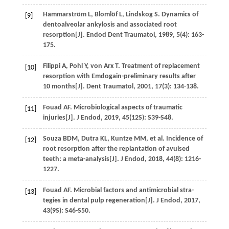
Hammarström
L
,
Blomlöf
L
,
Lindskog
S
. Dynamics of
[9]
dentoalveolar ankylosis and associated root
resorption[J].
Endod Dent Traumatol
,
1989
,
5
(4): 163-
175.
Filippi
A
,
Pohl
Y
,
von Arx
T
. Treatment of replacement
[10]
resorption with Emdogain-preliminary results after
10 months[J].
Dent Traumatol
,
2001
,
17
(3): 134-138.
Fouad
AF
. Microbiological aspects of traumatic
[11]
injuries[J].
J Endod
,
2019
,
45
(12S): S39-S48.
Souza
BDM
,
Dutra
KL
,
Kuntze
MM
,
et al
. Incidence of
[12]
root resorption after the replantation of avulsed
teeth: a meta-analysis[J].
J Endod
,
2018
,
44
(8): 1216-
1227.
Fouad
AF
. Microbial factors and antimicrobial stra-
[13]
tegies in dental pulp regeneration[J].
J Endod
,
2017
,
43
(9S): S46-S50.