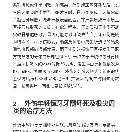
系列机械或化学刺激，如感染、外伤或正畸牙移动后，发
[
7
]
生的牙根吸收类型
。RR发生时，骨小梁形成于牙槽窝壁
并越过牙周膜间隙与牙根表面融合，在牙骨质或牙本质上
直接形成致密的骨板，在此过程中，牙骨质和牙本质不断
[
9
-
10
]
被破骨细胞吸收，最终可能导致牙缺失
。牙外伤是较
为特殊的一种损伤形式，龋病及畸形中央尖所造成的感染
通常由冠部向根部发展，而牙外伤的损伤可直接发生于冠
[
11
]
方或根方的牙体或牙周组织
。一项关于全脱位患牙再植
[
12
]
术后牙根吸收的Meta分析
表明，发生率由高到低依次为
RR、EIRR、表面吸收和IRR。外伤牙牙髓及根尖周组织的状
[
13
]
态仅凭临床检查难以确定
且并发症的发生时间短则数
[
14
]
周、长可数年，因此需要长期随访
。
2
外伤年轻恒牙牙髓坏死及根尖周
炎的治疗方法
外伤年轻恒牙牙髓坏死及根尖周炎的治疗方法，与龋病、