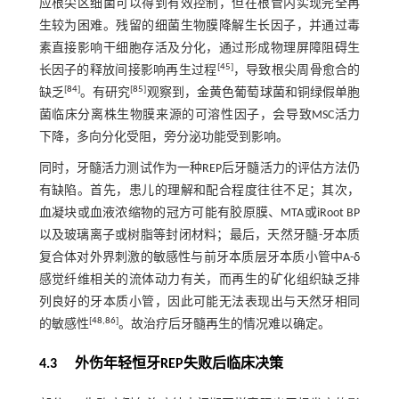
应根尖区细菌可以得到有效控制，但在根管内实现完全再
生较为困难。残留的细菌生物膜降解生长因子，并通过毒
素直接影响干细胞存活及分化，通过形成物理屏障阻碍生
[
45
]
长因子的释放间接影响再生过程
，导致根尖周骨愈合的
[
84
]
[
85
]
缺乏
。有研究
观察到，金黄色葡萄球菌和铜绿假单胞
菌临床分离株生物膜来源的可溶性因子，会导致MSC活力
下降，多向分化受阻，旁分泌功能受到影响。
同时，牙髓活力测试作为一种REP后牙髓活力的评估方法仍
有缺陷。首先，患儿的理解和配合程度往往不足；其次，
血凝块或血液浓缩物的冠方可能有胶原膜、MTA或iRoot BP
以及玻璃离子或树脂等封闭材料；最后，天然牙髓-牙本质
复合体对外界刺激的敏感性与前牙本质层牙本质小管中A-δ
感觉纤维相关的流体动力有关，而再生的矿化组织缺乏排
列良好的牙本质小管，因此可能无法表现出与天然牙相同
[
48
,
86
]
的敏感性
。故治疗后牙髓再生的情况难以确定。
4.3 外伤年轻恒牙REP失败后临床决策