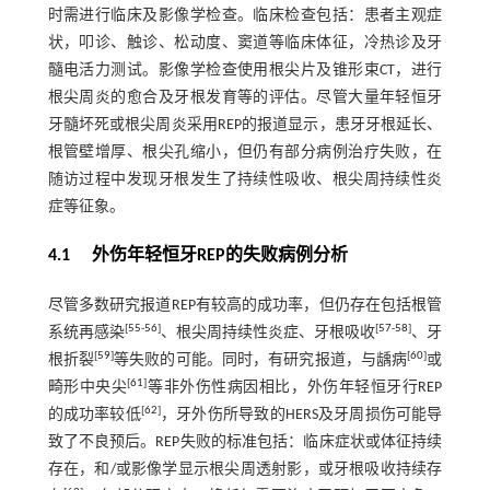
时需进行临床及影像学检查。临床检查包括：患者主观症
状，叩诊、触诊、松动度、窦道等临床体征，冷热诊及牙
髓电活力测试。影像学检查使用根尖片及锥形束CT，进行
根尖周炎的愈合及牙根发育等的评估。尽管大量年轻恒牙
牙髓坏死或根尖周炎采用REP的报道显示，患牙牙根延长、
根管壁增厚、根尖孔缩小，但仍有部分病例治疗失败，在
随访过程中发现牙根发生了持续性吸收、根尖周持续性炎
症等征象。
4.1 外伤年轻恒牙REP的失败病例分析
尽管多数研究报道REP有较高的成功率，但仍存在包括根管
[
55
-
56
]
[
57
-
58
]
系统再感染
、根尖周持续性炎症、牙根吸收
、牙
[
59
]
[
60
]
根折裂
等失败的可能。同时，有研究报道，与龋病
或
[
61
]
畸形中央尖
等非外伤性病因相比，外伤年轻恒牙行REP
[
62
]
的成功率较低
，牙外伤所导致的HERS及牙周损伤可能导
致了不良预后。REP失败的标准包括：临床症状或体征持续
存在，和/或影像学显示根尖周透射影，或牙根吸收持续存