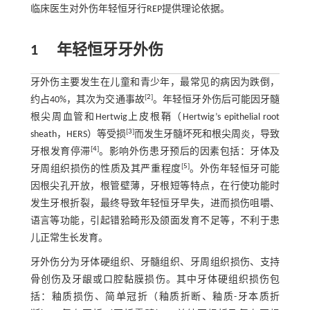
临床医生对外伤年轻恒牙行REP提供理论依据。
1
年轻恒牙牙外伤
牙外伤主要发生在儿童和青少年，最常见的病因为跌倒，
[
2
]
约占40%，其次为交通事故
。年轻恒牙外伤后可能因牙髓
根尖周血管和Hertwig上皮根鞘（Hertwig’s epithelial root
[
3
]
sheath，HERS）等受损
而发生牙髓坏死和根尖周炎，导致
[
4
]
牙根发育停滞
。影响外伤患牙预后的因素包括：牙体及
[
5
]
牙周组织损伤的性质及其严重程度
。外伤年轻恒牙可能
因根尖孔开放，根管壁薄，牙根短等特点，在行使功能时
发生牙根折裂，最终导致年轻恒牙早失，进而损伤咀嚼、
语言等功能，引起错𬌗畸形及颌面发育不足等，不利于患
儿正常生长发育。
牙外伤分为牙体硬组织、牙髓组织、牙周组织损伤、支持
骨创伤及牙龈或口腔黏膜损伤。其中牙体硬组织损伤包
括：釉质损伤、简单冠折（釉质折断、釉质-牙本质折