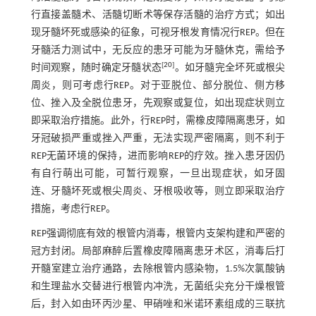
行直接盖髓术、活髓切断术等保存活髓的治疗方式；如出
现牙髓坏死或感染的征象，可视牙根发育情况行REP。但在
牙髓活力测试中，无反应的患牙可能为牙髓休克，需给予
[
20
]
时间观察，随时确定牙髓状态
。如牙髓完全坏死或根尖
周炎，则可考虑行REP。对于亚脱位、部分脱位、侧方移
位、挫入及全脱位患牙，先观察或复位，如出现症状则立
即采取治疗措施。此外，行REP时，需橡皮障隔离患牙，如
牙冠破损严重或挫入严重，无法实现严密隔离，则不利于
REP无菌环境的保持，进而影响REP的疗效。挫入患牙因仍
有自行萌出可能，可暂行观察，一旦出现症状，如牙固
连、牙髓坏死或根尖周炎、牙根吸收等，则立即采取治疗
措施，考虑行REP。
REP强调彻底有效的根管内消毒，根管内支架构建和严密的
冠方封闭。局部麻醉后置橡皮障隔离患牙术区，消毒后打
开髓室建立治疗通路，去除根管内感染物，1.5%次氯酸钠
和生理盐水交替进行根管内冲洗，无菌纸尖充分干燥根管
后，封入如由环丙沙星、甲硝唑和米诺环素组成的三联抗