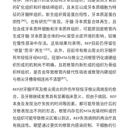
有序、排列整齐的管状结构牙本质组织，而是类似牙骨质
的矿化组织和纤维结缔组织，且未见以成牙本质细胞为特
征的牙髓样组织。新生组织骨涎蛋白阳性，牙本质涎蛋白
[
90
]
[
91
]
阴性
。也有研究
发现，牙髓-牙本质复合体再生，且
包含成牙本质样细胞和牙本质样组织，可能原因是根管内
生成牙髓-牙本质复合体的MSC易受炎症环境的影响，较难
在慢性感染中存活。这些结果均表明，REP目前仍停留在
[
33
]
“修复”而非“再生”
。此外，目前伴有根尖周炎的牙髓坏
死年轻恒牙经REP后，冠部MTA与根尖之间根管钙化或硬组
织形成的机制尚不明确，且若根管内新形成的组织为骨组
织样组织，是否会导致根管内替代性吸收或根管内硬组织
[
87
]
与根尖牙槽骨相连尚不清楚
。
REP对牙髓坏死及根尖周炎的外伤年轻恒牙根尖周病变的愈
合，及牙根继续发育具有显著临床意义，但由于病因、REP
本身及发现治疗失败的时间等因素，都可能导致治疗后的
牙根表现出不同的形态，根管内存在的MTA充填材料或钙
化组织可能导致根尖区难以到达，REP失败病例的再治疗具
有挑战性。期望通过更优的根管内感染控制、干细胞的引