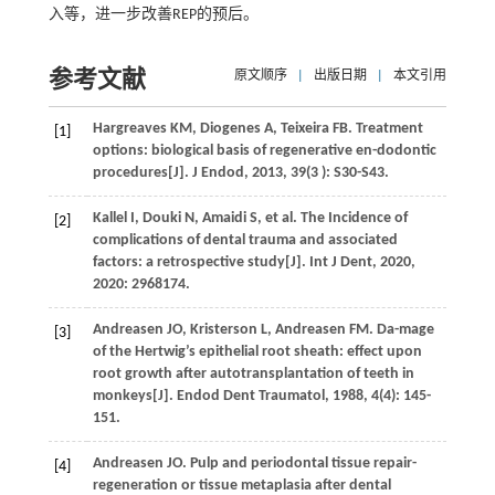
入等，进一步改善REP的预后。
参考文献
原文顺序
|
出版日期
|
本文引用
Hargreaves
KM
,
Diogenes
A
,
Teixeira
FB
. Treatment
[1]
options: biological basis of regenerative en-dodontic
procedures[J].
J Endod
,
2013
,
39
(3 ): S30-S43.
Kallel
I
,
Douki
N
,
Amaidi
S
,
et al
. The Incidence of
[2]
complications of dental trauma and associated
factors: a retrospective study[J].
Int J Dent
,
2020
,
2020
: 2968174.
Andreasen
JO
,
Kristerson
L
,
Andreasen
FM
. Da-mage
[3]
of the Hertwig’s epithelial root sheath: effect upon
root growth after autotransplantation of teeth in
monkeys[J].
Endod Dent Traumatol
,
1988
,
4
(4): 145-
151.
Andreasen
JO
. Pulp and periodontal tissue repair-
[4]
regeneration or tissue metaplasia after dental