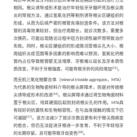
畸形中央尖及牙内陷形态异常等其他病因引起的治疗方法
相同。根尖诱导成形术是治疗年轻恒牙牙髓坏死及根尖周
炎的常规方法，通过氢氧化钙等制剂诱导根尖区硬组织的
形成，从而为后续严密的根管充填创造条件。该方法对根
管的消毒效果较好，但治疗周期长，就诊次数多，需要多
次换药，可能出现随访过程中冠方封闭性破坏而导致治疗
失败。同时，根尖区硬组织的形成情况受根尖孔大小、根
周组织炎症范围等多因素的影响而难以预测，氢氧化钙根
管内占位导致根管壁无法增厚、牙根难以延长及牙本质性
[
15
]
质改变，不利于牙根强度，可能导致牙折的风险增加
。
而无机三氧化物聚合体（mineral trioxide aggregate，MTA）
为代表的生物陶瓷材料介导的根尖屏障术，则是对传统根
[
16
]
尖诱导成形术的改进
。根尖屏障术通过将生物陶瓷材料
置于根尖区，待其硬固后起到封闭根尖孔的作用。MTA具
有较好的抗菌性和生物相容性，在与血液接触的情况下仍
[
17
]
可凝固
。该方法减少了就诊次数且更有利于根尖周病变
的愈合，但仍无法促进牙根进一步发育，不利于年轻恒牙
[
18
]
的长期存留，且可能导致牙齿变色
。