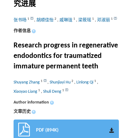
究进展
1
2
1
1
1
张书旸
,
胡顺佳怡
,
戚琳珑
,
梁筱瑶
,
邓淑丽
作者信息
+
Research progress in regenerative
endodontics for traumatized
immature permanent teeth
1
2
1
Shuyang Zhang
,
Shunjiayi Hu
,
Linlong Qi
,
1
1
Xiaoyao Liang
,
Shuli Deng
Author information
+
文章历史
+
PDF (894K)