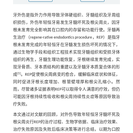
牙外伤是指外力作用导致牙体硬组织、牙髓组织及牙周组
织损伤，外伤年轻恒牙易发生牙髓坏死及根尖周炎，因牙
根未发育完全影响其在口腔内的存留和功能行使。牙髓再
生治疗（regene-rative endodontics procedure，REP）是指牙
根未发育完成的年轻恒牙在牙髓发生损伤坏死的情况下，
通过生物学手段和组织工程技术实现牙髓组织和受损牙体
组织的再生，牙髓生理功能恢复，牙根继续发育完成，实
现牙骨质、牙本质结构的重建以及牙髓牙本质复合体的形
[
1
]
成
。REP促使根尖周病变的愈合，缓解临床症状和体征，
同时促进牙根长度增加、根管壁增厚和根尖孔缩小。然
而，尽管诸多证据表明REP可以取得令人满意的疗效，但仍
可能因牙根持续性吸收和根尖周持续性炎症等原因导致治
疗失败。
本文通过对文献的回顾，对外伤导致年轻恒牙牙髓坏死及
根尖周炎行REP的治疗过程、生物学依据、临床治疗效果、
治疗失败原因及失败后临床决策等进行总结，以期为口腔