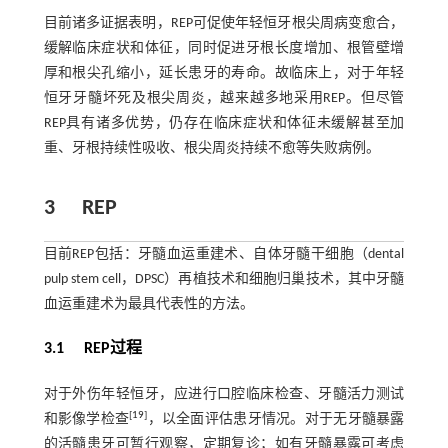
目前诸多证据表明，REP可促使年轻恒牙根尖周病变愈合，
缓解临床症状和体征，同时促进牙根长度增加、根管壁增
厚和根尖孔缩小，延长患牙的寿命。故临床上，对于年轻
恒牙牙髓坏死及根尖周炎，越来越多地采用REP。但尽管
REP具有诸多优势，仍存在临床症状和体征未缓解甚至加
重、牙根持续性吸收、根尖周炎持续不愈等失败病例。
3
REP
目前REP包括：牙髓血运重建术、自体牙髓干细胞（dental
pulp stem cell，DPSC）再植技术和细胞归巢技术，其中牙髓
血运重建术为最具代表性的方法。
3.1 REP过程
对于外伤年轻恒牙，应进行口腔临床检查、牙髓活力测试
[
19
]
和影像学检查
，以全面评估患牙情况。对于无牙髓暴露
的活髓患牙可暂行观察，定期复诊；如有牙髓暴露可考虑