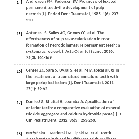
Andreasen
FM
,
Pedersen
BV
. Prognosis of luxated
[14]
permanent teeth-the development of pulp
necrosis[J].
Endod Dent Traumatol
,
1985
,
1
(6): 207-
220.
Antunes
LS
,
Salles
AG
,
Gomes
CC
,
et al
. The
[15]
effectiveness of pulp revascularization in root
formation of necrotic immature permanent teeth: a
systematic review[J].
Acta Odontol Scand
,
2016
,
74
(3): 161-169.
Cehreli
ZC
,
Sara
S
,
Uysal
S
,
et al
. MTA apical plugs in
[16]
the treatment of traumatized immature teeth with
large periapical lesions[J].
Dent Traumatol
,
2011
,
27
(1): 59-62.
Damle
SG
,
Bhattal
H
,
Loomba
A
. Apexification of
[17]
anterior teeth: a comparative evaluation of mineral
trioxide aggregate and calcium hydroxide paste[J].
J
Clin Pediatr Dent
,
2012
,
36
(3): 263-268.
Możyńska
J
,
Metlerski
M
,
Lipski
M
,
et al
. Tooth
[18]