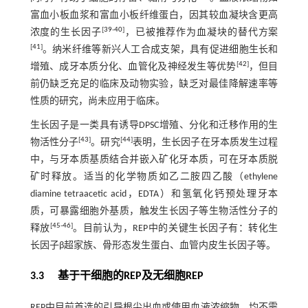
富血小板血浆和富血小板纤维蛋白，因其较血凝块含更高
[
39
-
40
]
浓度的生长因子
，已被推荐作为血凝块的替代方案
[
41
]
。纳米纤维等新兴人工合成支架，具有促进细胞生长和
[
42
]
增殖、成牙本质分化、血管化及神经发生等优势
，但目
前仍缺乏充足的临床及动物实验，缺乏对最佳降解速率等
性质的研究，尚未应用于临床。
生长因子是一类具有诱导DPSC增殖、分化和迁移作用的生
[
43
]
[
44
]
物活性分子
。研究
表明，生长因子在牙本质发生过程
中，与牙本质基质结合并嵌入矿化牙本质，可在牙本质脱
矿时释放。适当的化学物质如乙二胺四乙酸（ethylene
diamine tetraacetic acid，EDTA）和氢氧化钙预处理牙本
质，可暴露细胞外基质，触发生长因子等生物活性分子的
[
45
-
46
]
释放
。目前认为，REP中的关键生长因子有：转化生
长因子β超家族、骨形态发生蛋白、血管内皮生长因子等。
3.3 基于干细胞的REP及无细胞REP
REP中目前首选的引导根尖出血或使用血液浓缩物，均不需