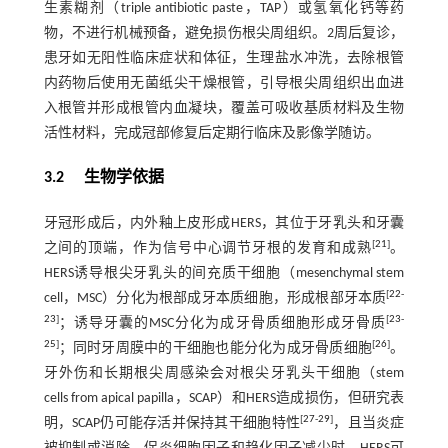
生素糊剂（triple antibiotic paste，TAP）或氢氧化钙等药
物，不进行机械预备，避免损伤根尖周组织。2周后复诊，
患牙如无阳性临床症状和体征，生理盐水冲洗，去除根管
内药物后使用无菌纸尖干燥根管，引导根尖周组织出血进
入根管并形成根管内血凝块，覆盖可吸收基质材料及生物
活性材料，完成冠部修复后定期行临床及影像学随访。
3.2 生物学依据
牙冠形成后，内外釉上皮形成HERS，其位于牙乳头和牙囊
[
21
]
之间的顶端，作为信号中心调节牙根的发育和成熟
。
HERS诱导根尖牙乳头的间充质干细胞（mesenchymal stem
[
22
-
cell，MSC）分化为根部成牙本质细胞，形成根部牙本质
23
]
[
23
-
；诱导牙囊的MSC分化为成牙骨质细胞形成牙骨质
25
]
[
26
]
；同时牙周膜中的干细胞也能分化为成牙骨质细胞
。
牙外伤和长期根尖周感染会对根尖牙乳头干细胞（stem
cells from apical papilla，SCAP）和HERS造成损伤，但研究表
[
27
-
29
]
明，SCAP仍可能存活并保持其干细胞特性
，且当炎症