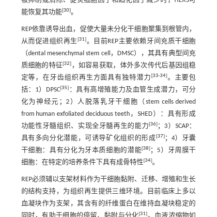
被抑制或消除、促炎细胞因子和趋化因子减少时，HERS可
[
30
]
能恢复其功能
。
REP依靠诱导出血，促使大量未分化干细胞聚集到根管内，
[
31
]
从而促进组织再生
。目前REP主要依赖牙间充质干细胞
（dental mesenchymal stem cell，DMSC），其具有典型间充
[
32
]
质细胞的特征
，如容易获取，体外多次传代后基因组稳
[
33
-
34
]
定等，在牙齿组织再生方面具有独特潜力
。主要包
[
35
]
括：1）DPSC
：具有高增殖能力及血管生成潜力，可分
化为神经元；2）人脱落乳牙干细胞（stem cells derived
from human exfoliated deciduous teeth，SHED）：具有形成
[
36
]
功能性牙髓组织、实现全牙髓再生的能力
；3）SCAP：
[
37
]
具有多向分化潜能，可诱导矿化组织的形成
；4）牙囊
[
38
]
干细胞：具有分化为牙本质细胞的潜能
；5）牙周膜干
[
34
]
细胞：在特定的培养条件下具有成骨特性
。
REP必须辅以支架材料作为干细胞黏附、迁移、增殖和生长
的结构支持，为组织再生提供三维环境。目前临床上多以
血凝块作为支架，其含有的纤维蛋白在维持血凝块稳定的
[
31
]
同时，有助于细胞的停留、黏附与分化
。血液浓缩物如