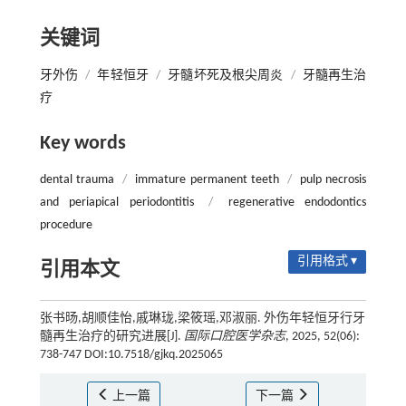
关键词
牙外伤
/
年轻恒牙
/
牙髓坏死及根尖周炎
/
牙髓再生治
疗
Key words
dental trauma
/
immature permanent teeth
/
pulp necrosis
and periapical periodontitis
/
regenerative endodontics
procedure
引用格式 ▾
引用本文
张书旸,胡顺佳怡,戚琳珑,梁筱瑶,邓淑丽. 外伤年轻恒牙行牙
髓再生治疗的研究进展[J].
国际口腔医学杂志
, 2025, 52(06):
738-747 DOI:10.7518/gjkq.2025065
上一篇
下一篇