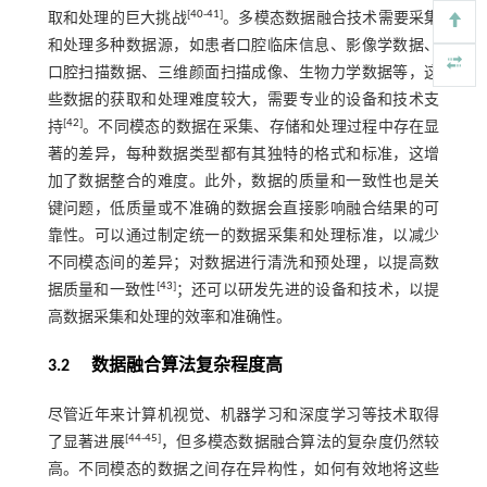
[
40
-
41
]
取和处理的巨大挑战
。多模态数据融合技术需要采集
和处理多种数据源，如患者口腔临床信息、影像学数据、
口腔扫描数据、三维颜面扫描成像、生物力学数据等，这
些数据的获取和处理难度较大，需要专业的设备和技术支
[
42
]
持
。不同模态的数据在采集、存储和处理过程中存在显
著的差异，每种数据类型都有其独特的格式和标准，这增
加了数据整合的难度。此外，数据的质量和一致性也是关
键问题，低质量或不准确的数据会直接影响融合结果的可
靠性。可以通过制定统一的数据采集和处理标准，以减少
不同模态间的差异；对数据进行清洗和预处理，以提高数
[
43
]
据质量和一致性
；还可以研发先进的设备和技术，以提
高数据采集和处理的效率和准确性。
3.2 数据融合算法复杂程度高
尽管近年来计算机视觉、机器学习和深度学习等技术取得
[
44
-
45
]
了显著进展
，但多模态数据融合算法的复杂度仍然较
高。不同模态的数据之间存在异构性，如何有效地将这些