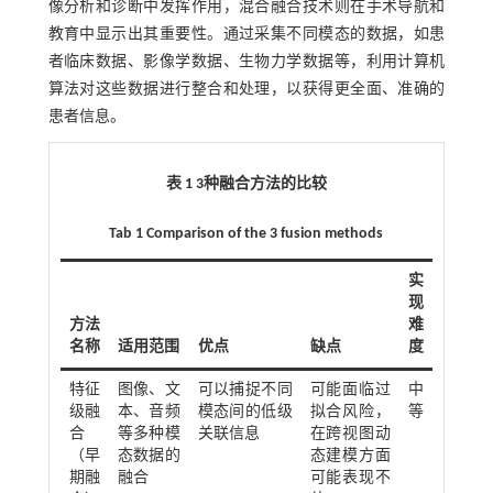
像分析和诊断中发挥作用，混合融合技术则在手术导航和
教育中显示出其重要性。通过采集不同模态的数据，如患
者临床数据、影像学数据、生物力学数据等，利用计算机
算法对这些数据进行整合和处理，以获得更全面、准确的
患者信息。
表 1
3
种融合方法的比较
Tab 1 Comparison of the 3 fusion methods
实
现
方法
难
名称
适用范围
优点
缺点
度
特征
图像、文
可以捕捉不同
可能面临过
中
级融
本、音频
模态间的低级
拟合风险，
等
合
等多种模
关联信息
在跨视图动
（早
态数据的
态建模方面
期融
融合
可能表现不