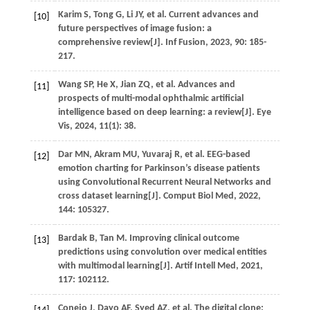
Karim
S
,
Tong
G
,
Li
JY
,
et al
. Current advances and
[10]
future perspectives of image fusion: a
comprehensive review[J].
Inf Fusion
,
2023
,
90
: 185-
217.
Wang
SP
,
He
X
,
Jian
ZQ
,
et al
. Advances and
[11]
prospects of multi-modal ophthalmic artificial
intelligence based on deep learning: a review[J].
Eye
Vis
,
2024
,
11
(1): 38.
Dar
MN
,
Akram
MU
,
Yuvaraj
R
,
et al
. EEG-based
[12]
emotion charting for Parkinson’s disease patients
using Convolutional Recurrent Neural Networks and
cross dataset learning[J].
Comput Biol Med
,
2022
,
144
: 105327.
Bardak
B
,
Tan
M
. Improving clinical outcome
[13]
predictions using convolution over medical entities
with multimodal learning[J].
Artif Intell Med
,
2021
,
117
: 102112.
Conejo
J
,
Dayo
AF
,
Syed
AZ
,
et al
. The digital clone: