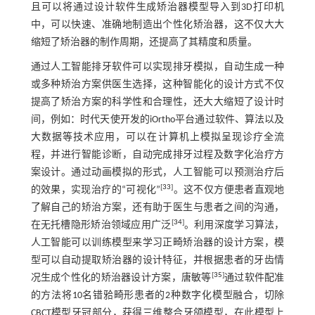
且可以将通过设计软件生成矫治器模型导入到3D打印机
中，可以快速、准确地制造出个性化矫治器，这不仅大大
缩短了矫治器的制作周期，还提高了其精度和质量。
通过人工智能排牙软件可以实现排牙模拟，自动生成一种
或多种矫治方案供医生选择，这种智能化的设计方式不仅
提高了矫治方案的科学性和合理性，还大大缩短了设计时
间，例如：时代天使开发的iOrtho平台通过软件、算法以及
大数据等技术应用，可以在计算机上模拟呈现诊疗全流
程，并进行智能诊断，自动完成排牙过程及数字化治疗方
案设计。通过动画模拟的形式，人工智能可以预测治疗后
[
33
]
的效果，实现治疗的“可视化”
。这不仅方便患者直观地
了解自己的矫治方案，还有助于医生与患者之间的沟通，
[
34
]
在无托槽隐形矫治领域应用广泛
。利用深度学习算法，
人工智能可以训练模型来学习正畸矫治器的设计方案，模
型可以自动提取矫治器的设计特征，并根据患者的牙齿情
[
35
]
况生成个性化的矫治器设计方案，唐敏等
通过软件配准
的方法将10名错𬌗畸形患者的2种数字化模型融合，切除
CBCT模型牙冠部分，获得三维整合牙颌模型，在此模型上