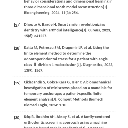
behavior considerations and dimensional learning in
three-dimensional tooth model reconstruction[J].
Bioengineering
,
2024
,
11
(3): 254.
Dhopte
A
,
Bagde
H
. Smart smile: revolutionizing
[27]
dentistry with artificial intelligence[J].
Cureus
,
2023
,
15
(6): e41227.
Katta
M
,
Petrescu
SM
,
Dragomir
LP
,
et al
. Using the
[28]
finite element method to determine the
odontoperiodontal stress for a patient with angle
class Ⅱ division 1 malocclusion[J].
Diagnostics
,
2023
,
13
(9): 1567.
Ciklacandir
S
,
Gokce Kara
G
,
Isler
Y
. A biomechanical
[29]
investigation of miniscrews placed on a mandible for
temporary anchorage; a patient-specific finite
element analysis[J].
Comput Methods Biomech
Biomed Engin
,
2024
: 1-10.
Kılıç
B
,
İbrahim
AH
,
Aksoy
S
,
et al
. A family-centered
[30]
orthodontic screening approach using a machine