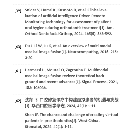
Snider
V
,
Homsi
K
,
Kusnoto
B
,
et al
. Clinical eva-
[39]
luation of Artificial Intelligence Driven Remote
Monitoring technology for assessment of patient
oral hygiene during orthodontic treatment[J].
Am J
Orthod Dentofacial Orthop
,
2024
,
165
(5): 586-592.
Du
J
,
Li
W
,
Lu
K
,
et al
. An overview of multi-modal
[40]
medical image fusion[J].
Neurocomputing
,
2016
,
215
:
3-20.
Hermessi
H
,
Mourali
O
,
Zagrouba
E
. Multimodal
[41]
medical image fusion review: theoretical back-
ground and recent advances[J].
Signal Process
,
2021
,
183
: 108036.
沈颉飞. 口腔修复诊疗中构建虚拟患者的机遇与挑战
[42]
[J].
华西口腔医学杂志
,
2024
,
42
(1): 1-11.
Shen
JF
. The chance and challenge of creating vir-tual
patients in prosthodontics[J].
West China J
Stomatol
,
2024
,
42
(1): 1-11.