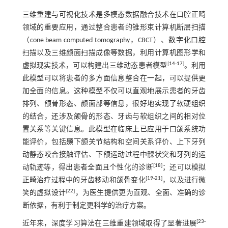
三维重建与可视化技术是多模态数据融合技术在口腔正畸
领域的重要应用，通过整合患者的锥形束计算机断层扫描
（cone beam computed tomography，CBCT）、数字化口腔
扫描以及三维颜面扫描成像等数据，利用计算机图形学和
[
14
-
17
]
虚拟现实技术，可以构建出三维动态患者模型
。利用
此模型可以将患者的多方面信息整合在一起，可以提供更
加全面的信息。这种模型不仅可以直观地展示患者的牙齿
排列、颌骨形态、颜面部等信息，很好地实现了软硬组织
的结合，还涉及颌骨的形态、牙齿与软组织之间的相对位
置关系等关键信息。此模型在临床上已应用于口颌系统功
能评价，包括颞下颌关节结构和空间关系评价、上下牙列
动静态咬合接触评估、下颌运动过程中髁状突和牙列的运
[
18
]
动轨迹等，得出患者全面且个性化的诊断
；还可以模拟
[
19
-
21
]
正畸治疗过程中的牙齿移动和颌骨变化
，以及进行微
[
22
]
笑的虚拟设计
，为医生提供更为直观、全面、准确的诊
断依据，有利于制定更科学的治疗方案。
[
23
-
近年来，深度学习算法在三维重建领域取得了显著进展