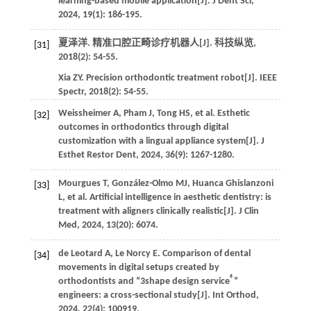
learning-based mobile application[J].
J Dent Sci
,
2024
,
19
(1): 186-195.
夏泽洋. 精准口腔正畸诊疗机器人[J].
科技纵览
,
[31]
2018
(2): 54-55.
Xia
ZY
. Precision orthodontic treatment robot[J].
IEEE
Spectr
,
2018
(2): 54-55.
Weissheimer
A
,
Pham
J
,
Tong
HS
,
et al
. Esthetic
[32]
outcomes in orthodontics through digital
customization with a lingual appliance system[J].
J
Esthet Restor Dent
,
2024
,
36
(9): 1267-1280.
Mourgues
T
,
González-Olmo
MJ
,
Huanca Ghislanzoni
[33]
L
,
et al
. Artificial intelligence in aesthetic dentistry: is
treatment with aligners clinically realistic[J].
J Clin
Med
,
2024
,
13
(20): 6074.
de Leotard
A
,
Le Norcy
E
. Comparison of dental
[34]
movements in digital setups created by
®
orthodontists and “3shape design service
”
engineers: a cross-sectional study[J].
Int Orthod
,
2024
,
22
(4): 100919.