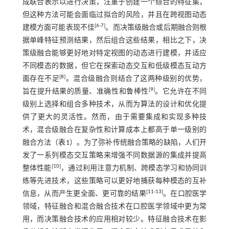
成联合表示以进行决策，注重于创建一个综合的特征集，
但这种方法可能会面临过拟合的风险，并且在跨视图动态
[
6
-
7
]
建模方面可能表现不佳
。而决策级融合或后期融合则根
据单峰特征预测结果，然后组合这些结果，相比之下，决
策级融合能够更好地对特定视图的动态进行建模，并适应
不同模态的数据，但它在探索动态交互和低级模态互动方
[
8
]
面存在不足
。混合级融合则结合了这两种级别的优势，
[
9
]
旨在提升结果的质量、准确性和鲁棒性
。它允许在不同
级别上选择和组合多种技术，从而为算法的设计和优化提
供了更大的灵活性。然而，由于需要集成和实现多种技
术，混合级融合在复杂性和计算成本上都高于单一级别的
融合方法（
表1
）。为了弥补传统融合策略的缺陷，人们开
发了一系列模态交互策略来增强不同数据源的集成并提高
[
10
]
整体性能
，通过利用注意力机制、跨模态学习和协同训
练等先进技术，这些策略可以更好地捕获每种模态的互补
[
11
-
13
]
信息，从而产生更全面、更可靠的结果
。在口腔医学
领域，特征融合和混合融合技术在口腔医学领域中更为常
用，而决策融合技术的应用相对较少。特征融合技术在影