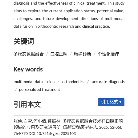
diagnosis and the effectiveness of clinical treatment. This study
aims to explore the current application status, potential value,
challenges, and future development directions of multimodal
data fusion in orthodontic research and clinical practice.
关键词
多模态数据融合
/
口腔正畸
/
精确诊断
/
个性化治疗
Key words
multimodal data fusion
/
orthodontics
/
accurate diagnosis
/
personalized treatment
引用格式 ▾
引用本文
张俭,白雪,何小倩,葛振林. 多模态数据融合技术在口腔正畸
领域的应用及研究进展[J].
国际口腔医学杂志
, 2025, 52(06):
764-770 DOI:10.7518/gjkq.2025103