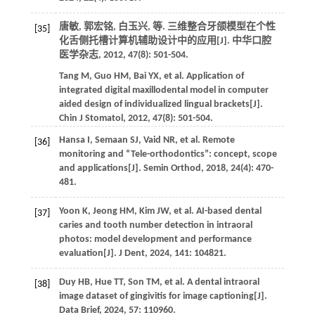
唐敏, 郭宏铭, 白玉兴,
等
. 三维整合牙颌模型在个性
[35]
化舌侧托槽计算机辅助设计中的应用[J].
中华口腔
医学杂志
,
2012
,
47
(8): 501-504.
Tang
M
,
Guo
HM
,
Bai
YX
,
et al
. Application of
integrated digital maxillodental model in computer
aided design of individualized lingual brackets[J].
Chin J Stomatol
,
2012
,
47
(8): 501-504.
Hansa
I
,
Semaan
SJ
,
Vaid
NR
,
et al
. Remote
[36]
monitoring and “Tele-orthodontics”: concept, scope
and applications[J].
Semin Orthod
,
2018
,
24
(4): 470-
481.
Yoon
K
,
Jeong
HM
,
Kim
JW
,
et al
. AI-based dental
[37]
caries and tooth number detection in intraoral
photos: model development and performance
evaluation[J].
J Dent
,
2024
,
141
: 104821.
Duy
HB
,
Hue
TT
,
Son
TM
,
et al
. A dental intraoral
[38]
image dataset of gingivitis for image captioning[J].
Data Brief
,
2024
,
57
: 110960.