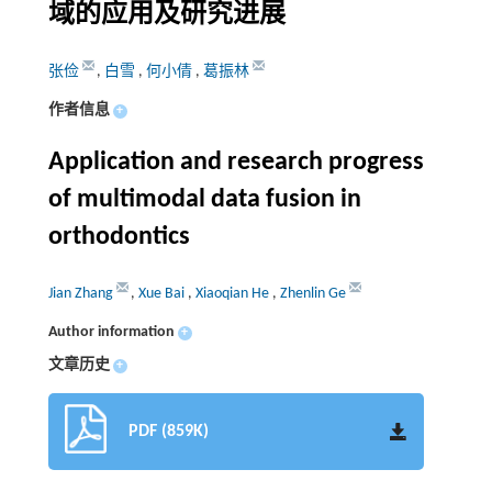
域的应用及研究进展
张俭
,
白雪
,
何小倩
,
葛振林
作者信息
+
Application and research progress
of multimodal data fusion in
orthodontics
Jian Zhang
,
Xue Bai
,
Xiaoqian He
,
Zhenlin Ge
Author information
+
文章历史
+
PDF (859K)