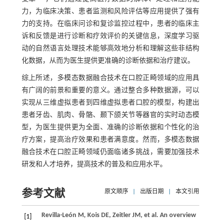
力，为临床决策、患者监测和风险评估等应用提供了强有
力的支持。在临床问诊和复诊监控过程中，患者的临床主
诉和反馈是进行诊断和疗效评价的关键信息，深度学习驱
动的自然语言处理技术能够高效地分析和理解这些非结构
化数据，从而为医生提供更准确的诊断依据和治疗建议。
综上所述，多模态数据融合技术在口腔正畸领域的应用具
有广阔的前景和重要的意义。通过整合多种数据源，可以
实现从三维虚拟患者到四维虚拟患者口腔的模型，构建出
患者牙齿、肌肉、骨骼、颞下颌关节等器官的实时动态模
型，为医生提供更为全面、准确的诊断依据和个性化的治
疗方案，提高治疗效果和患者满意度。然而，多模态数据
融合技术在口腔正畸领域仍面临诸多挑战，需要加强技术
研发和人才培养，提高技术的普及和应用水平。
参考文献
原文顺序
|
出版日期
|
本文引用
Revilla-León
M
,
Kois
DE
,
Zeitler
JM
,
et al
. An overview
[1]