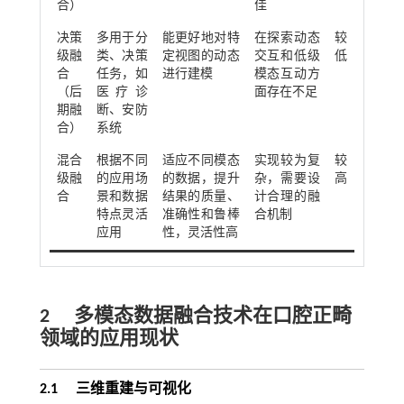
合）
佳
决策
多用于分
能更好地对特
在探索动态
较
级融
类、决策
定视图的动态
交互和低级
低
合
任务，如
进行建模
模态互动方
（后
医疗诊
面存在不足
期融
断、安防
合）
系统
混合
根据不同
适应不同模态
实现较为复
较
级融
的应用场
的数据，提升
杂，需要设
高
合
景和数据
结果的质量、
计合理的融
特点灵活
准确性和鲁棒
合机制
应用
性，灵活性高
2
多模态数据融合技术在口腔正畸
领域的应用现状
2.1 三维重建与可视化