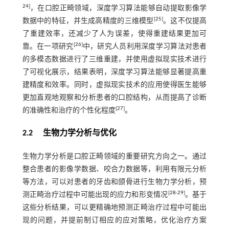
24
]
，在口腔正畸领域，深度学习算法能够自动提取影像学
[
25
]
数据中的特征，并生成高精度的三维模型
。这不仅提高
了重建效率，还减少了人为误差，使得重建结果更加可
[
26
]
靠。在一项研究
中，研究人员利用深度学习算法对患者
的多模态数据进行了三维重建，并使用虚拟现实技术进行
了可视化展示，结果表明，深度学习算法能够显著提高重
建精度和效率。同时，虚拟现实技术的应用使得医生能够
更加直观地观察和分析患者的口腔结构，从而提高了诊断
[
27
]
的准确性和治疗的个性化程度
。
2.2 生物力学分析与优化
生物力学分析是口腔正畸领域的重要研究方向之一。通过
整合患者的影像学数据、咬合力数据等，利用有限元分析
等方法，可以对患者的牙齿和颌骨进行生物力学分析，预
[
28
-
29
]
测正畸治疗过程中可能出现的应力和形变情况
。基于
这些分析结果，可以更精确地预测正畸治疗过程中可能出
现的问题，并提前制订相应的应对策略，优化治疗方案