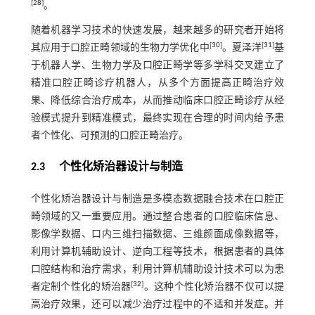
[
28
]
。
随着机器学习技术的快速发展，越来越多的研究者开始将
[
30
]
[
31
]
其应用于口腔正畸领域的生物力学优化中
。夏泽洋
基
于机器人学、生物力学及口腔正畸学等多学科交叉建立了
精准口腔正畸诊疗机器人，从多个方面提高正畸治疗效
果、降低综合治疗成本，从而推动临床口腔正畸诊疗从经
验模式提升到精准模式，最终实现在合理的时间内给予患
者个性化、可预测的口腔正畸治疗。
2.3 个性化矫治器设计与制造
个性化矫治器设计与制造是多模态数据融合技术在口腔正
畸领域的又一重要应用。通过整合患者的口腔临床信息、
影像学数据、口内三维扫描数据、三维颜面成像数据等，
利用计算机辅助设计、逆向工程等技术，根据患者的具体
口腔结构和治疗需求，利用计算机辅助设计技术可以为患
[
32
]
者定制个性化的矫治器
。这种个性化矫治器不仅可以提
高治疗效果，还可以减少治疗过程中的不适和并发症。并