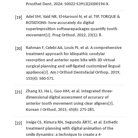
Prosthet Dent
,
2024
: S0022-S3913(24)00194-X.
Adel
SM
,
Vaid
NR
,
El-Harouni
N
,
et al
. TIP, TORQUE &
[19]
ROTATIONS: how accurately do digital
superimposition softwarepackages quantify tooth
movement[J].
Prog Orthod
,
2022
,
23
(1): 8.
Rahman
F
,
Celebi
AA
,
Louis
PJ
,
et al
. A comprehensive
[20]
treatment approach for idiopathic condylar
resorption and anterior open bite with 3D virtual
surgical planning and self-ligated customized lingual
appliance[J].
Am J Orthod Dentofacial Orthop
,
2019
,
155
(4): 560-571.
Zhang
XJ
,
He
L
,
Guo
HM
,
et al
. Integrated three-
[21]
dimensional digital assessment of accuracy of
anterior tooth movement using clear aligners[J].
Korean J Orthod
,
2015
,
45
(6): 275-281.
Jreige
CS
,
Kimura
RN
,
Segundo
ÂRTC
,
et al
. Esthetic
[22]
treatment planning with digital animation of the
smile dynamics: a technique to create a 4-