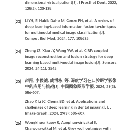
dimensional virtual patient[J].
J Prosthet Dent
,
2022
,
128
(2): 130-138.
Li
YH
,
El Habib Daho
M
,
Conze
PH
,
et al
. A review of
[23]
deep learning-based information fusion te-chniques
for multimodal medical image classification[J].
Comput Biol Med
,
2024
,
177
: 108635.
Zheng
JZ
,
Xiao
JY
,
Wang
YW
,
et al
. CIRF: coupled
[24]
image reconstruction and fusion strategy for deep
learning based multi-modal image fusion[J].
Sensors
,
2024
,
24
(11): 3545.
赵阳, 李俊诚, 成博栋,
等
. 深度学习在口腔医学影像
[25]
中的应用与挑战[J].
中国图象图形学报
,
2024
,
29
(3):
586-607.
Zhao
Y
,
Li
JC
,
Cheng
BD
,
et al
. Applications and
challenges of deep learning in dental imaging[J].
J
Image Graph
,
2024
,
29
(3): 586-607.
Wongkhuenkaew
R
,
Auephanwiriyakul
S
,
[26]
Chaiworawitkul
M
,
et al
. Grey wolf optimizer with