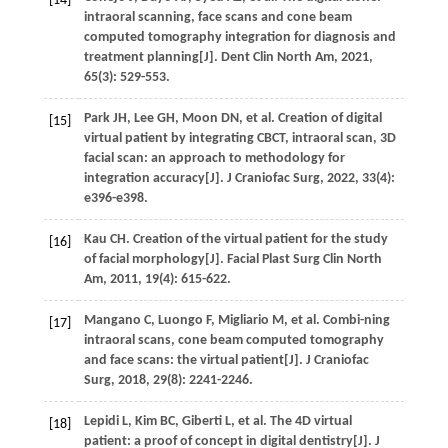
[14]
intraoral scanning, face scans and cone beam
computed tomography integration for diagnosis and
treatment planning[J].
Dent Clin North Am
,
2021
,
65
(3): 529-553.
Park
JH
,
Lee
GH
,
Moon
DN
,
et al
. Creation of digital
[15]
virtual patient by integrating CBCT, intraoral scan, 3D
facial scan: an approach to methodology for
integration accuracy[J].
J Craniofac Surg
,
2022
,
33
(4):
e396-e398.
Kau
CH
. Creation of the virtual patient for the study
[16]
of facial morphology[J].
Facial Plast Surg Clin North
Am
,
2011
,
19
(4): 615-622.
Mangano
C
,
Luongo
F
,
Migliario
M
,
et al
. Combi-ning
[17]
intraoral scans, cone beam computed tomography
and face scans: the virtual patient[J].
J Craniofac
Surg
,
2018
,
29
(8): 2241-2246.
Lepidi
L
,
Kim
BC
,
Giberti
L
,
et al
. The 4D virtual
[18]
patient: a proof of concept in digital dentistry[J].
J