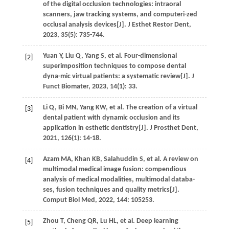
of the digital occlusion technologies: intraoral
scanners, jaw tracking systems, and computeri-zed
occlusal analysis devices[J].
J Esthet Restor Dent
,
2023
,
35
(5): 735-744.
Yuan
Y
,
Liu
Q
,
Yang
S
,
et al
. Four-dimensional
[2]
superimposition techniques to compose dental
dyna-mic virtual patients: a systematic review[J].
J
Funct Biomater
,
2023
,
14
(1): 33.
Li
Q
,
Bi
MN
,
Yang
KW
,
et al
. The creation of a virtual
[3]
dental patient with dynamic occlusion and its
application in esthetic dentistry[J].
J Prosthet Dent
,
2021
,
126
(1): 14-18.
Azam
MA
,
Khan
KB
,
Salahuddin
S
,
et al
. A review on
[4]
multimodal medical image fusion: compendious
analysis of medical modalities, multimodal databa-
ses, fusion techniques and quality metrics[J].
Comput Biol Med
,
2022
,
144
: 105253.
Zhou
T
,
Cheng
QR
,
Lu
HL
,
et al
. Deep learning
[5]