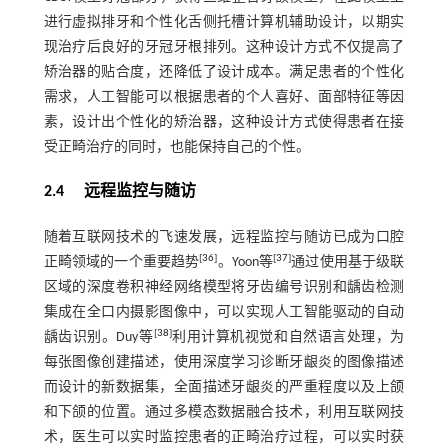
进行虚拟排牙和个性化舌侧托槽计算机辅助设计，以期实
现治疗后良好的牙冠牙根排列。这种设计方式不仅提高了
矫治器的贴合度，还降低了设计成本。满足患者的个性化
需求，人工智能可以根据患者的个人喜好、面部特征等因
素，设计出个性化的矫治器，这种设计方式使得患者在接
受正畸治疗的同时，也能保持自己的个性。
2.4 远程监控与随访
随着互联网技术的飞速发展，远程监控与随访已成为口腔
[
36
]
[
37
]
正畸领域的一个重要趋势
。Yoon等
通过使用基于级联
区域的深度卷积神经网络模型将牙齿编号识别和龋齿检测
集成在全口内摄影图像中，可以实现人工智能驱动的自动
[
38
]
龋齿识别。Duy等
利用计算机视觉和自然语言处理，为
每张图像创建描述，使用深度学习诊断牙龈炎的图像描述
而设计的新数据集，全面描述牙龈炎的严重程度以及上颌
和下颌的位置。通过多模态数据融合技术，利用互联网技
术，医生可以实时监控患者的正畸治疗过程，可以实时获