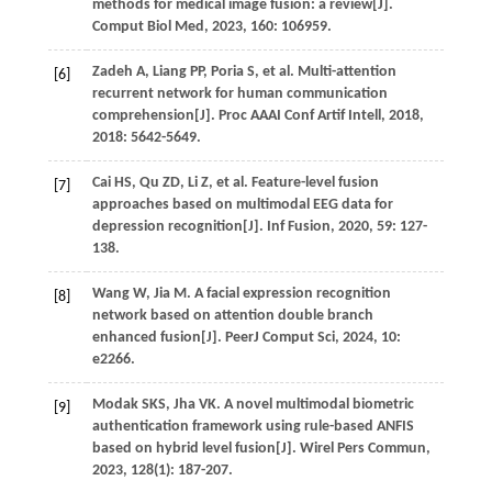
methods for medical image fusion: a review[J].
Comput Biol Med
,
2023
,
160
: 106959.
Zadeh
A
,
Liang
PP
,
Poria
S
,
et al
. Multi-attention
[6]
recurrent network for human communication
comprehension[J].
Proc AAAI Conf Artif Intell
,
2018
,
2018
: 5642-5649.
Cai
HS
,
Qu
ZD
,
Li
Z
,
et al
. Feature-level fusion
[7]
approaches based on multimodal EEG data for
depression recognition[J].
Inf Fusion
,
2020
,
59
: 127-
138.
Wang
W
,
Jia
M
. A facial expression recognition
[8]
network based on attention double branch
enhanced fusion[J].
PeerJ Comput Sci
,
2024
,
10
:
e2266.
Modak
SKS
,
Jha
VK
. A novel multimodal biometric
[9]
authentication framework using rule-based ANFIS
based on hybrid level fusion[J].
Wirel Pers Commun
,
2023
,
128
(1): 187-207.