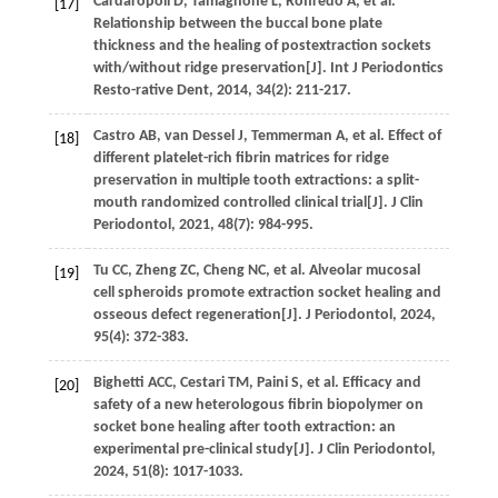
Cardaropoli
D
,
Tamagnone
L
,
Roffredo
A
,
et al
.
[17]
Relationship between the buccal bone plate
thickness and the healing of postextraction sockets
with/without ridge preservation[J].
Int J Periodontics
Resto-rative Dent
,
2014
,
34
(2): 211-217.
Castro
AB
,
van Dessel
J
,
Temmerman
A
,
et al
. Effect of
[18]
different platelet-rich fibrin matrices for ridge
preservation in multiple tooth extractions: a split-
mouth randomized controlled clinical trial[J].
J Clin
Periodontol
,
2021
,
48
(7): 984-995.
Tu
CC
,
Zheng
ZC
,
Cheng
NC
,
et al
. Alveolar mucosal
[19]
cell spheroids promote extraction socket healing and
osseous defect regeneration[J].
J Periodontol
,
2024
,
95
(4): 372-383.
Bighetti
ACC
,
Cestari
TM
,
Paini
S
,
et al
. Efficacy and
[20]
safety of a new heterologous fibrin biopolymer on
socket bone healing after tooth extraction: an
experimental pre-clinical study[J].
J Clin Periodontol
,
2024
,
51
(8): 1017-1033.