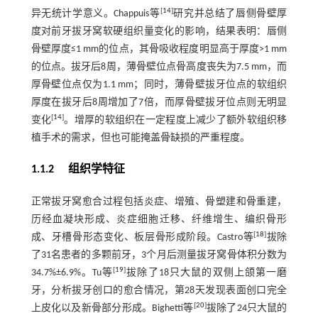
[
14
]
异无统计学意义。Chappuis等
研究并总结了唇侧骨壁厚
度对前牙拔牙窝软硬组织量变化的影响，结果表明：唇侧
骨壁厚度≤1 mm的位点，其骨吸收程度明显高于厚度>1 mm
的位点。拔牙后8周，薄骨壁位点骨高度丧失为7.5 mm，而
厚骨壁位点仅为1.1 mm；同时，薄骨壁拔牙位点的软组织
厚度在拔牙后8周增加了7倍，而厚骨壁拔牙位点则无明显
[
14
]
变化
。增厚的软组织在一定程度上减少了额外软组织移
植手术的需求，但也可能掩盖骨缺损的严重程度。
1.1.2 组织学特征
正常拔牙窝愈合过程包括炎症、增殖、骨塑建和骨重建，
历经血凝块形成、炎症细胞迁移、纤维增生、编织骨形
[
18
]
成、牙槽骨形态变化、板层骨形成阶段。Castro等
拔除
了31名患者的多颗前牙，3个月后测量拔牙窝骨体积分数为
[
19
]
34.7%±6.9%。Tu等
拔除了18只大鼠的双侧上颌第一磨
牙，分析拔牙创口的愈合情况，第28天发现表面创口完全
[
20
]
上皮化以及新骨部分形成。Bighetti等
拔除了24只大鼠的