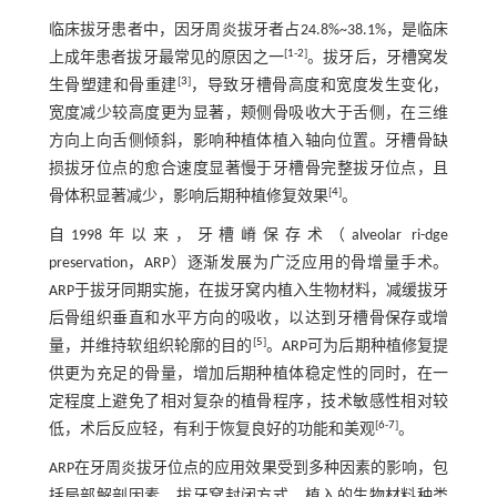
临床拔牙患者中，因牙周炎拔牙者占24.8%~38.1%，是临床
[
1
-
2
]
上成年患者拔牙最常见的原因之一
。拔牙后，牙槽窝发
[
3
]
生骨塑建和骨重建
，导致牙槽骨高度和宽度发生变化，
宽度减少较高度更为显著，颊侧骨吸收大于舌侧，在三维
方向上向舌侧倾斜，影响种植体植入轴向位置。牙槽骨缺
损拔牙位点的愈合速度显著慢于牙槽骨完整拔牙位点，且
[
4
]
骨体积显著减少，影响后期种植修复效果
。
自1998年以来，牙槽嵴保存术（alveolar ri-dge
preservation，ARP）逐渐发展为广泛应用的骨增量手术。
ARP于拔牙同期实施，在拔牙窝内植入生物材料，减缓拔牙
后骨组织垂直和水平方向的吸收，以达到牙槽骨保存或增
[
5
]
量，并维持软组织轮廓的目的
。ARP可为后期种植修复提
供更为充足的骨量，增加后期种植体稳定性的同时，在一
定程度上避免了相对复杂的植骨程序，技术敏感性相对较
[
6
-
7
]
低，术后反应轻，有利于恢复良好的功能和美观
。
ARP在牙周炎拔牙位点的应用效果受到多种因素的影响，包
括局部解剖因素、拔牙窝封闭方式、植入的生物材料种类