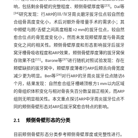
[
23
]
响，包括剩余骨壁的完整程度、颊侧骨壁厚度等
。Dai等
[
34
]
研究发现：行ARP的Ⅲ/Ⅳ牙周炎磨牙拔牙位点较自然愈
合组骨高度变化小，术后对额外骨增量手术的需求小；其
中颊壁与腭/舌壁之间高度相差≥2 mm的拔牙位点，较自然
愈合位点的骨宽度变化小，然而未发现颊壁厚度与骨高度
变化之间的相关性。颊侧骨壁厚度和形态影响拔牙后拔牙
窝牙槽骨吸收程度和ARP效果，颊侧骨壁厚度薄的拔牙窝保
[
11
]
[
37
]
存效果不佳
。Barone等
进行随机对照试验发现：存在
颊壁缺损的拔牙窝中，颊壁厚度薄者行ARP后颊舌向骨宽度
[
24
]
减少更为明显。Ben等
对行ARP的牙周炎拔牙位点随访6
个月，结果发现：自然愈合组牙槽嵴顶根方1 mm以内区域
的骨组织体积变化与相对骨丧失百分数呈弱正相关，而ARP
组则无明显相关性。本文重点探讨ARP中牙周炎拔牙位点不
同的颊侧骨壁形态对ARP后拔牙窝愈合特点的影响。
2.1 颊侧骨壁形态的分类
目前颊侧骨壁形态分类参考颊侧骨壁厚度或完整性进行。