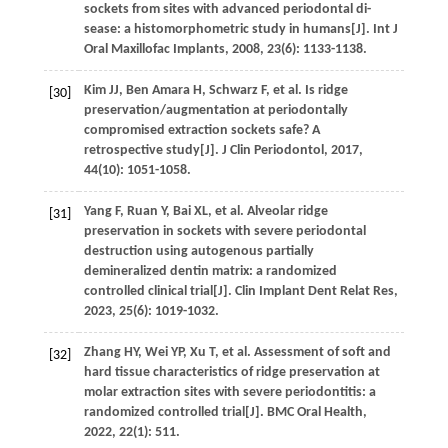
sockets from sites with advanced periodontal di-
sease: a histomorphometric study in humans[J].
Int J
Oral Maxillofac Implants
,
2008
,
23
(6): 1133-1138.
Kim
JJ
,
Ben Amara
H
,
Schwarz
F
,
et al
. Is ridge
[30]
preservation/augmentation at periodontally
compromised extraction sockets safe? A
retrospective study[J].
J Clin Periodontol
,
2017
,
44
(10): 1051-1058.
Yang
F
,
Ruan
Y
,
Bai
XL
,
et al
. Alveolar ridge
[31]
preservation in sockets with severe periodontal
destruction using autogenous partially
demineralized dentin matrix: a randomized
controlled clinical trial[J].
Clin Implant Dent Relat Res
,
2023
,
25
(6): 1019-1032.
Zhang
HY
,
Wei
YP
,
Xu
T
,
et al
. Assessment of soft and
[32]
hard tissue characteristics of ridge preservation at
molar extraction sites with severe periodontitis: a
randomized controlled trial[J].
BMC Oral Health
,
2022
,
22
(1): 511.