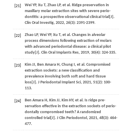
Wei
YP
,
Xu
T
,
Zhao
LP
,
et al
. Ridge preservation in
[21]
maxillary molar extraction sites with severe perio-
dontitis: a prospective observational clinical trial[J].
Clin Oral Investig
,
2022
,
26
(3): 2391-2399.
Zhao
LP
,
Wei
YP
,
Xu
T
,
et al
. Changes in alveolar
[22]
process dimensions following extraction of molars
with advanced periodontal disease: a clinical pilot
study[J].
Clin Oral Implants Res
,
2019
,
30
(4): 324-335.
Kim
JJ
,
Ben Amara
H
,
Chung
I
,
et al
. Compromised
[23]
extraction sockets: a new classification and
prevalence involving both soft and hard tissue
loss[J].
J Periodontal Implant Sci
,
2021
,
51
(2): 100-
113.
Ben Amara
H
,
Kim
JJ
,
Kim
HY
,
et al
. Is ridge pre-
[24]
servation effective in the extraction sockets of perio-
dontally compromised teeth? A randomized
controlled trial[J].
J Clin Periodontol
,
2021
,
48
(3): 464-
477.