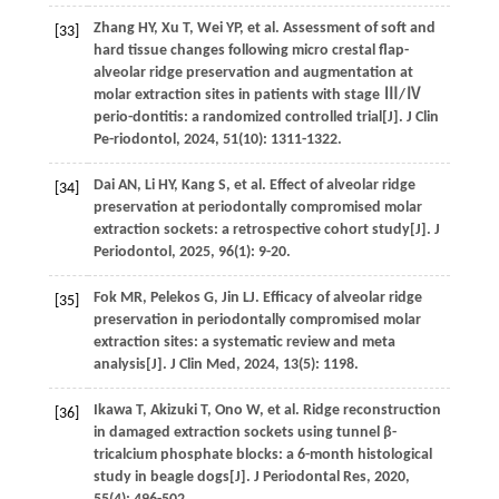
Zhang
HY
,
Xu
T
,
Wei
YP
,
et al
. Assessment of soft and
[33]
hard tissue changes following micro crestal flap-
alveolar ridge preservation and augmentation at
molar extraction sites in patients with stage Ⅲ/Ⅳ
perio-dontitis: a randomized controlled trial[J].
J Clin
Pe-riodontol
,
2024
,
51
(10): 1311-1322.
Dai
AN
,
Li
HY
,
Kang
S
,
et al
. Effect of alveolar ridge
[34]
preservation at periodontally compromised molar
extraction sockets: a retrospective cohort study[J].
J
Periodontol
,
2025
,
96
(1): 9-20.
Fok
MR
,
Pelekos
G
,
Jin
LJ
. Efficacy of alveolar ridge
[35]
preservation in periodontally compromised molar
extraction sites: a systematic review and meta
analysis[J].
J Clin Med
,
2024
,
13
(5): 1198.
Ikawa
T
,
Akizuki
T
,
Ono
W
,
et al
. Ridge reconstruction
[36]
in damaged extraction sockets using tunnel β-
tricalcium phosphate blocks: a 6-month histological
study in beagle dogs[J].
J Periodontal Res
,
2020
,