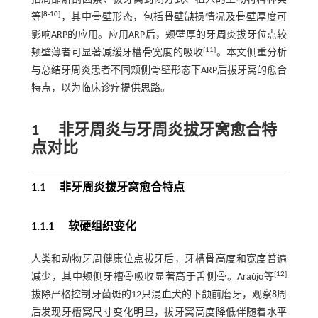
[
8
-
10
]
等
，其中骨壁形态，包括骨壁缺损情况及骨壁厚度可
影响ARP的应用。应用ARP后，颊壁厚的牙周炎拔牙位点较
[
11
]
颊壁薄者可显著减缓牙槽骨宽度的吸收
。本文侧重分析
与总结牙周炎患者不同颊侧骨壁形态下ARP后拔牙窝的愈合
特点，以为临床诊疗提供思路。
1
非牙周炎与牙周炎拔牙窝愈合特
点对比
1.1 非牙周炎拔牙窝愈合特点
1.1.1 软硬组织变化
人类和动物牙周健康位点拔牙后，牙槽骨高度和宽度普遍
[
12
]
减少，其中颊侧牙槽骨吸收显著高于舌侧骨。Araújo等
拔除严格控制牙菌斑的12只混血犬的下颌前磨牙，观察8周
后发现牙槽窝尺寸变化明显，拔牙窝高度降低伴随着水平