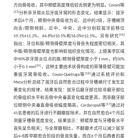
方向骨吸收，其中颊壁高度降低较舌侧更为明显。Covani等
[
13
]
分析非牙周炎后牙拔牙窝的形态变化，结果显示：拔牙
术后6个月，颊侧中央骨吸收为近、远中的2倍，牙槽嵴顶
向舌/腭侧倾斜，近中、中央、远中分别较拔牙前移位
[
14
]
59.1%±11.2%、64.8%±10.5%和56.0%±12.5%。另有研究
指出：牙位和唇/颊侧骨壁厚度与骨丧失程度密切相关，其
中唇/颊侧骨壁厚度也影响软组织变化情况，上颌美学区域
中90%非牙周炎位点的唇/颊侧骨壁厚度小于1 mm，约50%
[
15
]
小于0.5 mm
，这种主要由术状骨构成的菲薄骨壁可能加
[
16
]
重拔牙窝骨吸收。Couso-Queiruga等
通过系统评价和
Meta分析总结了拔牙后自然愈合过程中牙槽嵴尺寸发生显
著变化的规律，结果发现：拔牙后磨牙部位较非磨牙部位
的骨组织水平和舌侧中央垂直变化幅度更高，而非磨牙部
[
17
]
位颊侧中央垂直骨吸收幅度略高。Cardaropoli等
通过对
41名患者的后牙进行不翻瓣拔除术，并在自然愈合4个月后
测量牙槽骨宽度变化，结果显示：颊壁厚度与牙槽骨水平
丧失呈负相关；与全厚瓣相比，不翻瓣术式可以减少拔牙
后4~8周早期愈合阶段的骨丧失量，而在6个月后两者的差