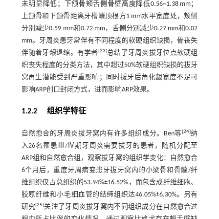
未明显降低；下颌骨颊舌侧骨壁高度降低0.56~1.38 mm；
上颌骨和下颌骨距离牙槽嵴顶根方1 mm水平宽度处，颊侧
分别减少0.59 mm和0.72 mm，舌侧分别减少0.27 mm和0.02
mm。牙周炎患牙常伴有不同程度的软硬组织缺损，骨丧失
[
23
]
伴随着牙龈退缩。有学者
总结了牙周炎拔牙位点软硬组
织丧失程度的分类方法，其中超过50%软硬组织缺损的拔牙
窝再生潜能受到严重影响；同时拔牙后角化龈宽度不足可
影响ARP创口封闭方式，进而影响ARP效果。
1.2.2 组织学特征
[
24
]
自然愈合的牙周炎拔牙窝内有许多组织成分。Ben等
纳
入26名罹患Ⅲ/Ⅳ期牙周炎需要拔牙的患者，随机分配至
ARP组和自然愈合组，观察拔牙窝的组织学变化：自然愈合
6个月后，重度牙周病变患牙拔牙窝内的小梁骨和骨髓/纤
维组织仅占总组织的53.94%±16.52%，而包含成纤维细胞、
胶原纤维和小毛细血管的结缔组织达46.05%±6.30%。另有
[
25
]
研究
关注了牙周炎拔牙窝内不同组织成分在自然愈合过