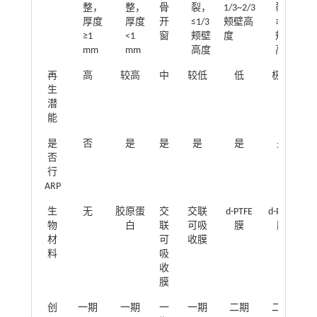
整，
整，
骨
裂，
1/3~2/3
裂，
厚度
厚度
开
≤1/3
颊壁高
≥2/3
≥1
<1
窗
颊壁
度
颊壁
mm
mm
高度
高度
再
高
较高
中
较低
低
极低
生
潜
能
是
否
是
是
是
是
是
否
行
ARP
生
无
胶原蛋
交
交联
d-PTFE
d-PTFE
物
白
联
可吸
膜
膜
材
可
收膜
料
吸
收
膜
创
一期
一期
一
一期
二期
二期