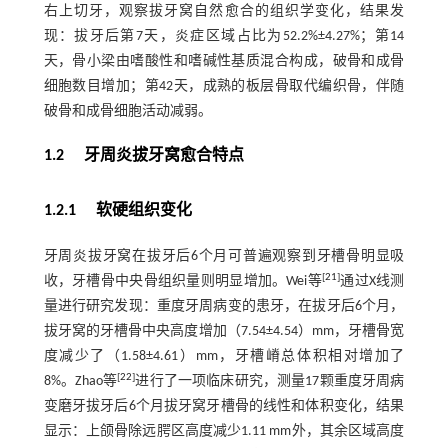
右上切牙，观察拔牙窝自然愈合的组织学变化，结果发
现：拔牙后第7天，炎症区域占比为52.2%±4.27%；第14
天，骨小梁由嗜酸性和嗜碱性基质混合构成，破骨和成骨
细胞数目增加；第42天，成熟的板层骨取代编织骨，伴随
破骨和成骨细胞活动减弱。
1.2 牙周炎拔牙窝愈合特点
1.2.1 软硬组织变化
牙周炎拔牙窝在拔牙后6个月可普遍观察到牙槽骨明显吸
[
21
]
收，牙槽骨中央骨组织量则明显增加。Wei等
通过X线测
量进行研究发现：重度牙周病变的患牙，在拔牙后6个月，
拔牙窝的牙槽骨中央高度增加（7.54±4.54）mm，牙槽骨宽
度减少了（1.58±4.61）mm，牙槽嵴总体积相对增加了
[
22
]
8%。Zhao等
进行了一项临床研究，测量17颗重度牙周病
变磨牙拔牙后6个月拔牙窝牙槽骨的线性和体积变化，结果
显示：上颌骨除远腭区高度减少1.11 mm外，其余区域高度