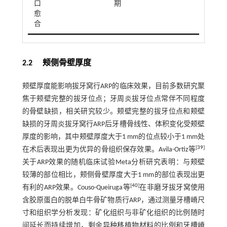
口
期
愈
合
2.2 颊侧骨壁厚度
颊壁厚度能影响拔牙窝行ARP的临床效果，目前多数研究聚
焦于颊壁完整的拔牙位点；牙周炎拔牙位点常伴不同程度
的骨壁缺损，相关研究较少。颊壁完整的拔牙位点和颊壁
缺损的牙周炎拔牙窝行ARP后牙槽骨线性、体积变化受颊壁
厚度的影响，其中颊壁厚度大于1 mm的位点较小于1 mm处
[
39
]
在术后表现出更为优异的骨组织保存效果。Avila-Ortiz等
关于ARP效果的随机临床试验Meta分析研究表明：与颊壁
较薄的部位相比，颊侧骨壁厚度大于1 mm的部位表现出更
[
40
]
有利的ARP效果。Couso-Queiruga等
在非磨牙拔牙窝使用
含胶原蛋白的脱单白牛骨矿物质行ARP，通过测量牙槽嵴尺
寸和组织学分析发现：矿化组织与非矿化组织的比例随时
间延长而持续增加，剩余异种移植物材料的比例和牙槽嵴