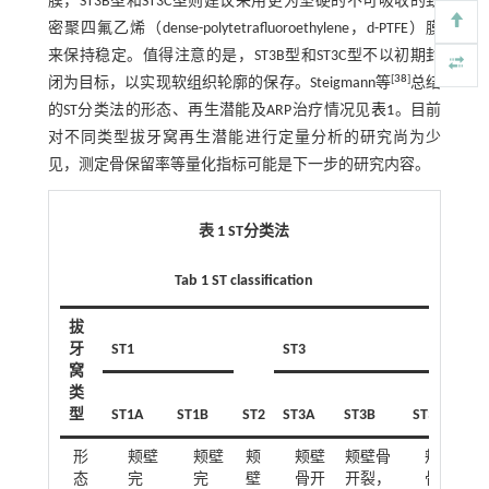
膜，ST3B型和ST3C型则建议采用更为坚硬的不可吸收的致
密聚四氟乙烯（dense-polytetrafluoroethylene，d-PTFE）膜
来保持稳定。值得注意的是，ST3B型和ST3C型不以初期封
[
38
]
闭为目标，以实现软组织轮廓的保存。Steigmann等
总结
的ST分类法的形态、再生潜能及ARP治疗情况见
表1
。目前
对不同类型拔牙窝再生潜能进行定量分析的研究尚为少
见，测定骨保留率等量化指标可能是下一步的研究内容。
表 1
ST
分类法
Tab 1 ST classification
拔
牙
ST1
ST3
窝
类
型
ST1A
ST1B
ST2
ST3A
ST3B
ST3C
形
颊壁
颊壁
颊
颊壁
颊壁骨
颊壁
态
完
完
壁
骨开
开裂，
骨开