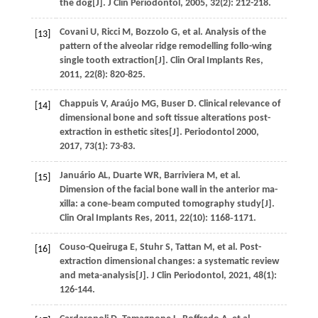
the dog[J].
J Clin Periodontol
,
2005
,
32
(2): 212-218.
Covani
U
,
Ricci
M
,
Bozzolo
G
,
et al
. Analysis of the
[13]
pattern of the alveolar ridge remodelling follo-wing
single tooth extraction[J].
Clin Oral Implants Res
,
2011
,
22
(8): 820-825.
Chappuis
V
,
Araújo
MG
,
Buser
D
. Clinical relevance of
[14]
dimensional bone and soft tissue alterations post-
extraction in esthetic sites[J].
Periodontol 2000
,
2017
,
73
(1): 73-83.
Januário
AL
,
Duarte
WR
,
Barriviera
M
,
et al
.
[15]
Dimension of the facial bone wall in the anterior ma-
xilla: a cone‐beam computed tomography study[J].
Clin Oral Implants Res
,
2011
,
22
(10): 1168‐1171.
Couso-Queiruga
E
,
Stuhr
S
,
Tattan
M
,
et al
. Post-
[16]
extraction dimensional changes: a systematic review
and meta-analysis[J].
J Clin Periodontol
,
2021
,
48
(1):
126-144.