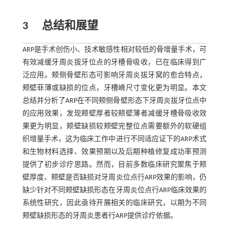
3
总结和展望
ARP是手术创伤小、技术敏感性相对较低的骨增量手术，可
有效减缓牙周炎拔牙位点的牙槽骨吸收，已在临床得到广
泛应用。颊侧骨壁形态可影响牙周炎拔牙窝的愈合特点，
颊壁菲薄或缺损的位点，牙槽嵴尺寸变化更为明显。本文
总结并分析了ARP在不同颊侧骨壁形态下牙周炎拔牙位点中
的应用效果，发现颊壁厚者较颊壁薄者减缓牙槽骨吸收效
果更为明显，颊壁缺损较颊壁完整位点需要额外的软硬组
织增量手术，这为临床工作中进行不同适应证下的ARP术式
和生物材料选择、效果预期以及后期种植修复成功率预测
提供了初步诊疗思路。然而，目前多数临床研究聚焦于颊
壁厚度、颊壁是否缺损对牙周炎位点行ARP效果的影响，仍
缺少针对不同颊壁缺损形态在牙周炎位点行ARP临床效果的
系统性研究，因此亟待开展相关的临床研究，以期为不同
颊壁缺损形态的牙周炎患者行ARP提供诊疗依据。