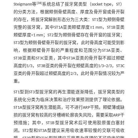
[
38
]
Steigmann等
系统总结了拔牙窝类型（socket type，ST）
的分类方法，根据颊侧骨壁高度、厚度及骨开窗或骨开裂
的存在，将拔牙窝解剖形态分为三大类：ST1型为颊侧骨壁
完整的拔牙窝，其中ST1A亚类颊壁厚度≥1 mm，ST1B亚类
颊壁厚度<1 mm；ST2型为颊侧骨壁存在骨开窗的拔牙窝；
ST3型为颊侧骨壁骨开裂的拔牙窝，此时骨高度可能受到影
响，根据颊壁骨开裂的严重程度和范围分为ST3A亚类、
ST3B亚类和ST3C亚类，其中ST3A亚类的骨开裂不超过颊壁
高度的1/3，ST3B亚类的骨开裂在颊壁高度的1/3~2/3，ST3C
亚类的骨开裂超过颊壁高度的2/3，此时骨开裂情况较为严
重。
ST1型到ST3型拔牙窝的再生潜能逐渐降低，拔牙窝类型的
系统化分类为临床决策和治疗效果预测提供了理论依据。
ST1A型拔牙窝再生潜能高，可不进行ARP干预。颊壁薄或缺
损的拔牙窝有较高的牙槽嵴轮廓丧失风险，需要采取ARP干
预措施；其中，ST1B型拔牙窝术后可使用胶原蛋白塞封
闭。ST2型和ST3A型建议采用吸收速率较慢的交联可吸收