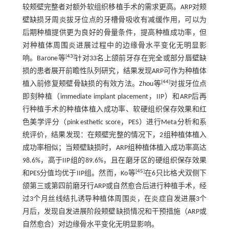
较颊壁完整者对额外软组织移植手术的需求更高。ARP对颊
壁缺损牙周炎拔牙位点的牙槽骨吸收有减缓作用，可以为
后期种植提供更为良好的骨量条件，提高种植成功率，但
对种植体周围炎进展过程中的边缘骨水平变化无明显影
[
43
]
响。Barone等
针对33名上颌前牙存在完全或部分唇壁缺
损的患者展开前瞻性队列研究，结果发现ARP可作为种植体
[
44
]
植入前修复颊壁骨缺损的有效方法。Zhou等
对拔牙位点
即刻种植（immediate implant placement，IIP）和ARP后再
行种植手术的种植体植入成功率、软硬组织保存效果和红
色美学评分（pink esthetic score，PES）进行Meta分析和系
统评价，结果发现：在颊壁完整的情况下，2组种植体植入
成功率相似；当颊壁缺损时，ARP组种植体植入成功率高达
98.6%，高于IIP组的89.6%，且在磨牙区的硬组织保存效果
[
45
]
和PES分值均优于IIP组。然而，Ko等
在6只比格犬双侧下
颌第三或第四前磨牙行ARP或自然愈合后进行种植手术，经
过3个月丝线结扎诱导种植体周围炎，在炎症自发进展3个
月后，发现自发进展阶段颊壁缺损情况和干预措施（ARP或
自然愈合）对边缘骨水平变化无明显影响。