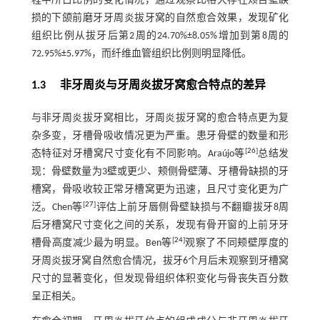
程中所占比例的变化情况，通过观察比格犬存在颊舌壁缺
损的下颌前磨牙牙周炎拔牙窝的自然愈合效果，发现矿化
组织比例从拔牙后第2周的24.70%±8.05%增加到第8周的
72.95%±5.97%，而纤维血管组织比例则明显降低。
1.3 非牙周炎与牙周炎拔牙窝愈合特点的差异
与非牙周炎拔牙窝相比，牙周炎拔牙窝的愈合特点更为复
杂多变，牙槽骨吸收情况更为严重。患牙骨壁的数量和形
[
26
]
态特征对牙槽窝尺寸变化有不同影响。Araújo等
总结发
现：骨壁数量为3壁或更少、颊侧骨壁薄、牙槽骨缺损的牙
槽窝，骨吸收较正常牙槽窝更为迅速，且尺寸变化更为广
[
27
]
泛。Chen等
评估上前牙唇侧骨壁缺损与不翻瓣拔牙8周
后牙槽窝尺寸变化之间的关系，发现有骨开窗的上前牙牙
[
24
]
槽骨高度减少最为明显。Ben等
观察了不同颊壁厚度的
牙周炎拔牙窝自然愈合情况，拔牙6个月后未观察到牙槽窝
尺寸的显著变化，但发现骨组织体积变化与骨丧失百分数
呈正相关。