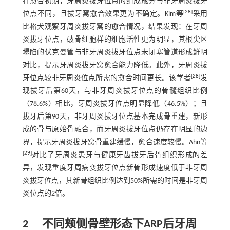
在愈合初期，牙周炎拔牙位点的组成成分与非牙周炎拔牙
[
28
]
位点不同，且拔牙窝愈合效果更为不确定。Kim等
采用
比格犬观察牙周炎拔牙窝的愈合情况，结果发现：在牙周
炎拔牙位点，破骨细胞样的细胞活性更为明显，其根尖区
塌陷的伏克曼管与非牙周炎拔牙位点未闭塞管道形成鲜明
对比，提示牙周炎拔牙窝愈合能力降低。此外，牙周炎拔
[
28
]
牙位点较非牙周炎位点所需的愈合时间更长。该学者
发
现拔牙后第60天，与非牙周炎拔牙位点的骨髓组织比例
（78.6%）相比，牙周炎拔牙位点明显降低（46.5%）；且
拔牙后第90天，非牙周炎拔牙位点基本完成骨重建，新形
成的骨与原始骨融合，而牙周炎拔牙位点仍存在明显的边
界，提示牙周炎拔牙窝骨重建缓慢，愈合速度较慢。Ahn等
[
29
]
对比了牙周炎患牙与健康牙齿拔牙后骨组织形成的差
异，发现重度牙周病变拔牙位点新骨形成速度低于非牙周
炎拔牙位点，其新骨组织比例达到50%所需的时间是非牙周
炎位点的2倍。
2
不同颊侧骨壁形态下ARP后牙周