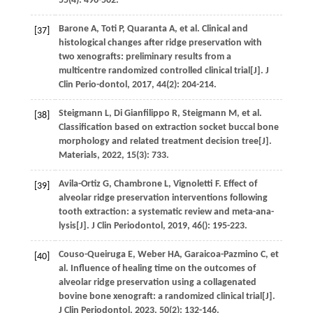
55
(4): 496-502.
Barone
A
,
Toti
P
,
Quaranta
A
,
et al
. Clinical and
[37]
histological changes after ridge preservation with
two xenografts: preliminary results from a
multicentre randomized controlled clinical trial[J].
J
Clin Perio-dontol
,
2017
,
44
(2): 204-214.
Steigmann
L
,
Di Gianfilippo
R
,
Steigmann
M
,
et al
.
[38]
Classification based on extraction socket buccal bone
morphology and related treatment decision tree[J].
Materials
,
2022
,
15
(3): 733.
Avila-Ortiz
G
,
Chambrone
L
,
Vignoletti
F
. Effect of
[39]
alveolar ridge preservation interventions following
tooth extraction: a systematic review and meta-ana-
lysis[J].
J Clin Periodontol
,
2019
,
46
(): 195-223.
Couso-Queiruga
E
,
Weber
HA
,
Garaicoa-Pazmino
C
,
et
[40]
al
. Influence of healing time on the outcomes of
alveolar ridge preservation using a collagenated
bovine bone xenograft: a randomized clinical trial[J].
J Clin Periodontol
,
2023
,
50
(2): 132-146.