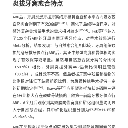
炎拔牙窝愈合特点
ARP后，牙周炎患牙拔牙窝的牙槽骨垂直和水平方向吸收较
[
30
-
31
]
自然愈合得到了有效减缓
，简化了后续种植程序，对
[
32
-
34
]
[
35
]
额外复杂骨增量手术的需求相对较少
。Fok等
纳入
了135个行ARP的牙周炎磨牙拔牙位点，对手术效果进行
Meta分析，结果发现：与自然愈合组相比较，牙周组织缺
损的磨牙拔牙位点行ARP后，其正中颊壁高度和骨体积均实
现了有效保存或增量。虽然与自然愈合拔牙窝的骨比例
（53.9%）相比，牙周炎拔牙窝ARP后骨比例明显较低
（30.1%），成骨效率不高，但后者拔牙窝中残留移植物的
比例相对降低了结缔组织比例，为后续种植手术提供一定
[
24
]
[
36
]
的初期稳定性
。Ikawa等
应用隧道样块状β-磷酸三钙
在6只比格犬存在颊壁骨缺损的上颌第一前磨牙拔牙位点行
ARP，6个月后观察到其颊腭向骨宽度和矿化组织量均明显
大于自然愈合组，其中矿化组织量分别为57.8%±11.1%和
28.9%±8.5%。
ARP在牙周炎拔牙位点的应用效果受到局部解剖因素的影