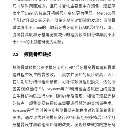
尺寸随时间而减少，且尺寸变化主要集中在颊侧，颊壁厚
度小于1 mm的位点牙槽嵴尺寸变化更为明显。Mercado等
[
11
]
针对牙周炎患牙的一项临床随机对照试验发现：唇侧骨
壁厚度小于1 mm的上颌前牙拔牙同期行ARP后4个月，唇、
腭侧骨高度和牙槽嵴宽度减少的程度较唇侧骨壁厚度不小
于1 mm的上颌前牙更为明显。
2.3 颊侧骨壁缺损
颊侧骨壁缺损会影响拔牙同期行ARP后牙槽窝骨塑建和骨重
建过程中发生的骨吸收，且美学并发症的风险较高，因此
在后期进行结缔组织移植，可补偿颊侧组织损失，达到改
[
41
]
[
42
]
善美观的目的
。Seyssens等
利用富含胶原蛋白的脱蛋
白牛骨矿物质进行ARP，随访1年后发现：相较于颊壁完整
的位点，颊侧骨壁缺损位点需要进行额外的骨增量手术。
[
42
]
Seyssens等
同时关注到颊侧骨壁完整程度对软组织轮廓的
影响，通过评估19例拔牙窝行ARP和软组织移植后4~6个月
牙槽骨尺寸和软组织轮廓的改变，发现颊壁缺损的拔牙窝