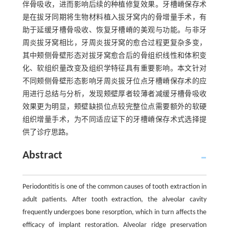
伴骨吸收，进而影响后续的种植修复效果。牙槽嵴保存术
是在拔牙同期将生物材料植入拔牙窝内的骨增量手术，有
助于延缓牙槽骨吸收、恢复牙槽嵴的美观与功能。与非牙
周炎拔牙窝相比，牙周炎拔牙窝的愈合过程更复杂多变，
其中颊侧骨壁形态对拔牙窝愈合后的骨组织线性和体积变
化、软组织量改变及组织学特征具有重要影响。本文针对
不同颊侧骨壁形态影响牙周炎拔牙位点牙槽嵴保存术的应
用进行总结与分析，发现颊壁厚者较薄者减缓牙槽骨吸收
效果更为明显，颊壁缺损位点较完整位点需要额外的软硬
组织增量手术，为不同适应证下的牙槽嵴保存术式选择提
供了诊疗思路。
Abstract
Periodontitis is one of the common causes of tooth extraction in
adult patients. After tooth extraction, the alveolar cavity
frequently undergoes bone resorption, which in turn affects the
efficacy of implant restoration. Alveolar ridge preservation