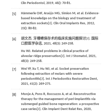
Clin Periodontol
,
2019
,
46
(): 70-81.
Hämmerle
CHF
,
Araújo
MG
,
Simion
M
,
et al
. Evidence-
[5]
based knowledge on the biology and treatment of
extraction sockets[J].
Clin Oral Implants Res
,
2012
,
23
(): 80-82.
胡文杰. 牙槽嵴保存术的临床实施问题探讨[J].
国际
[6]
口腔医学杂志
,
2021
,
48
(3): 249-258.
Hu
WJ
. Related problems in clinical practice of
alveolar ridge preservation[J].
Int J Stomatol
,
2021
,
48
(3): 249-258.
Wei
YP
,
Xu
T
,
Hu
WJ
,
et al
. Socket preservation
[7]
following extraction of molars with severe
periodontitis[J].
Int J Periodontics Restorative Dent
,
2021
,
41
(2): 269-275.
Monje
A
,
Pons
R
,
Roccuzzo
A
,
et al
. Reconstructive
[8]
therapy for the management of peri-implantitis via
submerged guided bone regeneration: a prospective
case series[J].
Clin Implant Dent Relat Res
,
2020
,