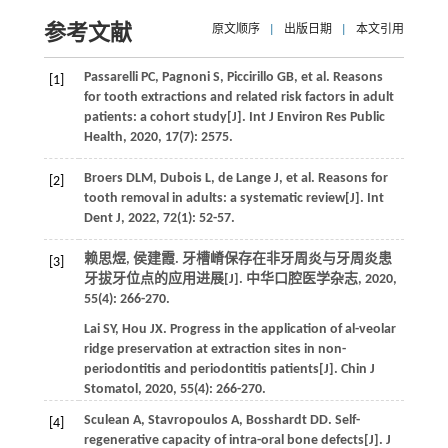
参考文献
原文顺序
|
出版日期
|
本文引用
Passarelli
PC
,
Pagnoni
S
,
Piccirillo
GB
,
et al
. Reasons
[1]
for tooth extractions and related risk factors in adult
patients: a cohort study[J].
Int J Environ Res Public
Health
,
2020
,
17
(7): 2575.
Broers
DLM
,
Dubois
L
,
de Lange
J
,
et al
. Reasons for
[2]
tooth removal in adults: a systematic review[J].
Int
Dent J
,
2022
,
72
(1): 52-57.
赖思煜, 侯建霞. 牙槽嵴保存在非牙周炎与牙周炎患
[3]
牙拔牙位点的应用进展[J].
中华口腔医学杂志
,
2020
,
55
(4): 266-270.
Lai
SY
,
Hou
JX
. Progress in the application of al-veolar
ridge preservation at extraction sites in non-
periodontitis and periodontitis patients[J].
Chin J
Stomatol
,
2020
,
55
(4): 266-270.
Sculean
A
,
Stavropoulos
A
,
Bosshardt
DD
. Self-
[4]
regenerative capacity of intra-oral bone defects[J].
J