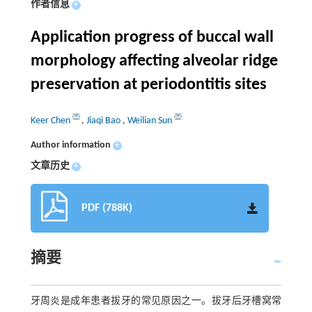
作者信息
+
Application progress of buccal wall
morphology affecting alveolar ridge
preservation at periodontitis sites
Keer Chen
,
Jiaqi Bao
,
Weilian Sun
Author information
+
文章历史
+
PDF (788K)
摘要
牙周炎是成年患者拔牙的常见原因之一。拔牙后牙槽窝常