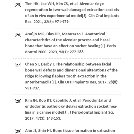
Tien
HK
,
Lee
WH
,
Kim
CS
,
et al
. Alveolar ridge
[25]
regeneration in two-wall-damaged extraction sockets
of an
in vivo
experimental model[J].
Clin Oral Implants
Res
,
2021
,
32
(8): 971-979.
Araújo
MG
,
Dias
DR
,
Matarazzo
F
. Anatomical
[26]
characteristics of the alveolar process and basal
bone that have an effect on socket healing[J].
Perio-
dontol 2000
,
2023
,
93
(1): 277-288.
Chen
ST
,
Darby
I
. The relationship between facial
[27]
bone wall defects and dimensional alterations of the
ridge following flapless tooth extraction in the
anteriormaxilla[J].
Clin Oral Implants Res
,
2017
,
28
(8):
931-937.
Kim
JH
,
Koo
KT
,
Capetillo
J
,
et al
. Periodontal and
[28]
endodontic pathology delays extraction socket hea-
ling in a canine model[J].
J Periodontal Implant Sci
,
2017
,
47
(3): 143-153.
Ahn
JJ
,
Shin
HI
. Bone tissue formation in extraction
[29]