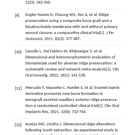
22
(3): 342-350.
Engler-Hamm
D
,
Cheung
WS
,
Yen
A
,
et al
. Ridge
[9]
preservation using a composite bone graft and a
bioabsorbable membrane with and without primary
wound closure: a comparative clinical trial[J].
J Pe-
riodontol
,
2011
,
82
(3): 377-387.
Canullo
L
,
Del Fabbro
M
,
Khijmatgar
S
,
et al
.
[10]
Dimensional and histomorphometric evaluation of
biomaterials used for alveolar ridge preservation: a
systematic review and network meta-analysis[J].
Clin
Oral Investig
,
2022
,
26
(1): 141-158.
Mercado
F
,
Vaquette
C
,
Hamlet
S
,
et al
. Enamel matrix
[11]
derivative promotes new bone formation in
xenograft assisted maxillary anterior ridge preserva-
tion-a randomized controlled clinical trial[J].
Clin Oral
Implants Res
,
2021
,
32
(6): 732-744.
Araújo
MG
,
Lindhe
J
. Dimensional ridge alterations
[12]
following tooth extraction. An experimental study in