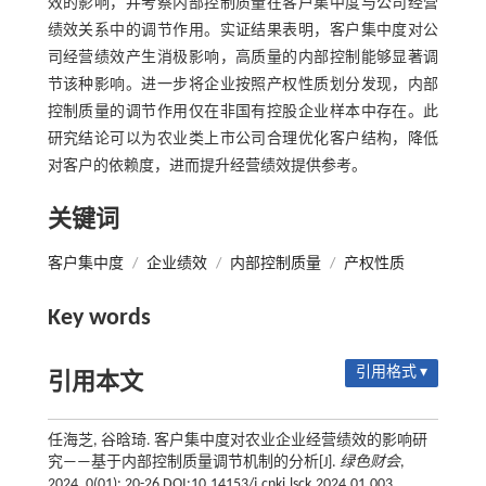
效的影响，并考察内部控制质量在客户集中度与公司经营
绩效关系中的调节作用。实证结果表明，客户集中度对公
司经营绩效产生消极影响，高质量的内部控制能够显著调
节该种影响。进一步将企业按照产权性质划分发现，内部
控制质量的调节作用仅在非国有控股企业样本中存在。此
研究结论可以为农业类上市公司合理优化客户结构，降低
对客户的依赖度，进而提升经营绩效提供参考。
关键词
客户集中度
/
企业绩效
/
内部控制质量
/
产权性质
Key words
引用格式 ▾
引用本文
任海芝, 谷晗琦. 客户集中度对农业企业经营绩效的影响研
究——基于内部控制质量调节机制的分析[J].
绿色财会
,
2024, 0(01): 20-26 DOI:10.14153/j.cnki.lsck.2024.01.003