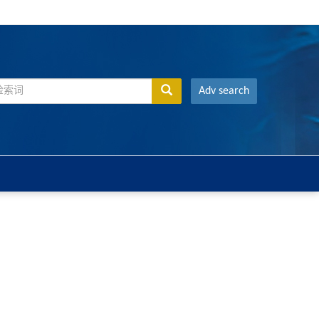
Adv search