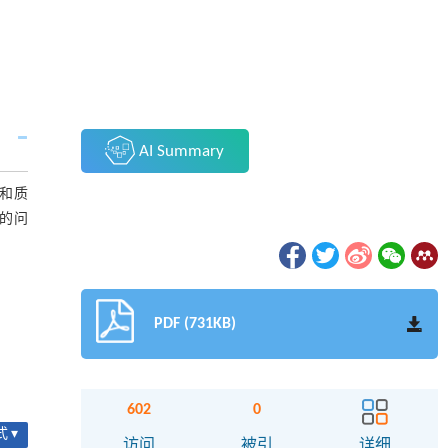
AI Summary
和质
的问
PDF (731KB)
602
0
 ▾
访问
被引
详细