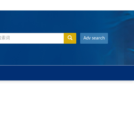
Adv search