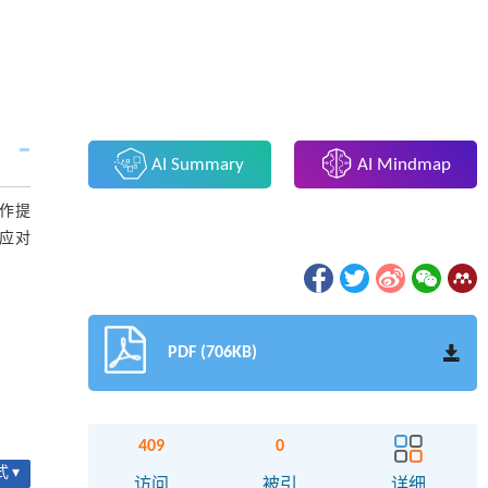
AI Summary
AI Mindmap
作提
应对
PDF (706KB)
409
0
 ▾
访问
被引
详细