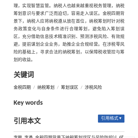
理，实现智慧监管。纳税人也越来越重视税务管理，纳税
筹划意识与要求广泛而迫切，容易走入误区。金税四期背
景下，纳税人应将纳税遵从放在首位，纳税筹划时针对税
务政策变化与自身条件进行合理筹划，避免陷入筹划误
区，充分借助信息技术精准识别、预测涉税风险、有效规
避，提前谋划企业业务，助推企业合规经营。在涉税零风
险的基础上，寻求合法的纳税筹划，以保障税收管控与筹
划的收益。
关键词
金税四期
/
纳税筹划
/
筹划误区
/
涉税风险
Key words
引用格式 ▾
引用本文
李鹏, 李勇. 金税四期背景下纳税筹划误区与风险防控[J].
绿