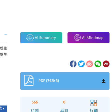
AI Summary
AI Mindmap
质生
质生
PDF (742KB)
566
0
 ▾
访问
被引
详细