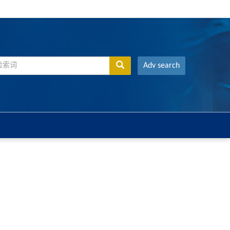
Adv search