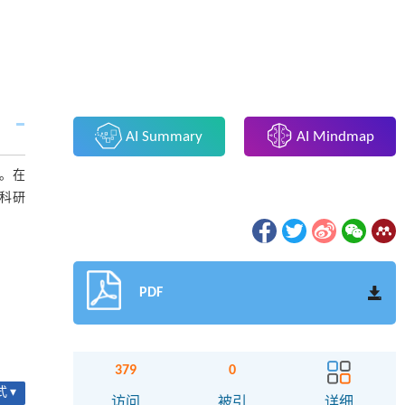
AI Summary
AI Mindmap
。在
牢科研
PDF
379
0
 ▾
访问
被引
详细