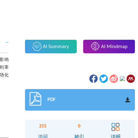
AI Summary
AI Mindmap
的影响
利率
场化
PDF
255
0
访问
被引
详细