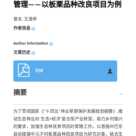
管理——以板栗品种改良项目为例
曾龙, 王清烨
作者信息
+
Author information
+
文章历史
+
PDF
摘要
为了贯彻国家《“十四五”林业草原保护发展规划纲要》,推
动生态林业向‘生态+经济’复合型产业转型，助力乡村振兴
的要求，加强生态林抚育项目的管理工作。以恩施州巴东
县信陵镇中元子村板栗品种改良项目为研究对象，结合生