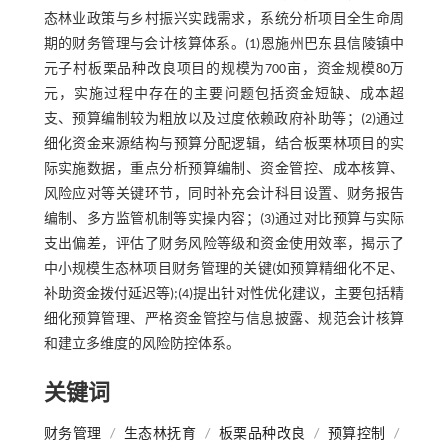
态林业政策与乡村振兴实践需求，系统分析项目全生命周
期的财务管理与会计核算体系。(1)恩施州巴东县信陵镇中
元子村板栗品种改良项目的规模为700亩，资金规模80万
元，实施过程中存在的主要问题包括资金短缺、成本超
支、预算编制较为粗放以及过度依赖政府补助等；(2)通过
细化资金来源结构与预算分配逻辑，结合板栗林项目的实
际实施数据，重点分析预算编制、资金管控、成本核算、
风险应对等关键环节，同时补充会计科目设置、财务报告
编制、多方监管机制等实操内容；(3)通过对比预算与实际
支出偏差，评估了财务风险等级和资金使用效率，揭示了
中小规模生态林项目财务管理的关键(如预算精细化不足、
补助资金拨付延迟等);(4)提出针对性优化建议，主要包括精
细化预算管理、严格资金管控与信息披露、规范会计核算
和建立多维度的风险防控体系。
关键词
财务管理
/
生态林抚育
/
板栗品种改良
/
预算控制
/