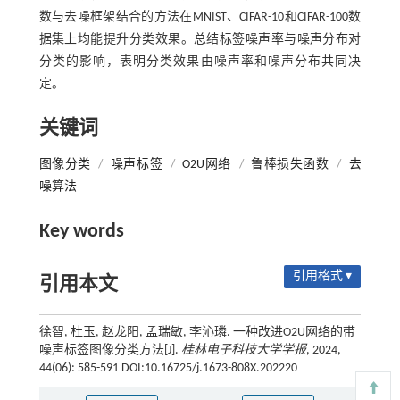
数与去噪框架结合的方法在MNIST、CIFAR-10和CIFAR-100数
据集上均能提升分类效果。总结标签噪声率与噪声分布对
分类的影响，表明分类效果由噪声率和噪声分布共同决
定。
关键词
图像分类
/
噪声标签
/
O2U网络
/
鲁棒损失函数
/
去
噪算法
Key words
引用格式 ▾
引用本文
徐智, 杜玉, 赵龙阳, 孟瑞敏, 李沁璘. 一种改进O2U网络的带
噪声标签图像分类方法[J].
桂林电子科技大学学报
, 2024,
44(06): 585-591 DOI:10.16725/j.1673-808X.202220