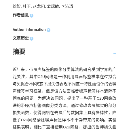
徐智, 杜玉, 赵龙阳, 孟瑞敏, 李沁璘
作者信息
+
Author information
+
文章历史
+
摘要
近年来，带噪声标签的图像分类算法的研究受到学界的广
泛关注，其中O2U网络是一种利用噪声标签样本在过拟合
与欠拟合2种状态下损失值表现不同这一特性而设计的去噪
声标签学习框架，但是该方法面临着噪声标签样本清除不
彻底的问题。为解决该问题，提出了一种基于O2U网络改
进的带噪声标签图像分类方法。通过修改去噪框架的部分
损失函数，使得网络在去噪后的数据集上具有鲁棒性，降
低了O2U网络清除噪声标签样本不干净带来的影响。实验
结果表明，相比于直接使用O2U网络，提出的鲁棒损失函