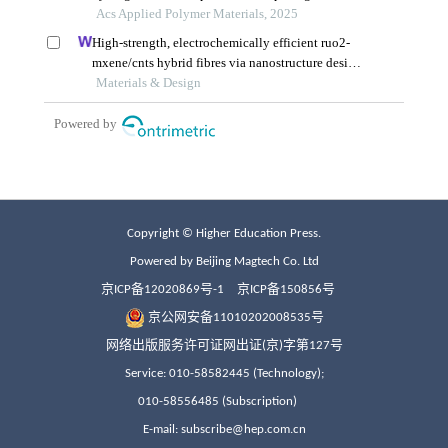
Copyright © Higher Education Press.
Powered by Beijing Magtech Co. Ltd
京ICP备12020869号-1
京ICP备150856号
京公网安备11010202008535号
网络出版服务许可证网出证(京)字第127号
Service: 010-58582445 (Technology);
010-58556485 (Subscription)
E-mail: subscribe@hep.com.cn