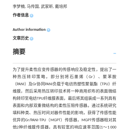
李梦楠, 马传国, 武家昕, 戴培邦
作者信息
+
Author information
+
文章历史
+
摘要
为了提升柔性应变传感器的传感响应及稳定性，提出了一
种热压转印策略，即分别将石墨烯（Gr）、聚苯胺
（PANI）及Gr协同PANI负载于电纺热塑性聚氨酯（TPU）纤
维膜，然后采用热压转印技术将一种商用织布的表面微结
构转印至电纺TPU纤维膜表面，最后将其组装成一系列具有
表面和内部双重微结构的柔性压阻传感器。通过系统研究
填料种类、热压时间对器件性能的影响，获得了传感性能
优异的Gr/PANI-TPU（MGPT）传感器，MGPT传感器相对其
他2种纤维膜传感器，具有较宽的响应速率范围(1～1 000