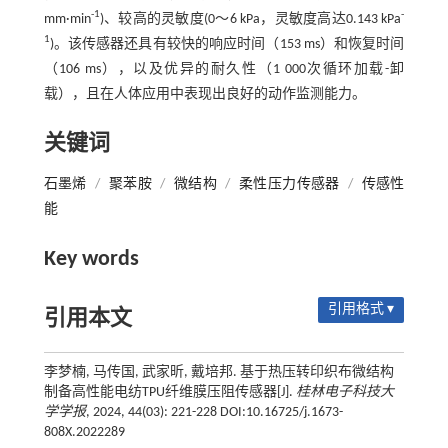
-1
-
mm·min
)、较高的灵敏度(0～6 kPa，灵敏度高达0.143 kPa
1
)。该传感器还具有较快的响应时间（153 ms）和恢复时间
（106 ms），以及优异的耐久性（1 000次循环加载-卸
载），且在人体应用中表现出良好的动作监测能力。
关键词
石墨烯
/
聚苯胺
/
微结构
/
柔性压力传感器
/
传感性
能
Key words
引用格式 ▾
引用本文
李梦楠, 马传国, 武家昕, 戴培邦. 基于热压转印织布微结构
制备高性能电纺TPU纤维膜压阻传感器[J].
桂林电子科技大
学学报
, 2024, 44(03): 221-228 DOI:10.16725/j.1673-
808X.2022289