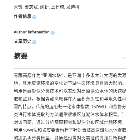
朱赞, 曹志斌, 姚钘, 王建琦, 龙诗科
作者信息
+
Author information
+
文章历史
+
摘要
青藏高原作为“亚洲水塔”，是亚洲十多条大江大河的发源
地，其水资源环境的变化对下游生态环境具有较大影响。
利用遥感影像分类技术可以实现对高原湖泊水体的快速提
取和监测。根据青藏高原存在大面积永久性和半永久性积
雪的特点，传统的运用归一化水体指数（NDWI）和监督分
类进行水体提取的方法通常很难区分湖泊水体和积雪。针
对该问题，通过分析高原积雪和湖泊分布区域地貌环境，
利用NDWI法和坡度要素构建了针对青藏高原湖泊水体提取
的决策树分类模型，并通过设置对比实验的方法对所构建