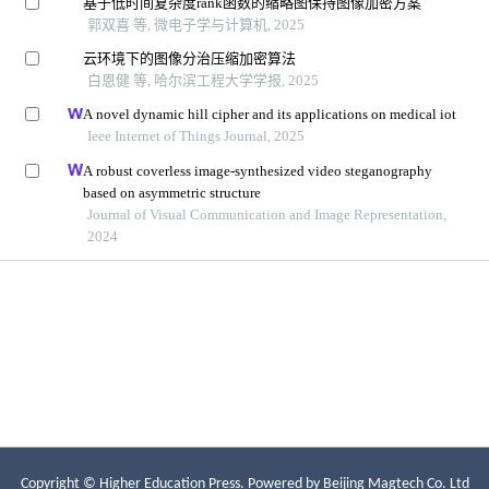
Copyright © Higher Education Press.
Powered by Beijing Magtech Co. Ltd