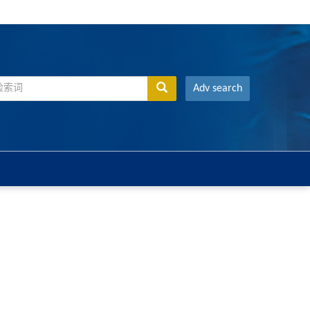
Adv search