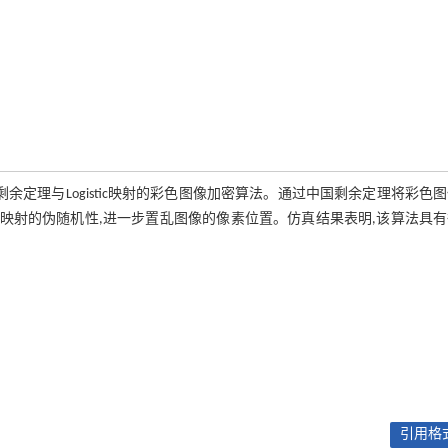
定理与Logistic映射的彩色图像加密算法。通过中国剩余定理将彩色
利用混沌映射的伪随机性,进一步置乱图像的像素位置。仿真结果表明,该算法具
引用格式