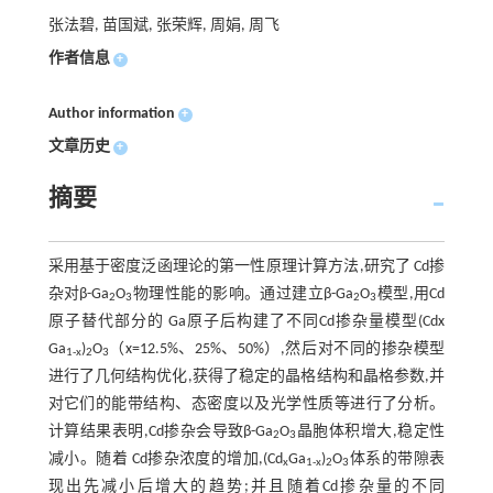
张法碧, 苗国斌, 张荣辉, 周娟, 周飞
作者信息
+
Author information
+
文章历史
+
摘要
采用基于密度泛函理论的第一性原理计算方法,研究了 Cd掺
杂对β-Ga
O
物理性能的影响。通过建立β-Ga
O
模型,用Cd
2
3
2
3
原子替代部分的 Ga原子后构建了不同Cd掺杂量模型(Cdx
Ga
)
O
（x=12.5%、25%、50%）,然后对不同的掺杂模型
1-x
2
3
进行了几何结构优化,获得了稳定的晶格结构和晶格参数,并
对它们的能带结构、态密度以及光学性质等进行了分析。
计算结果表明,Cd掺杂会导致β-Ga
O
晶胞体积增大,稳定性
2
3
减小。随着 Cd掺杂浓度的增加,(Cd
Ga
)
O
体系的带隙表
x
1-x
2
3
现出先减小后增大的趋势;并且随着Cd掺杂量的不同