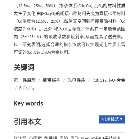
（12.5%、25%、50%）,掺杂体系(Cdx Ga
)
O
的材料性质
1-x
2
3
发生了变化,由β-Ga
O
的间接带隙材料先变为直接带隙材料
2
3
（Cd浓度为12.5%、25%）,然后又变回到间接带隙材料（Cd
浓度为50%）。此外,掺入Cd后降低了体系在一定能量范围
内（6～25e V）的吸收系数和反射率,从而提高了透光率。
以上研究表明,选择合适的掺杂浓度可以实现光电性质丰富
可调的(Cd
Ga
)
O
合金材料。
x
1-x
2
3
关键词
第一性原理
/
能带结构
/
光电性质
/
(Cd
Ga
)
O
合金
x
1-x
2
3
/
β-Ga
O
2
3
Key words
引用格式 ▾
引用本文
张法碧, 苗国斌, 张荣辉, 周娟, 周飞. Ga-Cd-O的电子结构和