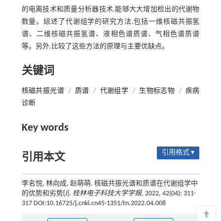
的电离技术和质量分析器技术,能够大大增加检出的代谢物
数量。综述了代谢组学的研究方法,包括一维核磁共振氢
谱、二维核磁共振氢谱、液相色谱质谱、气相色谱质谱
等。另外,比较了这些方法的原理与主要优缺点。
关键词
核磁共振光谱
/
质谱
/
代谢组学
/
生物标志物
/
疾病
诊断
Key words
引用格式 ▾
引用本文
李名悦, 林向成, 赵萌萌. 核磁共振光谱和质谱在代谢组学中
的优势和劣势[J].
桂林电子科技大学学报
, 2022, 42(04): 311-
317 DOI:10.16725/j.cnki.cn45-1351/tn.2022.04.008