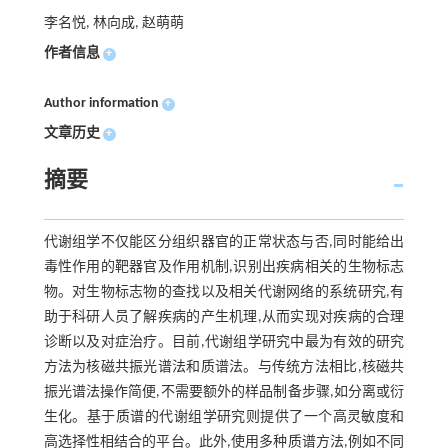
李名悦, 林向成, 赵萌萌
作者信息
+
Author information
+
文章历史
+
摘要
代谢组学不仅能区分组织器官的正常状态与否,同时能给出
毒性作用的靶器官及作用机制,识别出疾病相关的生物标志
物。对生物标志物的查找以及相关代谢网络的系统研究,有
助于科研人员了解疾病的产生机理,从而实现对疾病的合理
诊断以及对症治疗。目前,代谢组学研究中最为有效的研究
方法为核磁共振光谱法和质谱法。与传统方法相比,核磁共
振光谱法操作简便,不需要额外的样品制备步骤,如分离或衍
生化。基于质谱的代谢组学研究则提供了一个高灵敏度和
高选择性相结合的平台。此外,使用多种质谱方法,例如不同