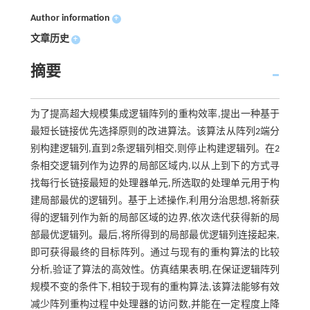
Author information
+
文章历史
+
摘要
为了提高超大规模集成逻辑阵列的重构效率,提出一种基于
最短长链接优先选择原则的改进算法。该算法从阵列2端分
别构建逻辑列,直到2条逻辑列相交,则停止构建逻辑列。在2
条相交逻辑列作为边界的局部区域内,以从上到下的方式寻
找每行长链接最短的处理器单元,所选取的处理单元用于构
建局部最优的逻辑列。基于上述操作,利用分治思想,将新获
得的逻辑列作为新的局部区域的边界,依次迭代获得新的局
部最优逻辑列。最后,将所得到的局部最优逻辑列连接起来,
即可获得最终的目标阵列。通过与现有的重构算法的比较
分析,验证了算法的高效性。仿真结果表明,在保证逻辑阵列
规模不变的条件下,相较于现有的重构算法,该算法能够有效
减少阵列重构过程中处理器的访问数,并能在一定程度上降