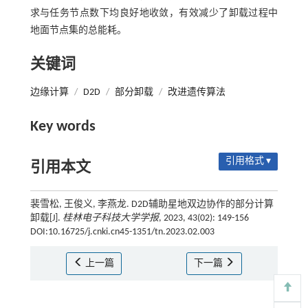
求与任务节点数下均良好地收敛，有效减少了卸载过程中
地面节点集的总能耗。
关键词
边缘计算
/
D2D
/
部分卸载
/
改进遗传算法
Key words
引用格式 ▾
引用本文
裴雪松, 王俊义, 李燕龙. D2D辅助星地双边协作的部分计算
卸载[J].
桂林电子科技大学学报
, 2023, 43(02): 149-156
DOI:10.16725/j.cnki.cn45-1351/tn.2023.02.003
上一篇
下一篇