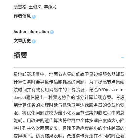
裴雪松, 王俊义, 李燕龙
作者信息
+
Author information
+
文章历史
+
摘要
星地卸载场景中，地面节点集向低轨卫星边缘服务器卸载
计算任务时会导致传输能耗高的问题。为了提高节点集续
航时间并有效利用网络中的计算资源，结合D2D(device-to-
device)通信提出一种双边协作的部分计算卸载方案。考虑
到计算任务的处理时延与低轨卫星边缘服务器的负载均受
限，将优化问题建模为最小化地面节点集卸载过程中的总
能耗，用改进的遗传算法将种群中个体按适应度值大小降
序排列并依次两两交叉，且赋予适应度越小的个体越高的
变异概率。仿真结果表明，改进遗传算法在不同的时延要