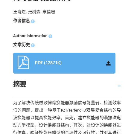
王晓煜, 张树森, 宋佳璟
作者信息
+
Author information
+
文章历史
+
PDF (12871K)
摘要
为了解决传统磁致伸缩换能器激励信号能量弱、检测效率
低的问题，提出一种基于PZT/Terfenol-D双层复合结构的导
波换能器以提高换能效率。首先，建立换能器的谐振磁电
动力学模型，设计换能器结构；其次，对设计的换能器进
行仿真，验证换能器模型的合理性及可行性，并对其进行