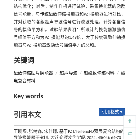
结构优化；最后，制作样机进行试验，采集换能器的激励
信号能量，与传统磁致伸缩换能器和PZT换能器进行对比，
并对获取的各组超声导波信号进行滤波处理，计算各自信
号的幅值平方和。试验结果表明：所设计的换能器激励信
号幅值平方和为PZT换能器的1.49倍，大于传统磁致伸缩换
能器与PZT换能器激励信号幅值平方的总和。
关键词
磁致伸缩贴片换能器
/
超声导波
/
超磁致伸缩材料
/
磁
电复合材料
Key words
引用格式 ▾
引用本文
王晓煜, 张树森, 宋佳璟. 基于PZT/Terfenol-D双层复合结构的
导波换能器研究[J].
大连交通大学学报
, 2024, 45(04): 64-70