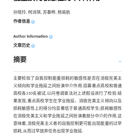
孙晓玲, 柯诗琪, 苏春桦, 杨易航
作者信息
+
Author information
+
文章历史
+
摘要
主要检验了自我控制能量损耗的敏感性是否在消极完美主
义倾向和学业拖延之间扮演中介作用.招募重点高校和普通
高校各210名被试,以问卷调查法对上述假设进行了检验.结
果发现,重点高校学生在学业拖延、消极完美主义倾向以及
损耗敏感性上的得分均显著低于普通高校学生;损耗敏感性
在消极完美主义和学业拖延之间扮演着部分中介的作用.这
意味着,消极完美主义者的自我控制更可能出现能量的过早
损耗,从而过早放弃任务出现学业拖延.