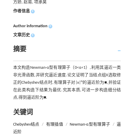
方娇, 赵易, 项承昊
作者信息
+
Author information
+
文章历史
+
摘要
本文构造Newman-α型有理算子（0<α<1）,利用其逼近一类
非光滑函数,并研究逼近速度.论文证明了当结点组X选取修
α
正的Chebyshev结点时,有理算子对|x|
的逼近阶为■,并验证
在此类构造下结果为最优.究其本质,可进一步构造细分结
点,得到逼近阶为■.
关键词
Chebyshev结点
/
有理插值
/
Newman-α型有理算子
/
逼
近阶