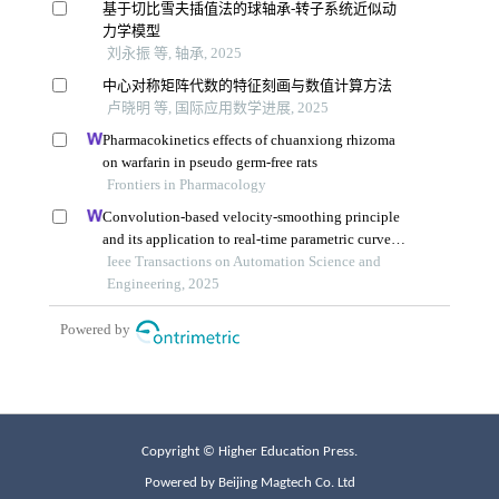
Copyright © Higher Education Press.
Powered by Beijing Magtech Co. Ltd