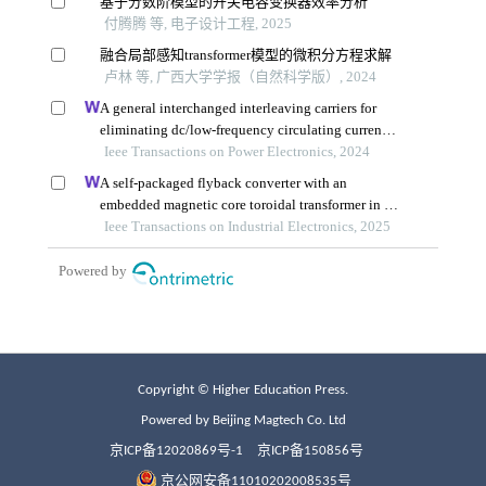
Copyright © Higher Education Press.
Powered by Beijing Magtech Co. Ltd
京ICP备12020869号-1
京ICP备150856号
京公网安备11010202008535号