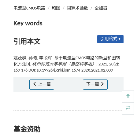
电流型CMOS电路
/
和图
/
阈算术函数
/
全加器
Key words
引用格式 ▾
引用本文
姚茂群, 孙曦, 李聪辉. 基于电流型CMOS电路的新型和图转
化方法[J].
杭州师范大学学报（自然科学版）
, 2021, 20(2):
169-176 DOI:10.19926/j.cnki.issn.1674-232X.2021.02.009
上一篇
下一篇
基金资助