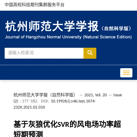
中国高校科技期刊集群服务平台
Toggle
杭州师范大学学报（自然科学版）
››
2021, Vol. 20
››
Issue
(2)
: 177 -182.
DOI:
10.19926/j.cnki.issn.1674-
232X.2021.02.010
基于灰狼优化SVR的风电场功率超
短期预测