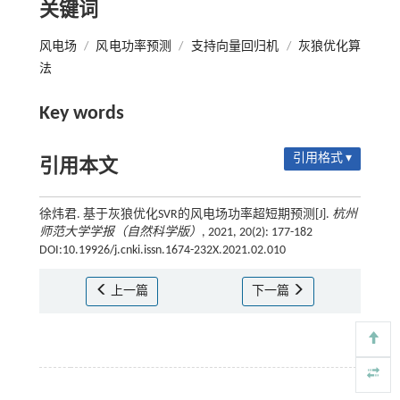
关键词
风电场
/
风电功率预测
/
支持向量回归机
/
灰狼优化算
法
Key words
引用格式 ▾
引用本文
徐炜君. 基于灰狼优化SVR的风电场功率超短期预测[J].
杭州
师范大学学报（自然科学版）
, 2021, 20(2): 177-182
DOI:10.19926/j.cnki.issn.1674-232X.2021.02.010
上一篇
下一篇