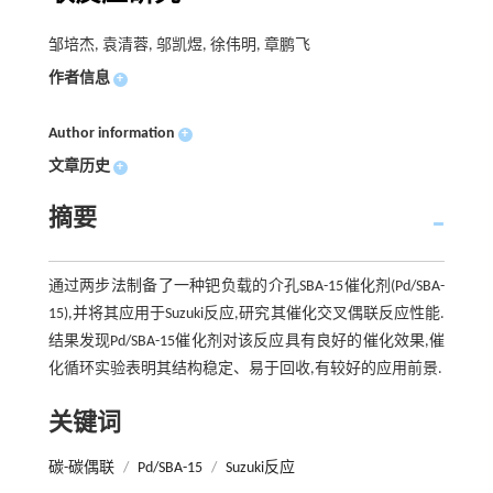
邹培杰, 袁清蓉, 邬凯煜, 徐伟明, 章鹏飞
作者信息
+
Author information
+
文章历史
+
摘要
通过两步法制备了一种钯负载的介孔SBA-15催化剂(Pd/SBA-
15),并将其应用于Suzuki反应,研究其催化交叉偶联反应性能.
结果发现Pd/SBA-15催化剂对该反应具有良好的催化效果,催
化循环实验表明其结构稳定、易于回收,有较好的应用前景.
关键词
碳-碳偶联
/
Pd/SBA-15
/
Suzuki反应