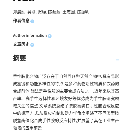
郑晨妮, 吴刚, 贺瑾, 陈蕊蕊, 王志国, 陈振明
作者信息
+
Author information
+
文章历史
+
摘要
手性胺化合物广泛存在于自然界各种天然产物中,具有易形
成氢键和功能多样性的特点,是多种药物活性物质和农药的
合成前体.酶法是手性胺的主要合成方法之一,近年来以其高
产率、高手性选择性和环境友好等优势成为手性胺研究领
域关注的焦点.文章系统总结了胺脱氢酶在手性胺合成反应
中的循环方式,从反应机制和动力学角度阐述了不同类型胺
脱氢酶催化合成手性胺的反应特性,并展望了其在工业生产
领域的应用前景.