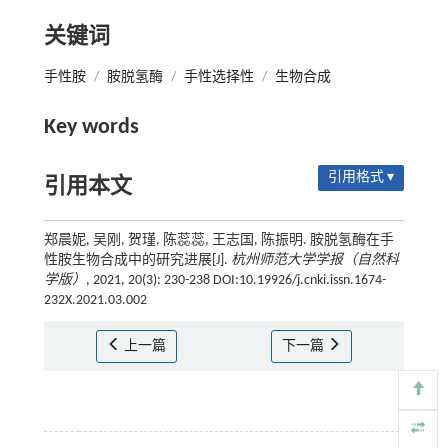
关键词
手性胺
/
胺脱氢酶
/
手性选择性
/
生物合成
Key words
引用格式 ▾
引用本文
郑晨妮, 吴刚, 贺瑾, 陈蕊蕊, 王志国, 陈振明. 胺脱氢酶在手
性胺生物合成中的研究进展[J].
杭州师范大学学报（自然科
学版）
, 2021, 20(3): 230-238 DOI:10.19926/j.cnki.issn.1674-
232X.2021.03.002
上一篇
下一篇