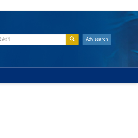
Adv search