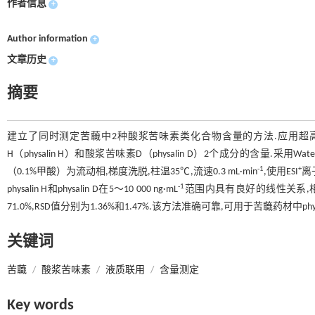
作者信息
+
Author information
+
文章历史
+
摘要
建立了同时测定苦蘵中2种酸浆苦味素类化合物含量的方法.应用超高效
H（physalin H）和酸浆苦味素D（physalin D）2个成分的含量.采用Waters 
-1
+
（0.1%甲酸）为流动相,梯度洗脱,柱温35℃,流速0.3 mL·min
,使用ESI
离
-1
physalin H和physalin D在5～10 000 ng·mL
范围内具有良好的线性关系,相关系
71.0%,RSD值分别为1.36%和1.47%.该方法准确可靠,可用于苦蘵药材中ph
关键词
苦蘵
/
酸浆苦味素
/
液质联用
/
含量测定
Key words