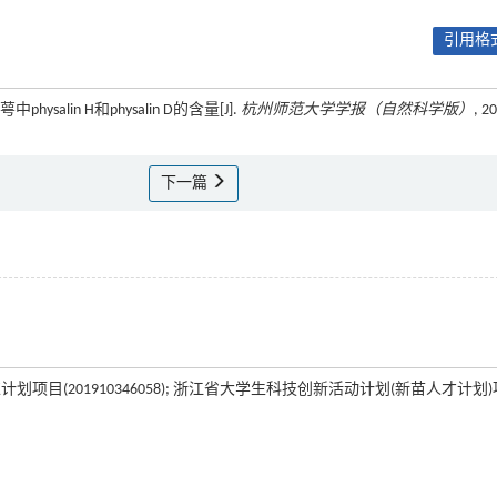
引用格式
salin H和physalin D的含量[J].
杭州师范大学学报（自然科学版）
, 2
下一篇
训练计划项目(201910346058); 浙江省大学生科技创新活动计划(新苗人才计划