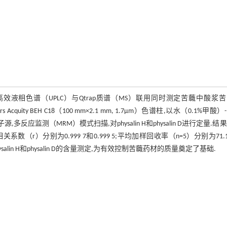
液相色谱（UPLC）与Qtrap质谱（MS）联用同时测定苦蘵中酸浆
Acquity BEH C18（100 mm×2.1 mm, 1.7μm）色谱柱,以水（0.1%甲酸
子源,多反应监测（MRM）模式扫描,对physalin H和physalin D进行定量.结
数（r）分别为0.999 7和0.999 5;平均加样回收率（n=5）分别为71.
ysalin H和physalin D的含量测定,为有效控制苦蘵药材的质量奠定了基础.