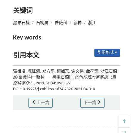
关键词
黑果石楠
/
石楠属
/
蔷薇科
/
新种
/
浙江
Key words
引用格式 ▾
引用本文
雷祖培, 陈征海, 郑方东, 梅旭东, 谢文远, 金孝锋. 浙江石楠
属(蔷薇科)一新种——黑果石楠[J].
杭州师范大学学报（自
然科学版）
, 2021, 20(4): 393-397
DOI:10.19926/j.cnki.issn.1674-232X.2021.04.010
上一篇
下一篇