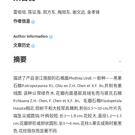
雷祖培, 陈征海, 郑方东, 梅旭东, 谢文远, 金孝锋
作者信息
+
Author information
+
文章历史
+
摘要
描述了产自浙江南部的石楠属Photinia Lindl.一新种——黑果
石楠P.atropurpurea P.L. Chiu ex Z.H. Chen et X.F. Jin,并附有墨
线图.该种以常绿乔木,花瓣内面基部具绒毛而与裘氏石楠
P.chiuana Z.H. Chen, F. Chen et X.F. Jin、毛瓣石楠P.lasiopetala
Hayata相近,但树干和大枝常具棘刺,刺长0.5～10 cm;叶片先
端急尖或圆钝;叶柄较短,长1～1.8 cm;花较大,直径1.2～1.5
cm;花瓣卵形或卵状圆形,长5～6 mm,花柱3;果实成熟时紫黑
色,花柱宿存而显著不同.