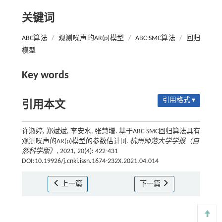
关键词
ABC算法
/
观测噪声的AR(p)模型
/
ABC-SMC算法
/
回归
模型
Key words
引用格式 ▾
引用本文
许淑婷, 郑斌斌, 李安水, 张慧增. 基于ABC-SMC回归算法具有
观测噪声的AR(p)模型的参数估计[J].
杭州师范大学学报（自
然科学版）
, 2021, 20(4): 422-431
DOI:10.19926/j.cnki.issn.1674-232X.2021.04.014
上一篇
下一篇