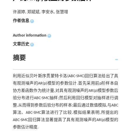
许淑婷, 郑斌斌, 李安水, 张慧增
作者信息
+
Author information
+
文章历史
+
摘要
利用近似贝叶斯序贯蒙特卡洛(ABC-SMC)回归算法给出了具
有观测噪声的AR(p)模型的参数估计.首先采用前p阶样本自
协方差函数作为统计量,对具有观测噪声的AR(p)模型参数后
验分布进行ABC-SMC抽样;然后利用回归模型对抽样进行调
整,从而得到参数后验分布的样本;最后通过数值模拟,与ABC
算法、ABC-SMC算法进行了比较.模拟结果表明,所提出的
ABC-SMC回归算法显著提高了具有观测噪声的AR(p)模型的
参数估计精度.