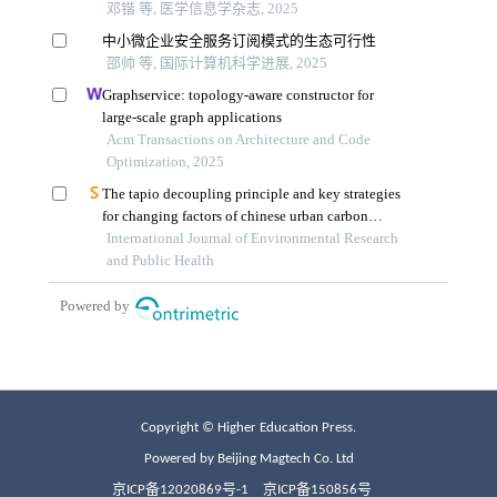
Copyright © Higher Education Press.
Powered by Beijing Magtech Co. Ltd
京ICP备12020869号-1
京ICP备150856号