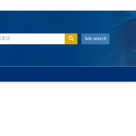
Adv search