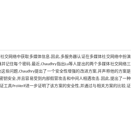
社交网络中获取多媒体信息.因此,多服务器认证在多媒体社交网络中扮演
住每个密码.最近,Chaudhry指出Lu等人提出的两个多媒体社交网络
问题,Chaudhry提出了一个安全性增强的改进方案,并声称他的方案
密钥安全,并且容易受到内部假冒攻击和中间人相遇攻击.因此,提出了一
工具ProVerif进一步证明了该方案的安全性,并通过与相关方案的比较,