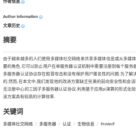
作者信息
+
Author information
+
文章历史
+
摘要
由于越来越多的人们使用多媒体社交网络来共享多媒体信息或从多媒体
要的角色,它可以防止用户在单服务器认证机制中需要注册到每个服务器并记
多服务器认证协议存在假冒攻击和没有保护用户匿名性的问题.为了解决这些
的.然而,在本文中,我们发现他的改进方案缺乏完美的前向安全性和会话
无注册中心的三因子多服务器认证协议.利用基于应用pi演算的形式化验证
该方案具有较高的计算效率.
关键词
多媒体社交网络
/
多服务器
/
认证
/
生物信息
/
ProVerif