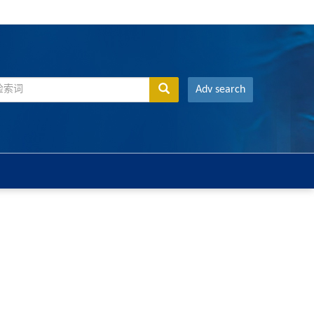
Adv search