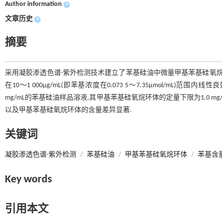
Author information
+
文章历史
+
摘要
采用凝胶渗透色谱-紫外检测技术建立了苯基硅油中微量甲基苯基硅氧烷
在10～1 000μg/mL(即苯基浓度在0.073 5～7.35μmol/mL)范
mg/mL的苯基硅油样品溶液,其甲基苯基硅氧烷环体的定量下限为1.0 mg
以及甲基苯基硅氧烷环体的含量差异显著.
关键词
凝胶渗透色谱-紫外检测
/
苯基硅油
/
甲基苯基硅氧烷环体
/
苯基含
Key words
引用本文