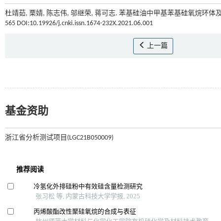
杜靖茹, 栗婧, 陈志伟, 邬继荣, 蒋可志. 苯基硅油中甲基苯基硅氧烷环体
565 DOI:10.19926/j.cnki.issn.1674-232X.2021.06.001
上一篇
基金资助
浙江省分析测试项目(LGC21B050009)