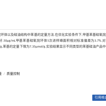
环体以及硅油结构中苯基的定量方法.在优化实验条件下,甲基苯基硅氧
围内线性良好.50μg/mL甲基苯基硅氧烷环体5次进样峰面积相对标准偏差为3.7%.对
/g,苯基的定量下限为7.35μmol/g.实验结果显示不同类型的苯基硅油产品
量
/
质量控制
引用格式