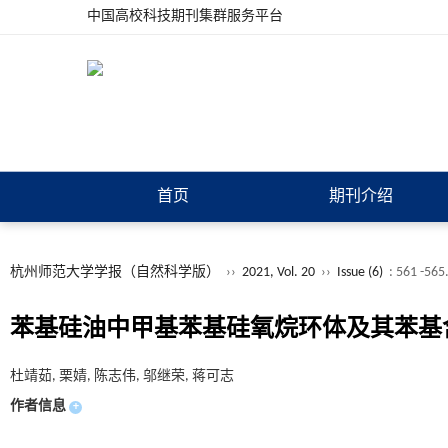
中国高校科技期刊集群服务平台
首页
期刊介绍
杭州师范大学学报（自然科学版）
››
2021, Vol. 20
››
Issue (6)
: 561 -565
苯基硅油中甲基苯基硅氧烷环体及其苯基
杜靖茹, 栗婧, 陈志伟, 邬继荣, 蒋可志
作者信息
+