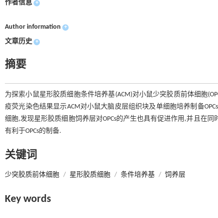
作者信息
+
Author information
+
文章历史
+
摘要
为探索小鼠星形胶质细胞条件培养基(ACM)对小鼠少突胶质前体细胞(O
疫荧光染色结果显示ACM对小鼠大脑皮层组织块及单细胞培养制备OPC
细胞,发现星形胶质细胞饲养层对OPCs的产生也具有促进作用,并且在同
有利于OPCs的制备.
关键词
少突胶质前体细胞
/
星形胶质细胞
/
条件培养基
/
饲养层
Key words