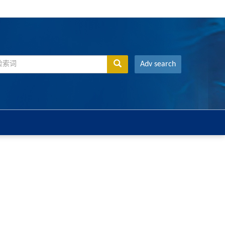
Adv search