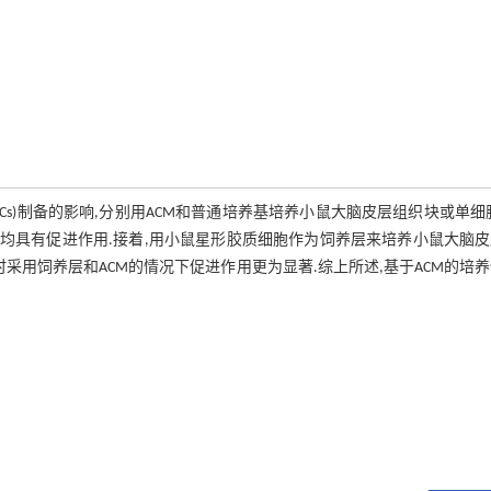
PCs)制备的影响,分别用ACM和普通培养基培养小鼠大脑皮层组织块或单细
s均具有促进作用.接着,用小鼠星形胶质细胞作为饲养层来培养小鼠大脑
时采用饲养层和ACM的情况下促进作用更为显著.综上所述,基于ACM的培