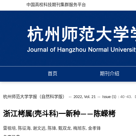
中国高校科技期刊集群服务平台
首页
期刊介绍
杭州师范大学学报（自然科学版）
››
2022, Vol. 21
››
Issue (1)
: 40 -43.
浙江栲属(壳斗科)一新种——陈嵘栲
雷祖培, 陈征海, 谢文远, 陈锋, 甄双龙, 梅旭东, 金孝锋