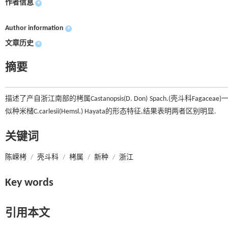
作者信息
+
Author information
+
文章历史
+
摘要
描述了产自浙江南部的栲属Castanopsis(D. Don) Spach.(壳斗科Fagaceae)一新种—
似种米槠C.carlesii(Hemsl.) Hayata的形态特征,结果表明两者区别明显.
关键词
陈嵘栲
/
壳斗科
/
栲属
/
新种
/
浙江
Key words
引用本文