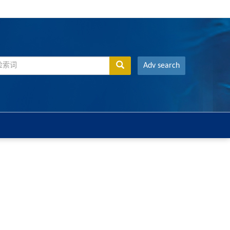
Adv search